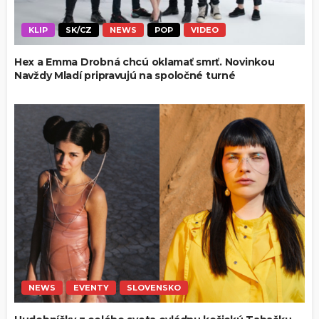
KLIP
SK/CZ
NEWS
POP
VIDEO
Hex a Emma Drobná chcú oklamať smrť. Novinkou
Navždy Mladí pripravujú na spoločné turné
NEWS
EVENTY
SLOVENSKO