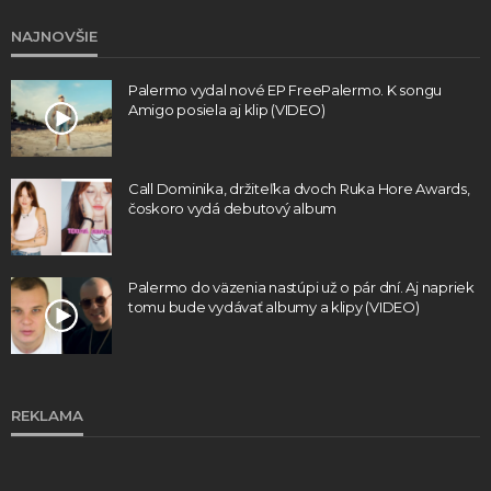
NAJNOVŠIE
Palermo vydal nové EP FreePalermo. K songu
Amigo posiela aj klip (VIDEO)
Call Dominika, držiteľka dvoch Ruka Hore Awards,
čoskoro vydá debutový album
Palermo do väzenia nastúpi už o pár dní. Aj napriek
tomu bude vydávať albumy a klipy (VIDEO)
REKLAMA