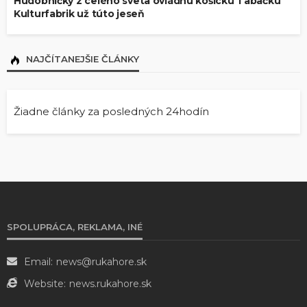
Hudobníčky z celého sveta ovládnu košickú Tabačku
Kulturfabrik už túto jeseň
NAJČÍTANEJŠIE ČLÁNKY
Žiadne články za posledných 24hodín
SPOLUPRÁCA, REKLAMA, INÉ
Email:
news@rukahore.sk
Website:
news.rukahore.sk