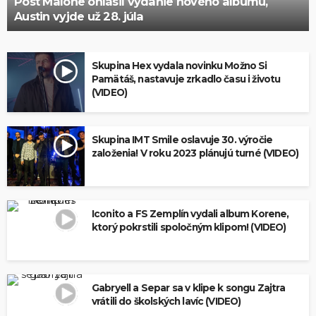
Post Malone ohlásil vydanie nového albumu,
Austin vyjde už 28. júla
Skupina Hex vydala novinku Možno Si
Pamätáš, nastavuje zrkadlo času i životu
(VIDEO)
Skupina IMT Smile oslavuje 30. výročie
založenia! V roku 2023 plánujú turné (VIDEO)
Iconito a FS Zemplín vydali album Korene,
ktorý pokrstili spoločným klipom! (VIDEO)
Gabryell a Separ sa v klipe k songu Zajtra
vrátili do školských lavíc (VIDEO)