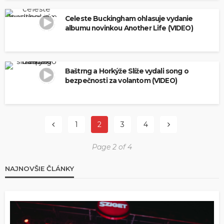
Celeste Buckingham ohlasuje vydanie
albumu novinkou Another Life (VIDEO)
Baštrng a Horkýže Slíže vydali song o
bezpečnosti za volantom (VIDEO)
1
2
3
4
Page 2 of 4
NAJNOVŠIE ČLÁNKY