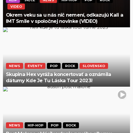
KLIP
SK/CZ
NEWS
HIP-HOP
POP
ROCK
VIDEO
Okrem veku sa u nás nič nemení, odkazujú Kali a
IMT Smile v spoločnej novinke (VIDEO)
NEWS
EVENTY
POP
ROCK
SLOVENSKO
Skupina Hex vyráža koncertovať a oznámila
dátumy Kde Je Tu Láska Tour 2023!
NEWS
HIP-HOP
POP
ROCK