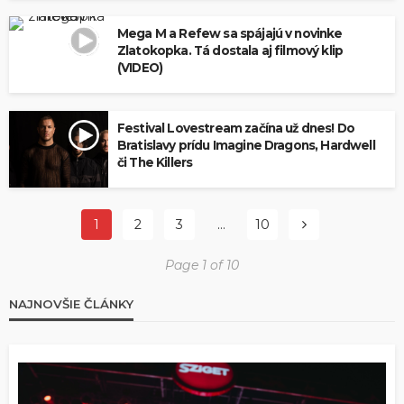
Mega M a Refew sa spájajú v novinke
Zlatokopka. Tá dostala aj filmový klip
(VIDEO)
Festival Lovestream začína už dnes! Do
Bratislavy prídu Imagine Dragons, Hardwell
či The Killers
1
2
3
…
10
Page 1 of 10
NAJNOVŠIE ČLÁNKY