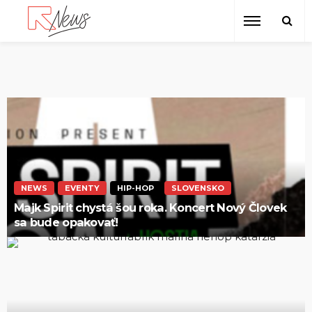
NEWS
EVENTY
HIP-HOP
SLOVENSKO
Majk Spirit chystá šou roka. Koncert Nový Človek
sa bude opakovať!