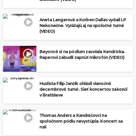
Aneta Langerová a Korben Dallas vydali LP
Nekonečne. Vyrážajú aj na spoločné turné
(VIDEO)
Beyoncé si na pódium zavolala Kendricka.
Raperovi zabudli zapnúť mikrofón (VIDEO)
Huslista Filip Jančík ohlásil vianočné
decembrové turné. Sieť koncertov zakončí
v Bratislave
Thomas Anders a Kandráčovci na
spoločnom pódiu nevystúpia. Koncert sa
ruší