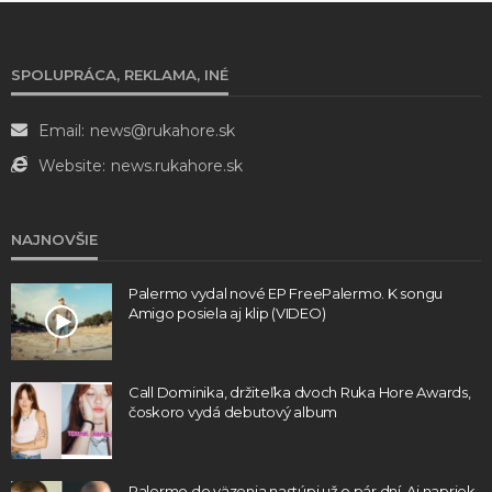
SPOLUPRÁCA, REKLAMA, INÉ
Email:
news@rukahore.sk
Website:
news.rukahore.sk
NAJNOVŠIE
Palermo vydal nové EP FreePalermo. K songu
Amigo posiela aj klip (VIDEO)
Call Dominika, držiteľka dvoch Ruka Hore Awards,
čoskoro vydá debutový album
Palermo do väzenia nastúpi už o pár dní. Aj napriek