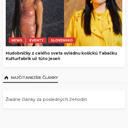
NEWS
EVENTY
SLOVENSKO
Hudobníčky z celého sveta ovládnu košickú Tabačku
Kulturfabrik už túto jeseň
NAJČÍTANEJŠIE ČLÁNKY
Žiadne články za posledných 24hodín