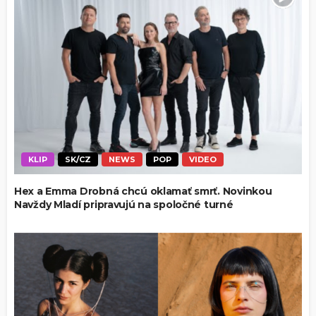
KLIP
SK/CZ
NEWS
POP
VIDEO
Hex a Emma Drobná chcú oklamať smrť. Novinkou
Navždy Mladí pripravujú na spoločné turné