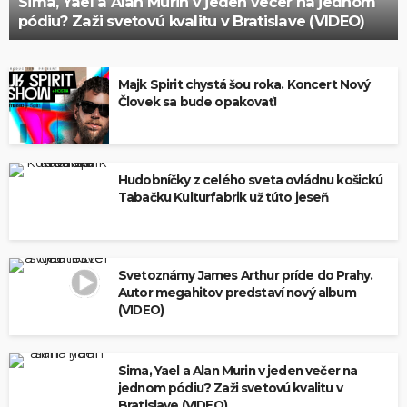
Sima, Yael a Alan Murin v jeden večer na jednom
pódiu? Zaži svetovú kvalitu v Bratislave (VIDEO)
Majk Spirit chystá šou roka. Koncert Nový
Človek sa bude opakovať!
Hudobníčky z celého sveta ovládnu košickú
Tabačku Kulturfabrik už túto jeseň
Svetoznámy James Arthur príde do Prahy.
Autor megahitov predstaví nový album
(VIDEO)
Sima, Yael a Alan Murin v jeden večer na
jednom pódiu? Zaži svetovú kvalitu v
Bratislave (VIDEO)