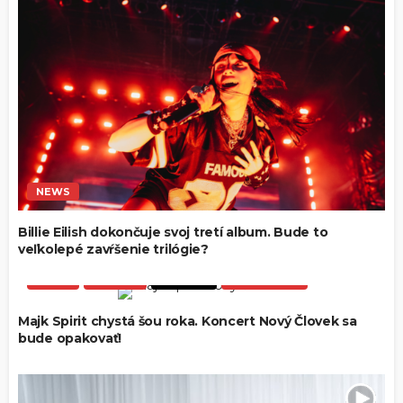
NEWS
Billie Eilish dokončuje svoj tretí album. Bude to
veľkolepé zavŕšenie trilógie?
NEWS
EVENTY
HIP-HOP
SLOVENSKO
Majk Spirit chystá šou roka. Koncert Nový Človek sa
bude opakovať!