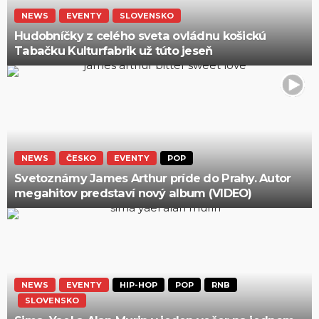
NEWS
EVENTY
SLOVENSKO
Hudobníčky z celého sveta ovládnu košickú
Tabačku Kulturfabrik už túto jeseň
NEWS
ČESKO
EVENTY
POP
Svetoznámy James Arthur príde do Prahy. Autor
megahitov predstaví nový album (VIDEO)
NEWS
EVENTY
HIP-HOP
POP
RNB
SLOVENSKO