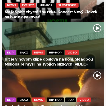
NEWS
EVENTY
HIP-HOP
SLOVENSKO
Majk Spirit chystá šou roka. Koncert Nový Človek
sa bude opakovať!
KLIP
SK/CZ
NEWS
HIP-HOP
VIDEO
Irit je v novom klipe doslova na koni. Skladbou
Millionaire myslí na svojich blízkych (VIDEO)
KLIP
SK/CZ
NEWS
HIP-HOP
POP
VIDEO