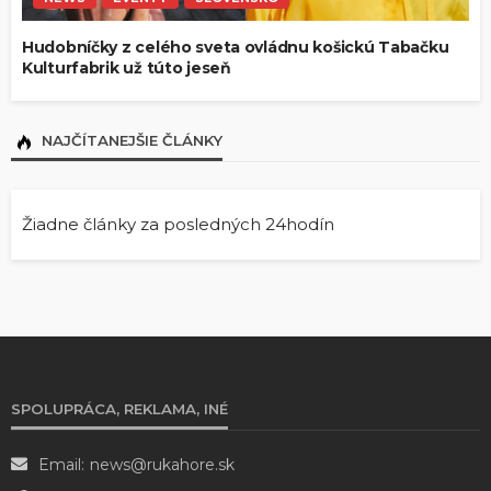
Hudobníčky z celého sveta ovládnu košickú Tabačku
Kulturfabrik už túto jeseň
NAJČÍTANEJŠIE ČLÁNKY
Žiadne články za posledných 24hodín
SPOLUPRÁCA, REKLAMA, INÉ
Email:
news@rukahore.sk