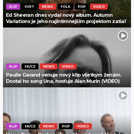
KLIP
SVET
NEWS
FOLK
POP
VIDEO
Ed Sheeran dnes vydal nový album. Autumn
Variations je jeho najintímnejším projektom zatiaľ
KLIP
SK/CZ
NEWS
VIDEO
Paulie Garand venuje nový klip všetkým ženám.
Dostal ho song Una, hosťuje Alan Murin (VIDEO)
KLIP
SK/CZ
NEWS
POP
VIDEO