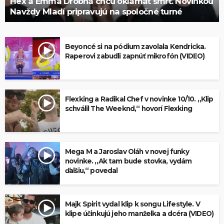
Hex a Emma Drobná chcú oklamať smrť. Novinkou
Navždy Mladí pripravujú na spoločné turné
Beyoncé si na pódium zavolala Kendricka.
Raperovi zabudli zapnúť mikrofón (VIDEO)
Flexking a Radikal Chef v novinke 10/10. „Klip
schválil The Weeknd,“ hovorí Flexking
Mega M a Jaroslav Oláh v novej funky
novinke. „Ak tam bude stovka, vydám
ďalšiu,“ povedal
Majk Spirit vydal klip k songu Lifestyle. V
klipe účinkujú jeho manželka a dcéra (VIDEO)