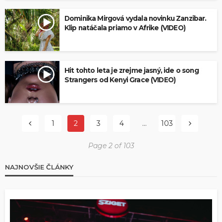
Dominika Mirgová vydala novinku Zanzibar.
Klip natáčala priamo v Afrike (VIDEO)
Hit tohto leta je zrejme jasný, ide o song
Strangers od Kenyi Grace (VIDEO)
1
2
3
4
…
103
Page 2 of 103
NAJNOVŠIE ČLÁNKY