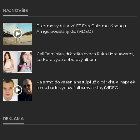
NAJNOVŠIE
Palermo vydal nové EP FreePalermo. K songu
Amigo posiela aj klip (VIDEO)
Call Dominika, držiteľka dvoch Ruka Hore Awards,
čoskoro vydá debutový album
Palermo do väzenia nastúpi už o pár dní. Aj napriek
tomu bude vydávať albumy a klipy (VIDEO)
REKLAMA