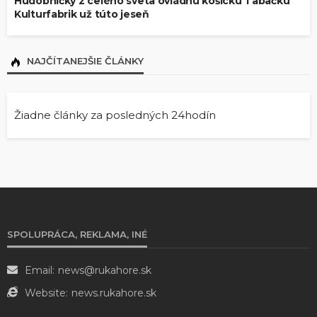
Hudobníčky z celého sveta ovládnu košickú Tabačku
Kulturfabrik už túto jeseň
NAJČÍTANEJŠIE ČLÁNKY
Žiadne články za posledných 24hodín
SPOLUPRÁCA, REKLAMA, INÉ
Email:
news@rukahore.sk
Website:
news.rukahore.sk