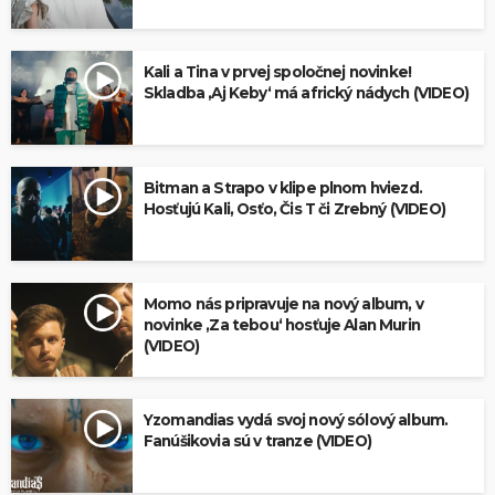
Kali a Tina v prvej spoločnej novinke!
Skladba ‚Aj Keby‘ má africký nádych (VIDEO)
Bitman a Strapo v klipe plnom hviezd.
Hosťujú Kali, Osťo, Čis T či Zrebný (VIDEO)
Momo nás pripravuje na nový album, v
novinke ‚Za tebou‘ hosťuje Alan Murin
(VIDEO)
Yzomandias vydá svoj nový sólový album.
Fanúšikovia sú v tranze (VIDEO)