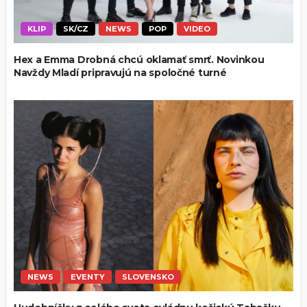
KLIP
SK/CZ
NEWS
POP
VIDEO
Hex a Emma Drobná chcú oklamať smrť. Novinkou
Navždy Mladí pripravujú na spoločné turné
NEWS
EVENTY
SLOVENSKO