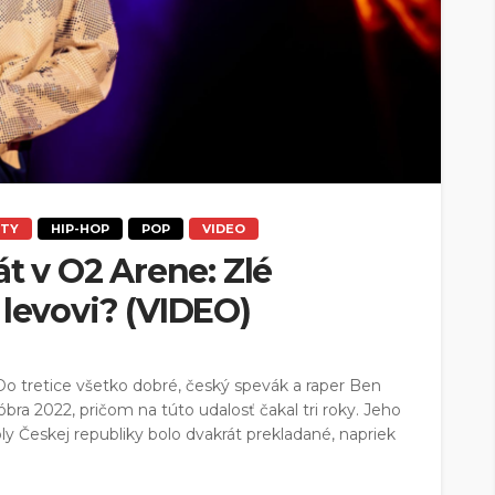
NTY
HIP-HOP
POP
VIDEO
át v O2 Arene: Zlé
 levovi? (VIDEO)
 Do tretice všetko dobré, český spevák a raper Ben
óbra 2022, pričom na túto udalosť čakal tri roky. Jeho
ly Českej republiky bolo dvakrát prekladané, napriek