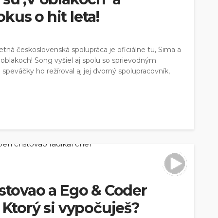
kus o hit leta!
etná československá spolupráca je oficiálne tu, Sima a
oblakoch! Song vyšiel aj spolu so sprievodným
speváčky ho režíroval aj jej dvorný spolupracovník,
istovao a Ego & Coder
 Ktorý si vypočuješ?