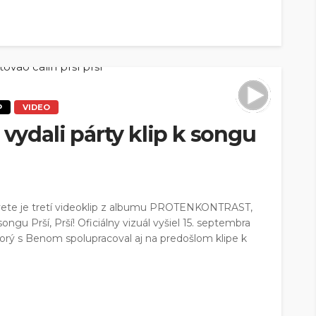
P
VIDEO
 vydali párty klip k songu
Na svete je tretí videoklip z albumu PROTENKONTRAST,
ongu Prší, Prší! Oficiálny vizuál vyšiel 15. septembra
ktorý s Benom spolupracoval aj na predošlom klipe k