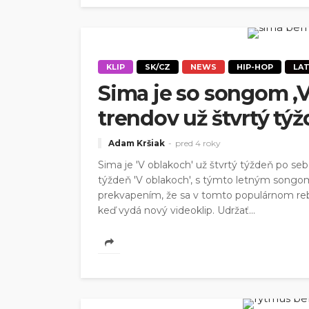
KLIP
SK/CZ
NEWS
HIP-HOP
LA
Sima je so songom ‚V
trendov už štvrtý týž
Adam Kršiak
pred 4 roky
Sima je 'V oblakoch' už štvrtý týždeň po se
týždeň 'V oblakoch', s týmto letným songom
prekvapením, že sa v tomto populárnom reb
keď vydá nový videoklip. Udržať...