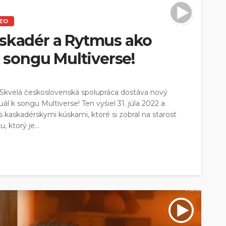
DEO
askadér a Rytmus ako
k songu Multiverse!
e Skvelá československá spolupráca dostáva nový
ál k songu Multiverse! Ten vyšiel 31. júla 2022 a
s kaskadérskymi kúskami, ktoré si zobral na starosť
ktorý je...