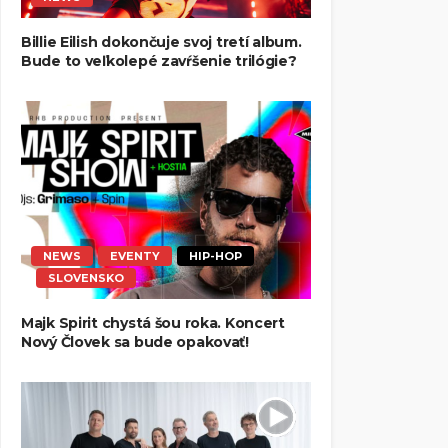
Billie Eilish dokončuje svoj tretí album.
Bude to veľkolepé zavŕšenie trilógie?
NEWS
EVENTY
HIP-HOP
SLOVENSKO
Majk Spirit chystá šou roka. Koncert
Nový Človek sa bude opakovať!