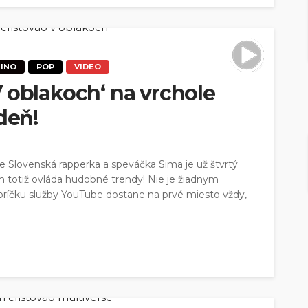
TINO
POP
VIDEO
 oblakoch‘ na vrchole
deň!
be Slovenská rapperka a speváčka Sima je už štvrtý
 totiž ovláda hudobné trendy! Nie je žiadnym
ríčku služby YouTube dostane na prvé miesto vždy,