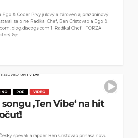
a Ego & Coder Prvý júlový a zároveň aj prázdninový
starali sa o ne Radikal Chef, Ben Cristovao a Ego &
y.com, blog.discogs.com 1. Radikal Chef - FORZA
rý žije...
TINO
POP
VIDEO
 songu ‚Ten Vibe‘ na hit
počuť!
 Český spevák a rapper Ben Cristovao prináša novú