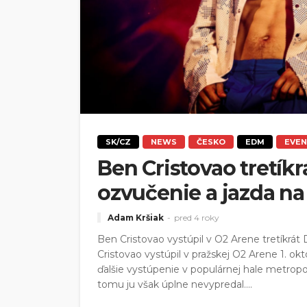
SK/CZ
NEWS
ČESKO
EDM
EVE
Ben Cristovao tretíkr
ozvučenie a jazda na
Adam Kršiak
pred 4 roky
Ben Cristovao vystúpil v O2 Arene tretíkrát
Cristovao vystúpil v pražskej O2 Arene 1. okt
ďalšie vystúpenie v populárnej hale metropo
tomu ju však úplne nevypredal....