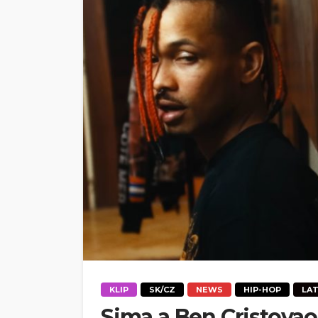
KLIP
SK/CZ
NEWS
HIP-HOP
LA
Sima a Ben Cristovao 