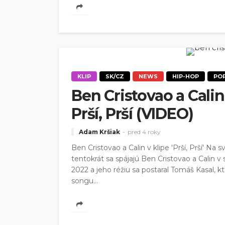
KLIP
SK/CZ
NEWS
HIP-HOP
PO
Ben Cristovao a Calin
Prší, Prší (VIDEO)
Adam Kršiak
pred 4 roky
Ben Cristovao a Calin v klipe 'Prší, Prší' 
tentokrát sa spájajú Ben Cristovao a Calin v s
2022 a jeho réžiu sa postaral Tomáš Kasal, 
songu...