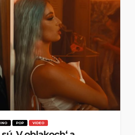
TINO
POP
VIDEO
sú ‚V oblakoch‘ a