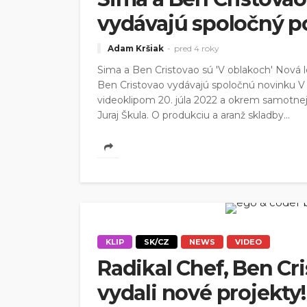
vydávajú spoločný po
Adam Kršiak
pred 4 roky
Sima a Ben Cristovao sú 'V oblakoch' Nová l
Ben Cristovao vydávajú spoločnú novinku V 
videoklipom 20. júla 2022 a okrem samotnej 
Juraj Škula. O produkciu a aranž skladby...
KLIP
SK/CZ
NEWS
VIDEO
Radikal Chef, Ben Cr
vydali nové projekty!