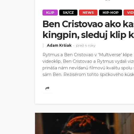
KLIP
SK/CZ
NEWS
HIP-HOP
VI
Ben Cristovao ako k
kingpin, sleduj klip 
Adam Kršiak
pred 4 roky
Rytmus a Ben Cristovao v 'Multiverse' klip
videoklip, Ben Cristovao a Rytmus vydali vizu
prináša nám nevídanú filmovú kvalitu spolu 
sám Ben. Režisérom tohto špičkového kúsku, 