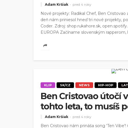
Adam Kršiak
pred 4 roky
Nové projekty: Radikal Chef, Ben Cristovao 
deň nám priniesol hneď tri nové projekty, po
Coder. Zdroj: shop.rukahore.sk, open.spotif
EUROPA Začíname slovenským rapperom, kto
KLIP
SK/CZ
NEWS
HIP-HOP
LA
Ben Cristovao útočí v
tohto leta, to musíš 
Adam Kršiak
pred 4 roky
Ben Cristovao nám prináša song 'Ten Vibe'!