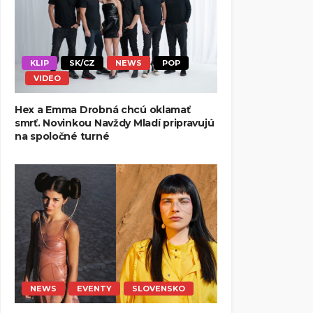
KLIP
SK/CZ
NEWS
POP
VIDEO
Hex a Emma Drobná chcú oklamať
smrť. Novinkou Navždy Mladí pripravujú
na spoločné turné
NEWS
EVENTY
SLOVENSKO