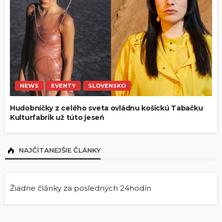
NEWS
EVENTY
SLOVENSKO
Hudobníčky z celého sveta ovládnu košickú Tabačku
Kulturfabrik už túto jeseň
NAJČÍTANEJŠIE ČLÁNKY
Žiadne články za posledných 24hodín