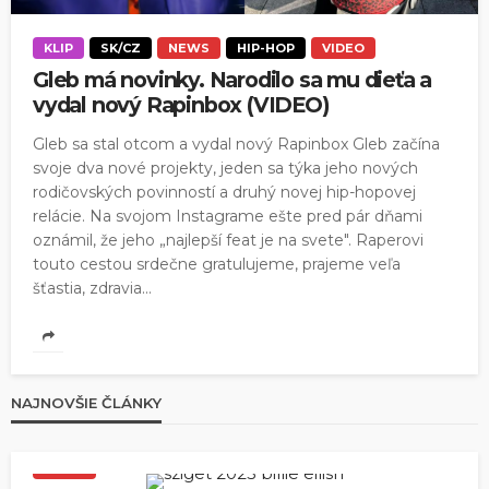
KLIP
SK/CZ
NEWS
HIP-HOP
VIDEO
Gleb má novinky. Narodilo sa mu dieťa a
vydal nový Rapinbox (VIDEO)
Gleb sa stal otcom a vydal nový Rapinbox Gleb začína
svoje dva nové projekty, jeden sa týka jeho nových
rodičovských povinností a druhý novej hip-hopovej
relácie. Na svojom Instagrame ešte pred pár dňami
oznámil, že jeho „najlepší feat je na svete". Raperovi
touto cestou srdečne gratulujeme, prajeme veľa
šťastia, zdravia...
NAJNOVŠIE ČLÁNKY
NEWS