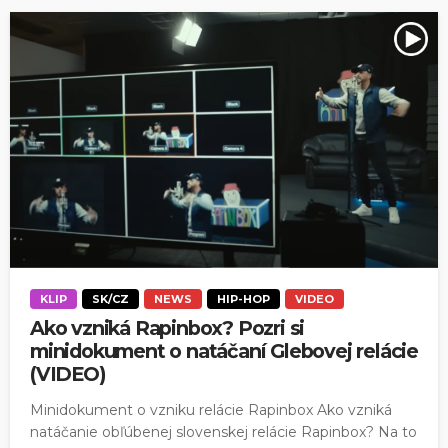
KLIP
SK/CZ
NEWS
HIP-HOP
VIDEO
Ako vzniká Rapinbox? Pozri si
minidokument o natáčaní Glebovej relácie
(VIDEO)
Minidokument o vzniku relácie Rapinbox Ako vzniká
natáčanie obľúbenej slovenskej relácie Rapinbox? Na to