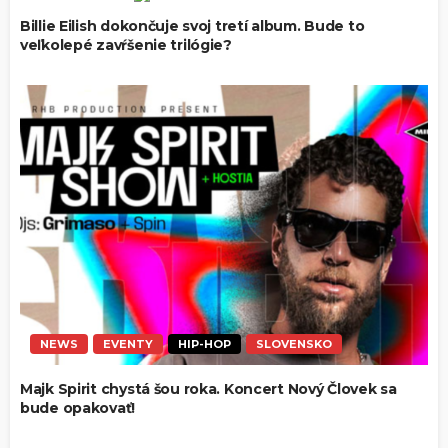
Billie Eilish dokončuje svoj tretí album. Bude to
veľkolepé zavŕšenie trilógie?
NEWS
EVENTY
HIP-HOP
SLOVENSKO
Majk Spirit chystá šou roka. Koncert Nový Človek sa
bude opakovať!