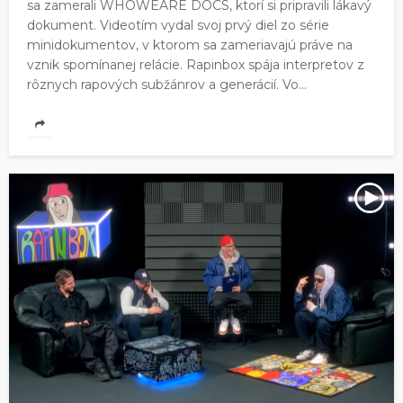
sa zamerali WHOWEARE DOCS, ktorí si pripravili lákavý
dokument. Videotím vydal svoj prvý diel zo série
minidokumentov, v ktorom sa zameriavajú práve na
vznik spomínanej relácie. Rapinbox spája interpretov z
rôznych rapových subžánrov a generácií. Vo...