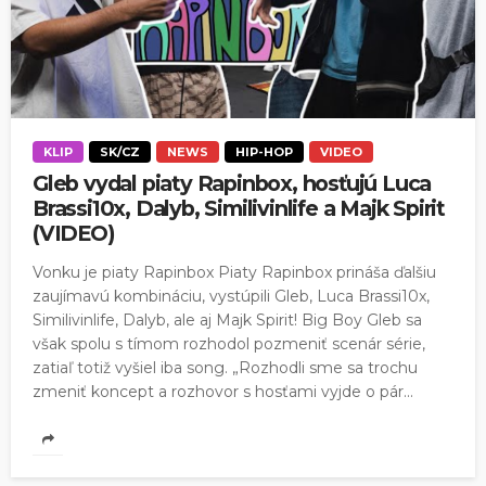
KLIP
SK/CZ
NEWS
HIP-HOP
VIDEO
Gleb vydal piaty Rapinbox, hosťujú Luca
Brassi10x, Dalyb, Similivinlife a Majk Spirit
(VIDEO)
Vonku je piaty Rapinbox Piaty Rapinbox prináša ďalšiu
zaujímavú kombináciu, vystúpili Gleb, Luca Brassi10x,
Similivinlife, Dalyb, ale aj Majk Spirit! Big Boy Gleb sa
však spolu s tímom rozhodol pozmeniť scenár série,
zatiaľ totiž vyšiel iba song. „Rozhodli sme sa trochu
zmeniť koncept a rozhovor s hosťami vyjde o pár...