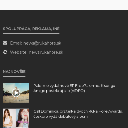
SPOLUPRÁCA, REKLAMA, INÉ
Email:
news@rukahore.sk
Website:
news.rukahore.sk
NAJNOVŠIE
Palermo vydal nové EP FreePalermo. K songu
Amigo posiela aj klip (VIDEO)
Call Dominika, držiteľka dvoch Ruka Hore Awards,
čoskoro vydá debutový album