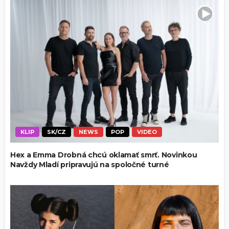
KLIP
SK/CZ
NEWS
POP
VIDEO
Hex a Emma Drobná chcú oklamať smrť. Novinkou
Navždy Mladí pripravujú na spoločné turné