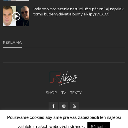
Palermo do väzenia nastúpi už o pár dní. Aj napriek
tomu bude vydávať albumy a klipy (VIDEO)
REKLAMA
SHOP.
TV.
TEXTY.
Používame cookies aby sme pre vás zabezpečili ten najlepší
zážitok z našich webových stránok.
Súhlasím
© RUKA HORE 2021