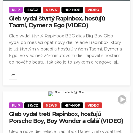
KLIP
SK/CZ
NEWS
HIP-HOP
VIDEO
Gleb vydal štvrtý Rapinbox, hosťujú
Taomi, Dymer a Ego (VIDEO)
Gleb vydal štvrtý Rapinbox BBG alias Big Boy Gleb
vydal po mesiaci opäť nový diel relácie Rapinbox, ktorý
je už štvrtým v poradí a hosťujú v ňom Taomi, Dymer a
Ego. Vo viac než 24-minútovom dieli rapoval s hosťami
do nového beatu, tak ako je to zvykom a reagoval aj...
KLIP
SK/CZ
NEWS
HIP-HOP
VIDEO
Gleb vydal tretí Rapinbox, hosťujú
Porsche Boy, Boy Wonder a ďalší (VIDEO)
Gleb a nový diel relácie Rapinbox Raper Gleb vydal tretí