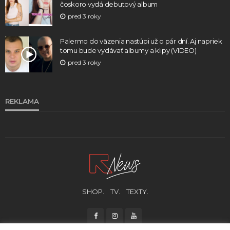
čoskoro vydá debutový album
pred 3 roky
Palermo do väzenia nastúpi už o pár dní. Aj napriek
tomu bude vydávať albumy a klipy (VIDEO)
pred 3 roky
REKLAMA
SHOP.
TV.
TEXTY.