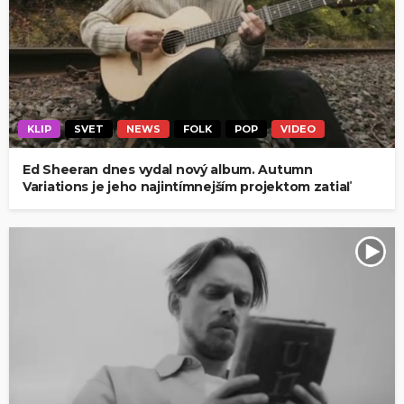
KLIP
SVET
NEWS
FOLK
POP
VIDEO
Ed Sheeran dnes vydal nový album. Autumn
Variations je jeho najintímnejším projektom zatiaľ