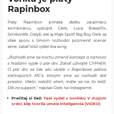
Rapinbox
Piaty Rapinbox prináša ďalšiu zaujímavú
kombináciu, vystúpili Gleb, Luca Brassi10x,
Similivinlife, Dalyb, ale aj Majk Spirit! Big Boy Gleb sa
však spolu s tímom rozhodol pozmeniť scenár
série, zatiaľ totiž vyšiel iba song.
„
Rozhodli sme sa trochu zmeniť koncept a rozhovor
s hosťami vyjde o pár dní. Zatiaľ užívajte CYPHER.
O pár dní sa tak isto ukáže v Rapinboxe pätica
začínajúcích MC’s, ktorým sme sa rozhodli dať
priestor. Všetci naložili oheň, máte sa na čo tešiť.
Dik za support,
“
napísal Gleb na Instagrame.
Prečítaj si tiež:
Yael vydal v novinku V mojom
srdci, klip tvorila umelá inteligencia (VIDEO)