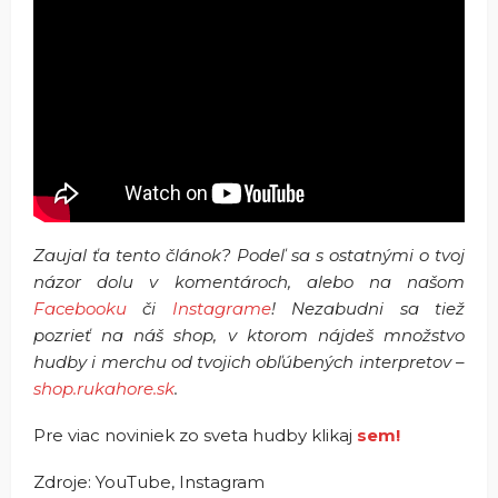
Zaujal ťa tento článok? Podeľ sa s ostatnými o tvoj
názor dolu v komentároch, alebo na našom
Facebooku
či
Instagrame
! Nezabudni sa tiež
pozrieť na náš shop, v ktorom nájdeš množstvo
hudby i merchu od tvojich obľúbených interpretov –
shop.rukahore.sk
.
Pre viac noviniek zo sveta hudby klikaj
sem!
Zdroje: YouTube, Instagram