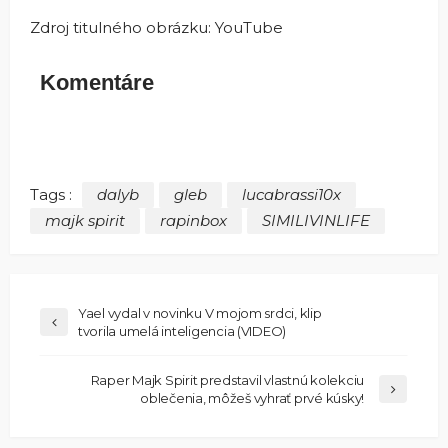
Zdroj titulného obrázku: YouTube
Komentáre
Tags :
dalyb
gleb
lucabrassi10x
majk spirit
rapinbox
SIMILIVINLIFE
Yael vydal v novinku V mojom srdci, klip
tvorila umelá inteligencia (VIDEO)
Raper Majk Spirit predstavil vlastnú kolekciu
oblečenia, môžeš vyhrať prvé kúsky!