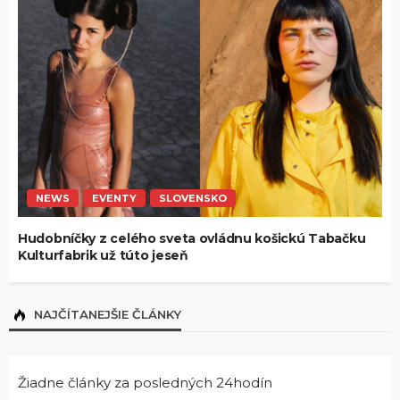
NEWS
EVENTY
SLOVENSKO
Hudobníčky z celého sveta ovládnu košickú Tabačku
Kulturfabrik už túto jeseň
NAJČÍTANEJŠIE ČLÁNKY
Žiadne články za posledných 24hodín