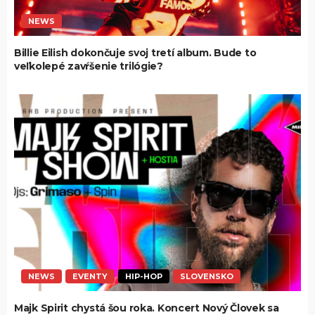
NEWS
Billie Eilish dokončuje svoj tretí album. Bude to
veľkolepé zavŕšenie trilógie?
NEWS
EVENTY
HIP-HOP
SLOVENSKO
Majk Spirit chystá šou roka. Koncert Nový Človek sa