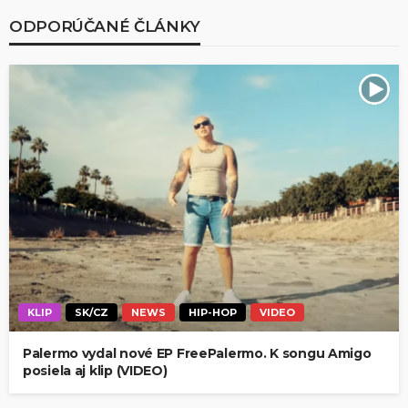
ODPORÚČANÉ ČLÁNKY
KLIP
SK/CZ
NEWS
HIP-HOP
VIDEO
Palermo vydal nové EP FreePalermo. K songu Amigo
posiela aj klip (VIDEO)