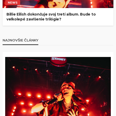
NEWS
Billie Eilish dokončuje svoj tretí album. Bude to
veľkolepé zavŕšenie trilógie?
NAJNOVŠIE ČLÁNKY