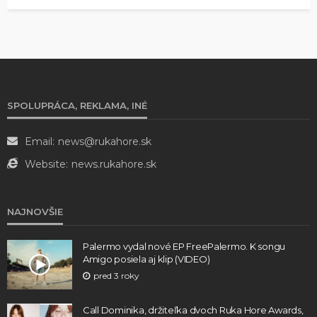
SPOLUPRÁCA, REKLAMA, INÉ
Email:
news@rukahore.sk
Website:
news.rukahore.sk
NAJNOVŠIE
Palermo vydal nové EP FreePalermo. K songu
Amigo posiela aj klip (VIDEO)
pred 3 roky
Call Dominika, držiteľka dvoch Ruka Hore Awards,