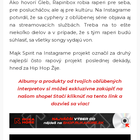
Ako hovorí Gleb, Rapinbox robia raperi pre seba,
pre poslucháčov, ale aj pre kultúru. Na Instagrame
potvrdil, že sa cyphery z obľúbenej série objavia aj
na streamovacích službách. Treba na to ešte
niekoľko dielov a v prípade, že s tým raperi budú
súhlasiť, sa všetky songy vydajú von.
Majk Spirit na Instagrame projekt označil za druhý
najlepší čisto rapový projekt poslednej dekády,
hneď za Hip Hop Žije.
Albumy a produkty od tvojich obľúbených
interpretov si môžeš exkluzívne zakúpiť na
našom shope! Stačí kliknúť na tento link a
dozvieš sa viac!