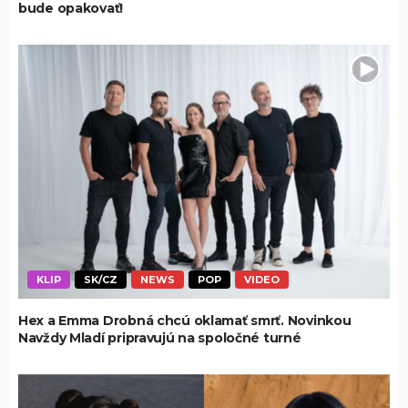
bude opakovať!
KLIP
SK/CZ
NEWS
POP
VIDEO
Hex a Emma Drobná chcú oklamať smrť. Novinkou
Navždy Mladí pripravujú na spoločné turné