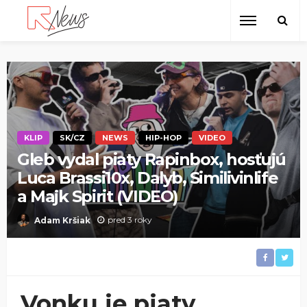
KLIP
SK/CZ
NEWS
HIP-HOP
VIDEO
Gleb vydal piaty Rapinbox, hosťujú
Luca Brassi10x, Dalyb, Similivinlife
a Majk Spirit (VIDEO)
pred 3 roky
Adam Kršiak
Vonku je piaty