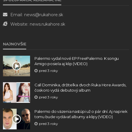
Email:
news@rukahore.sk
Website:
news.rukahore.sk
NAJNOVŠIE
Palermo vydal nové EP FreePalermo. K songu
Amigo posiela aj klip (VIDEO)
pred 3 roky
Call Dominika, držiteľka dvoch Ruka Hore Awards,
čoskoro vydá debutový album
pred 3 roky
Palermo do väzenia nastúpi už o pár dní. Aj napriek
tomu bude vydávať albumy a klipy (VIDEO)
pred 3 roky