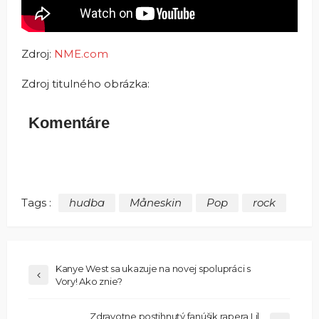
Zdroj:
NME.com
Zdroj titulného obrázka:
Komentáre
Tags :
hudba
Måneskin
Pop
rock
Kanye West sa ukazuje na novej spolupráci s
Vory! Ako znie?
Zdravotne postihnutý fanúšik rapera Lil