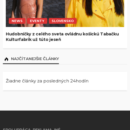
NEWS
EVENTY
SLOVENSKO
Hudobníčky z celého sveta ovládnu košickú Tabačku
Kulturfabrik už túto jeseň
NAJČÍTANEJŠIE ČLÁNKY
Žiadne články za posledných 24hodín
SPOLUPRÁCA, REKLAMA, INÉ