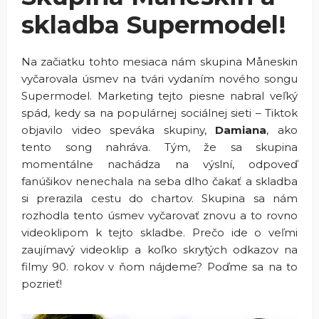
skladba Supermodel!
Na začiatku tohto mesiaca nám skupina Måneskin
vyčarovala úsmev na tvári vydaním nového songu
Supermodel. Marketing tejto piesne nabral veľký
spád, kedy sa na populárnej sociálnej sieti – Tiktok
objavilo video speváka skupiny,
Damiana
, ako
tento song nahráva. Tým, že sa skupina
momentálne nachádza na výslní, odpoveď
fanúšikov nenechala na seba dlho čakať a skladba
si prerazila cestu do chartov. Skupina sa nám
rozhodla tento úsmev vyčarovať znovu a to rovno
videoklipom k tejto skladbe. Prečo ide o veľmi
zaujímavý videoklip a koľko skrytých odkazov na
filmy 90. rokov v ňom nájdeme? Poďme sa na to
pozrieť!