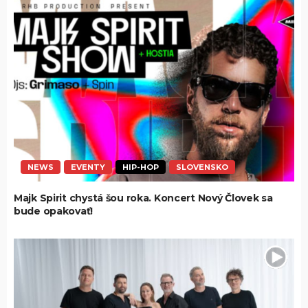
NEWS
EVENTY
HIP-HOP
SLOVENSKO
Majk Spirit chystá šou roka. Koncert Nový Človek sa
bude opakovať!