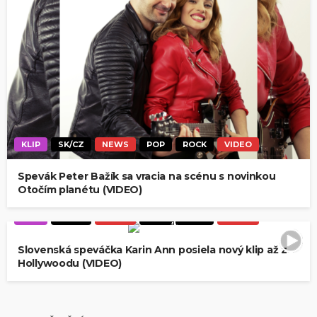
KLIP
SK/CZ
NEWS
POP
ROCK
VIDEO
Spevák Peter Bažík sa vracia na scénu s novinkou
Otočím planétu (VIDEO)
KLIP
SK/CZ
NEWS
POP
ROCK
VIDEO
Slovenská speváčka Karin Ann posiela nový klip až z
Hollywoodu (VIDEO)