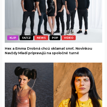
KLIP
SK/CZ
NEWS
POP
VIDEO
Hex a Emma Drobná chcú oklamať smrť. Novinkou
Navždy Mladí pripravujú na spoločné turné