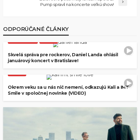
Pump spravil na koncerte veľkú show!
ODPORÚČANÉ ČLÁNKY
KLIP
SK/CZ
NEWS
EVENTY
FOLK
ROCK
SLOVENSKO
VIDEO
Skvelá správa pre rockerov, Daniel Landa ohlásil
januárový koncert v Bratislave!
KLIP
SK/CZ
NEWS
HIP-HOP
POP
ROCK
VIDEO
Okrem veku sa u nás nič nemení, odkazujú Kali a IMT
Smile v spoločnej novinke (VIDEO)