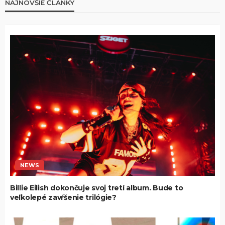
NAJNOVŠIE ČLÁNKY
NEWS
Billie Eilish dokončuje svoj tretí album. Bude to
veľkolepé zavŕšenie trilógie?