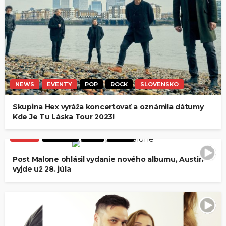
NEWS
EVENTY
POP
ROCK
SLOVENSKO
Skupina Hex vyráža koncertovať a oznámila dátumy
Kde Je Tu Láska Tour 2023!
NEWS
HIP-HOP
POP
ROCK
Post Malone ohlásil vydanie nového albumu, Austin
vyjde už 28. júla