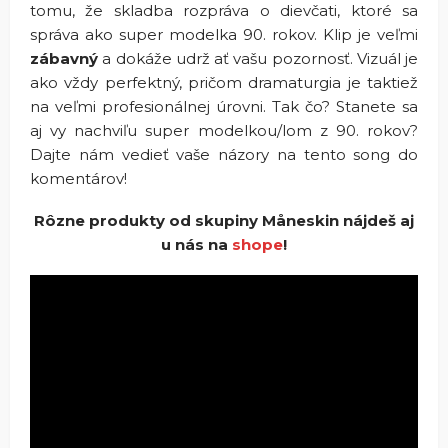
tomu, že skladba rozpráva o dievčati, ktoré sa
správa ako super modelka 90. rokov. Klip je veľmi
zábavný
a dokáže udrž ať vašu pozornosť. Vizuál je
ako vždy perfektný, pričom dramaturgia je taktiež
na veľmi profesionálnej úrovni. Tak čo? Stanete sa
aj vy nachviľu super modelkou/lom z 90. rokov?
Dajte nám vedieť vaše názory na tento song do
komentárov!
Rôzne produkty od skupiny Måneskin nájdeš aj
u nás na
shope
!