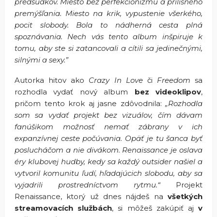
predsudkov. Miesto bez perfekcionizmu a prílišného
premýšľania. Miesto na krik, vypustenie všerkého,
pocit slobody. Bola to nádherná cesta plná
spoznávania. Nech vás tento album inšpiruje k
tomu, aby ste si zatancovali a cítili sa jedinečnými,
silnými a sexy.”
Autorka hitov ako
Crazy In Love
či
Freedom
sa
rozhodla vydať nový album
bez videoklipov
,
pričom tento krok aj jasne zdôvodnila:
„Rozhodla
som sa vydať projekt bez vizuálov, čím dávam
fanúšikom možnosť nemať zábrany v ich
expanzívnej ceste počúvania. Opäť je tu šanca byť
poslucháčom a nie divákom. Renaissance je oslava
éry klubovej hudby, kedy sa každý outsider našiel a
vytvoril komunitu ľudí, hľadajúcich slobodu, aby sa
vyjadrili prostredníctvom rytmu.“
Projekt
Renaissance, ktorý už dnes nájdeš na
všetkých
streamovacích službách
, si môžeš zakúpiť aj
v