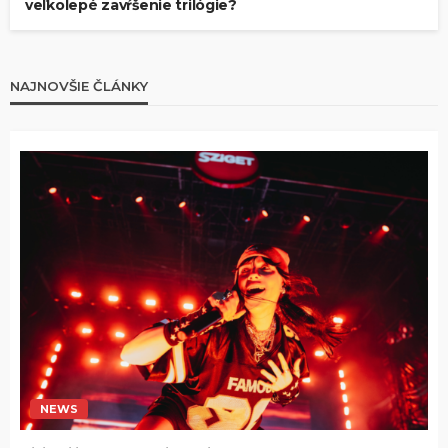
veľkolepé zavŕšenie trilógie?
NAJNOVŠIE ČLÁNKY
NEWS