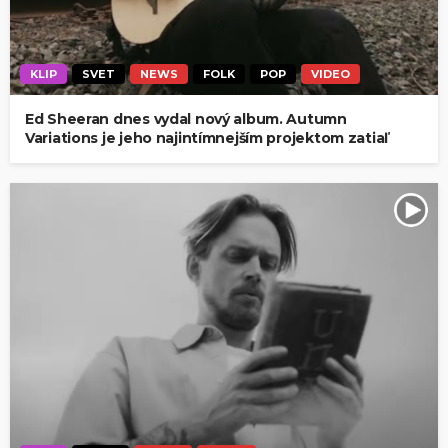
KLIP
SVET
NEWS
FOLK
POP
VIDEO
Ed Sheeran dnes vydal nový album. Autumn
Variations je jeho najintímnejším projektom zatiaľ