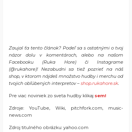
Zaujal ťa tento článok? Podeľ sa s ostatnými o tvoj
názor dolu v komentároch, alebo na našom
Facebooku (Ruka Hore) či Instagrame
(@rukahore)! Nezabudni sa tiež pozrieť na náš
shop, v ktorom nájdeš množstvo hudby i merchu od
tvojich obľúbených interpretov –
shop.rukahore.sk
.
Pre viac noviniek zo sveta hudby klikaj
sem!
Zdroje: YouTube, Wiki, pitchfork.com, music-
news.com
Zdroj titulného obrázku: yahoo.com