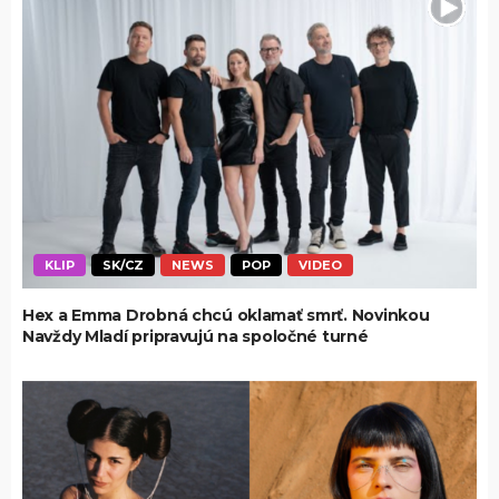
KLIP
SK/CZ
NEWS
POP
VIDEO
Hex a Emma Drobná chcú oklamať smrť. Novinkou
Navždy Mladí pripravujú na spoločné turné