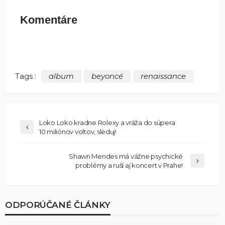
Komentáre
Tags :
album
beyoncé
renaissance
Loko Loko kradne Rolexy a vráža do súpera
10 miliónov voltov, sleduj!
Shawn Mendes má vážne psychické
problémy a ruší aj koncert v Prahe!
ODPORÚČANÉ ČLÁNKY