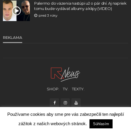
Palermo do väzenia nastúpi už o pár dní. Aj napriek
tomu bude vydávať albumy a klipy (VIDEO)
pred 3 roky
REKLAMA
SHOP.
TV.
TEXTY.
Používame cookies aby sme pre vás zabezpečili ten najlepší
zážitok z našich webových stránok.
Súhlasím
© RUKA HORE 2021