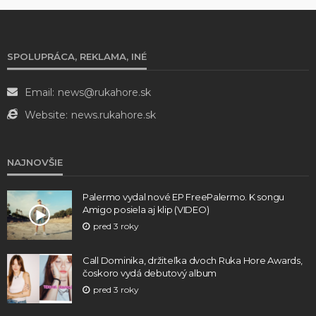
SPOLUPRÁCA, REKLAMA, INÉ
Email:
news@rukahore.sk
Website:
news.rukahore.sk
NAJNOVŠIE
Palermo vydal nové EP FreePalermo. K songu
Amigo posiela aj klip (VIDEO)
pred 3 roky
Call Dominika, držiteľka dvoch Ruka Hore Awards,
čoskoro vydá debutový album
pred 3 roky