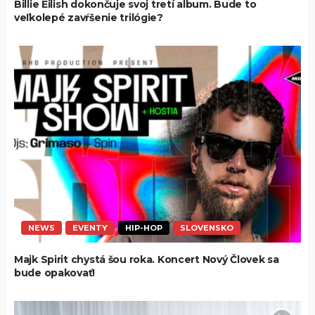
Billie Eilish dokončuje svoj tretí album. Bude to
veľkolepé zavŕšenie trilógie?
NEWS
EVENTY
HIP-HOP
SLOVENSKO
Majk Spirit chystá šou roka. Koncert Nový Človek sa
bude opakovať!