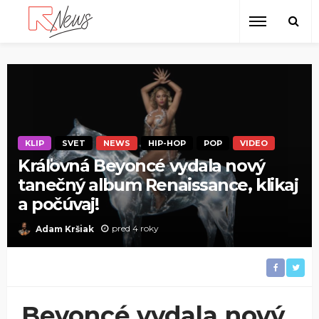
KLIP
SVET
NEWS
HIP-HOP
POP
VIDEO
Kráľovná Beyoncé vydala nový
tanečný album Renaissance, klikaj
a počúvaj!
pred 4 roky
Adam Kršiak
Beyoncé vydala nový