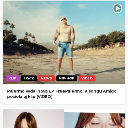
KLIP
SK/CZ
NEWS
HIP-HOP
VIDEO
Palermo vydal nové EP FreePalermo. K songu Amigo
posiela aj klip (VIDEO)