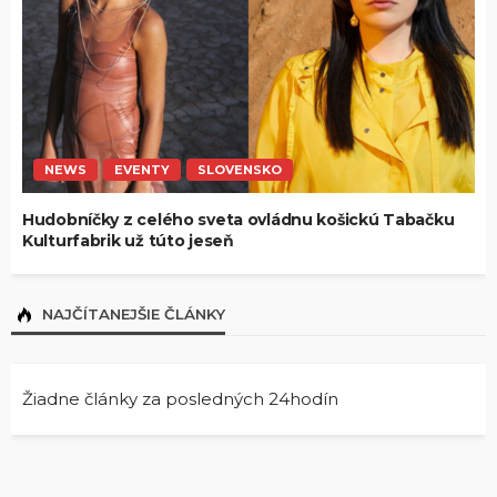
NEWS
EVENTY
SLOVENSKO
Hudobníčky z celého sveta ovládnu košickú Tabačku
Kulturfabrik už túto jeseň
NAJČÍTANEJŠIE ČLÁNKY
Žiadne články za posledných 24hodín