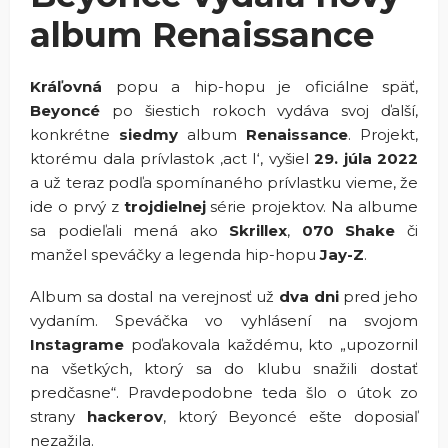
album Renaissance
Kráľovná
popu a hip-hopu je oficiálne späť,
Beyoncé
po šiestich rokoch vydáva svoj ďalší,
konkrétne
siedmy
album
Renaissance
. Projekt,
ktorému dala prívlastok ‚act I‘, vyšiel
29. júla 2022
a už teraz podľa spomínaného prívlastku vieme, že
ide o prvý z
trojdielnej
série projektov. Na albume
sa podieľali mená ako
Skrillex
,
070 Shake
či
manžel speváčky a legenda hip-hopu
Jay-Z
.
Album sa dostal na verejnosť už
dva dni
pred jeho
vydaním. Speváčka vo vyhlásení na svojom
Instagrame
poďakovala každému, kto „upozornil
na všetkých, ktorý sa do klubu snažili dostať
predčasne“. Pravdepodobne teda šlo o útok zo
strany
hackerov
, ktorý Beyoncé ešte doposiaľ
nezažila.