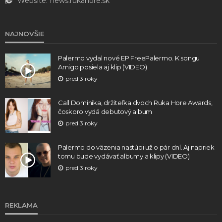
Website:
news.rukahore.sk
NAJNOVŠIE
Palermo vydal nové EP FreePalermo. K songu
Amigo posiela aj klip (VIDEO)
pred 3 roky
Call Dominika, držiteľka dvoch Ruka Hore Awards,
čoskoro vydá debutový album
pred 3 roky
Palermo do väzenia nastúpi už o pár dní. Aj napriek
tomu bude vydávať albumy a klipy (VIDEO)
pred 3 roky
REKLAMA