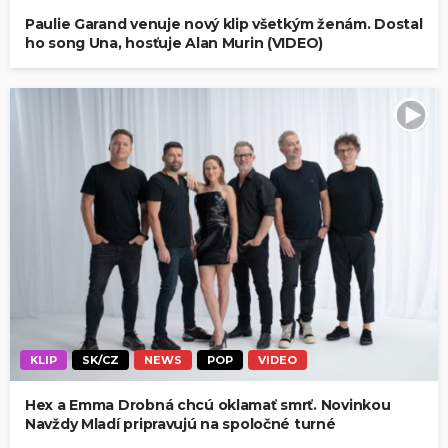
Paulie Garand venuje nový klip všetkým ženám. Dostal
ho song Una, hosťuje Alan Murin (VIDEO)
KLIP
SK/CZ
NEWS
POP
VIDEO
Hex a Emma Drobná chcú oklamať smrť. Novinkou
Navždy Mladí pripravujú na spoločné turné