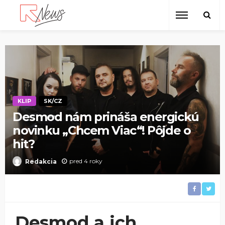
KLIP
SK/CZ
Desmod nám prináša energickú
novinku „Chcem Viac“! Pôjde o
hit?
pred 4 roky
Redakcia
Desmod a ich