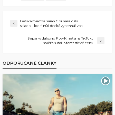
Detská hviezda Sarah C prináša daľšiu
skladbu, ktorá núti decká vybehnúť von!
Separ vydal song Flow Kmeť a na TikToku
spúšťa súťaž o fantastické ceny!
ODPORÚČANÉ ČLÁNKY