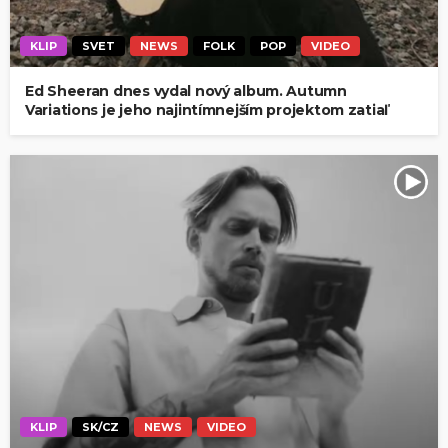
KLIP
SVET
NEWS
FOLK
POP
VIDEO
Ed Sheeran dnes vydal nový album. Autumn
Variations je jeho najintímnejším projektom zatiaľ
KLIP
SK/CZ
NEWS
VIDEO