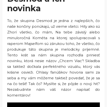
novinka
To, že skupina Desmod je jedna z najlepších, čo
naše končiny ponúkajú, už vieme všetci. Hity ako sú
Zhorí všetko, čo mám, Na tebe závislý alebo
minuloročná Kométa na ktorej spolupracovali s
raperom Majselfom sú zárukou toho, že všetko, čo
produkuje táto skupina je melodicky príjemné.
Tento krát sa nám skupina rozhodla priniesť
novinku, ktorá nesie názov „Chcem Viac“! Skladba
sa taktiež dočkala perfektného vizuálu, ktorý vás
krásne osvieži. Ohlasy fanúšikov hovoria sami za
seba a my vám môžeme taktiež povedať, že je sa
na čo tešiť! Tak čo? Myslíte si, že pôjde o nový hit?
Nezabudnite nám váš názor napísať do
komentárov!