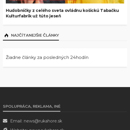
Hudobníčky z celého sveta ovládnu košickú Tabačku
Kulturfabrik už túto jeseň
NAJČÍTANEJŠIE ČLÁNKY
Žiadne články za posledných 24hodín
SPOLUPRÁCA, REKLAMA, INÉ
Email:
news@rukahore.sk