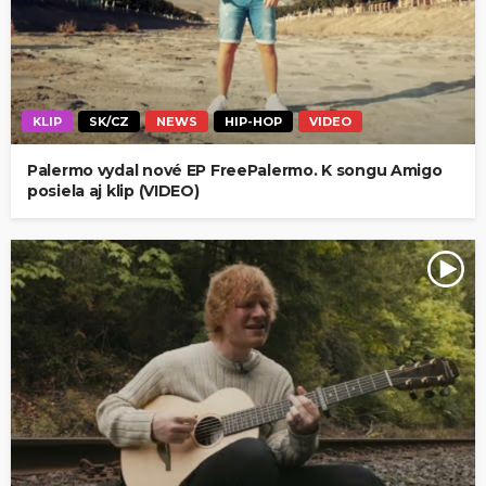
KLIP
SK/CZ
NEWS
HIP-HOP
VIDEO
Palermo vydal nové EP FreePalermo. K songu Amigo
posiela aj klip (VIDEO)