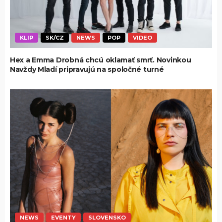
KLIP
SK/CZ
NEWS
POP
VIDEO
Hex a Emma Drobná chcú oklamať smrť. Novinkou
Navždy Mladí pripravujú na spoločné turné
NEWS
EVENTY
SLOVENSKO