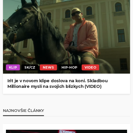
KLIP
SK/CZ
NEWS
HIP-HOP
VIDEO
Irit je v novom klipe doslova na koni. Skladbou
Millionaire myslí na svojich blízkych (VIDEO)
NAJNOVŠIE ČLÁNKY