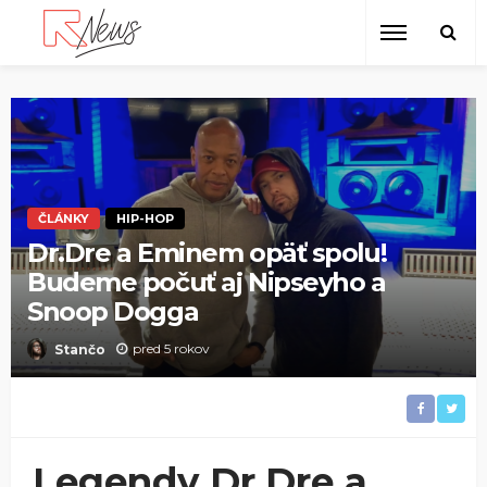
ČLÁNKY
HIP-HOP
Dr.Dre a Eminem opäť spolu!
Budeme počuť aj Nipseyho a
Snoop Dogga
pred 5 rokov
Stančo
Legendy Dr.Dre a