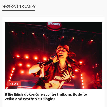
NAJNOVŠIE ČLÁNKY
NEWS
Billie Eilish dokončuje svoj tretí album. Bude to
veľkolepé zavŕšenie trilógie?