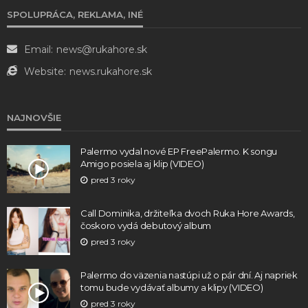
SPOLUPRÁCA, REKLAMA, INÉ
Email:
news@rukahore.sk
Website:
news.rukahore.sk
NAJNOVŠIE
Palermo vydal nové EP FreePalermo. K songu
Amigo posiela aj klip (VIDEO)
pred 3 roky
Call Dominika, držiteľka dvoch Ruka Hore Awards,
čoskoro vydá debutový album
pred 3 roky
Palermo do väzenia nastúpi už o pár dní. Aj napriek
tomu bude vydávať albumy a klipy (VIDEO)
pred 3 roky