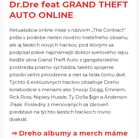
Dr.Dre feat GRAND THEFT
AUTO ONLINE
Aktualizácia online misie s názvom „The Contract“
prišla v podobe nielen nového hrateľného obsahu,
ale aj šiestich nových trackov, pod ktorými sa
podpísal práve najznámejší doktor svetového rapu.
Keďže séria Grand Theft Auto z gangsterského
prostredia priamo vychádza, takéto spojenie
pôsobí veľmi prirodzene a niet sa teda čomu diviť.
Týchto 6 exkluzívnych trackov obsahuje Dreho
kolaborácie s menami ako Snoop Dogg, Eminem,
Rick Ross, Nipsey Hussle, Ty Dolla $ign a Anderson
.Paak. Posledný z menovaných sa zároveň
predstavil na týchto šiestich trackoch rovno
dvakrát.
⇒ Dreho albumy a merch máme