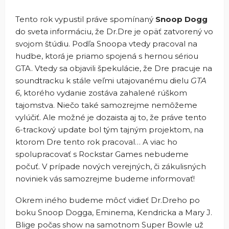
Tento rok vypustil práve spomínaný
Snoop Dogg
do sveta informáciu, že Dr.Dre je opäť zatvorený vo
svojom štúdiu. Podľa Snoopa vtedy pracoval na
hudbe, ktorá je priamo spojená s hernou sériou
GTA. Vtedy sa objavili špekulácie, že Dre pracuje na
soundtracku k stále veľmi utajovanému dielu
GTA
6
, ktorého vydanie zostáva zahalené rúškom
tajomstva. Niečo také samozrejme nemôžeme
vylúčiť. Ale možné je dozaista aj to, že práve tento
6-trackový update bol tým tajným projektom, na
ktorom Dre tento rok pracoval… A viac ho
spolupracovať s Rockstar Games nebudeme
počuť. V prípade nových verejných, či zákulisných
noviniek vás samozrejme budeme informovať!
Okrem iného budeme môcť vidieť Dr.Dreho po
boku Snoop Dogga, Eminema, Kendricka a Mary J.
Blige počas show na samotnom Super Bowle už