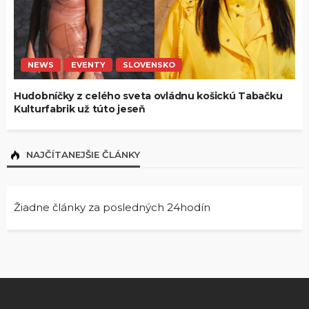
NEWS
EVENTY
SLOVENSKO
Hudobníčky z celého sveta ovládnu košickú Tabačku
Kulturfabrik už túto jeseň
NAJČÍTANEJŠIE ČLÁNKY
Žiadne články za posledných 24hodín