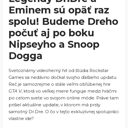
Eminem sú opäť raz
spolu! Budeme Dreho
počuť aj po boku
Nipseyho a Snoop
Dogga
Svetoznámy videoherný hit od štúdia Rockstar
Games sa nedávno dočkal svojho ďalšieho updatu.
Reč je samozrejme o stále veľmi obľúbenej hre
GTA V
, ktorá vo veľkej miere funguje medzi hráčmi
po celom svete vo svojom online móde. Práve tam
prišiel aktuálne update, v ktorom má prsty
samotný Dr.Dre. O čo v tejto exkluzívnej spolupráci
vlastne ide?