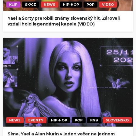
KLIP
SK/CZ
NEWS
HIP-HOP
POP
VIDEO
Yael a Šorty prerobili známy slovenský hit. Zároveň
vzdali hold legendárnej kapele (VIDEO)
NEWS
EVENTY
HIP-HOP
POP
RNB
SLOVENSKO
Sima, Yael a Alan Murin v jeden večer na jednom