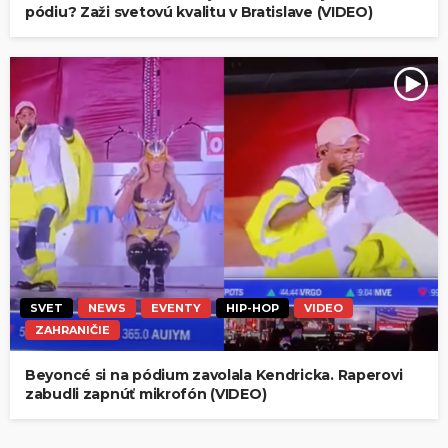
pódiu? Zaži svetovú kvalitu v Bratislave (VIDEO)
SVET
NEWS
EVENTY
HIP-HOP
VIDEO
ZAHRANIČIE
Beyoncé si na pódium zavolala Kendricka. Raperovi
zabudli zapnúť mikrofón (VIDEO)