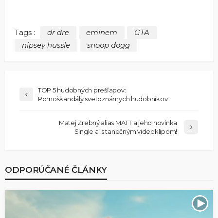
Tags :
dr dre
eminem
GTA
nipsey hussle
snoop dogg
TOP 5 hudobných prešľapov:
Pornoškandály svetoznámych hudobníkov
Matej Zrebný alias MATT a jeho novinka
Single aj s tanečným videoklipom!
ODPORÚČANÉ ČLÁNKY