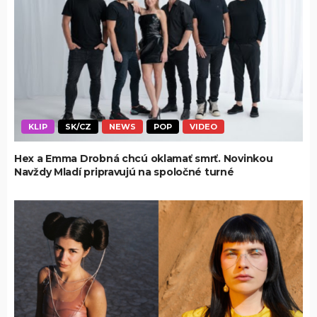
KLIP
SK/CZ
NEWS
POP
VIDEO
Hex a Emma Drobná chcú oklamať smrť. Novinkou
Navždy Mladí pripravujú na spoločné turné