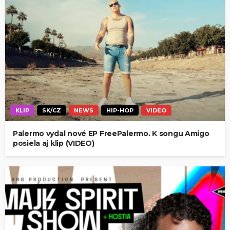
KLIP
SK/CZ
NEWS
HIP-HOP
VIDEO
Palermo vydal nové EP FreePalermo. K songu Amigo
posiela aj klip (VIDEO)