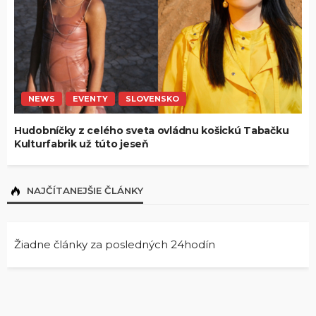
NEWS
EVENTY
SLOVENSKO
Hudobníčky z celého sveta ovládnu košickú Tabačku
Kulturfabrik už túto jeseň
NAJČÍTANEJŠIE ČLÁNKY
Žiadne články za posledných 24hodín