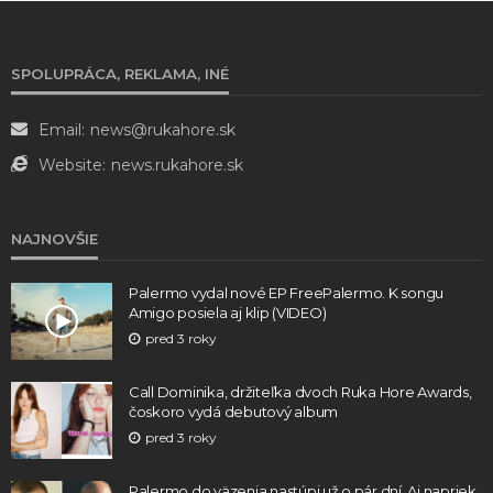
SPOLUPRÁCA, REKLAMA, INÉ
Email:
news@rukahore.sk
Website:
news.rukahore.sk
NAJNOVŠIE
Palermo vydal nové EP FreePalermo. K songu
Amigo posiela aj klip (VIDEO)
pred 3 roky
Call Dominika, držiteľka dvoch Ruka Hore Awards,
čoskoro vydá debutový album
pred 3 roky
Palermo do väzenia nastúpi už o pár dní. Aj napriek