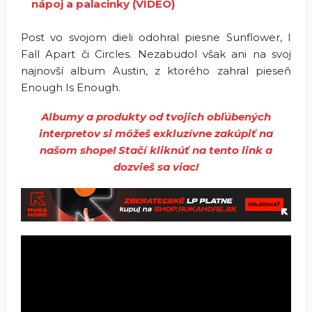
nápoj a palacinky (VIDEO)
Post vo svojom dieli odohral piesne Sunflower, I
Fall Apart či Circles. Nezabudol však ani na svoj
najnovší album Austin, z ktorého zahral pieseň
Enough Is Enough.
Albumy a produkty od tvojich obľúbených
interpretov si môžeš exkluzívne zakúpiť na
našom shope! Stačí kliknúť na tento link a
dozvieš sa viac!