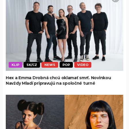
KLIP
SK/CZ
NEWS
POP
VIDEO
Hex a Emma Drobná chcú oklamať smrť. Novinkou
Navždy Mladí pripravujú na spoločné turné