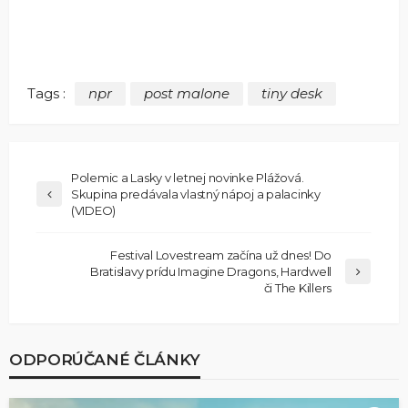
Tags :
npr
post malone
tiny desk
Polemic a Lasky v letnej novinke Plážová.
Skupina predávala vlastný nápoj a palacinky
(VIDEO)
Festival Lovestream začína už dnes! Do
Bratislavy prídu Imagine Dragons, Hardwell
či The Killers
ODPORÚČANÉ ČLÁNKY