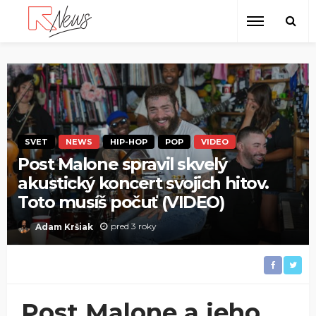
SVET
NEWS
HIP-HOP
POP
VIDEO
Post Malone spravil skvelý
akustický koncert svojich hitov.
Toto musíš počuť (VIDEO)
pred 3 roky
Adam Kršiak
Post Malone a jeho