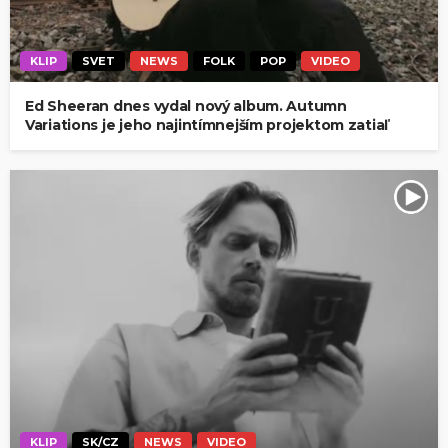
KLIP
SVET
NEWS
FOLK
POP
VIDEO
Ed Sheeran dnes vydal nový album. Autumn
Variations je jeho najintímnejším projektom zatiaľ
KLIP
SK/CZ
NEWS
VIDEO