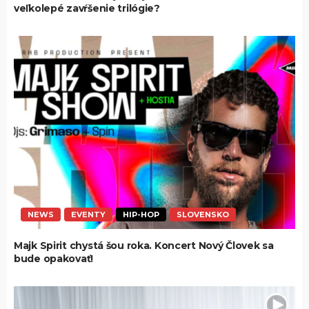
veľkolepé zavŕšenie trilógie?
NEWS
EVENTY
HIP-HOP
SLOVENSKO
Majk Spirit chystá šou roka. Koncert Nový Človek sa
bude opakovať!