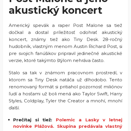
akustický koncert
Americký spevák a raper Post Malone sa tiež
dočkal a dostal príležitosť odohrať akustický
koncert, známy tiež ako Tiny Desk. 28-ročný
hudobník, vlastným menom Austin Richard Post, si
pre svojich fanúšikov pripravil jedinečné akustické
verzie, ktoré takýmto štýlom nehráva často.
Stalo sa tak v známom pracovnom prostredí, v
ktorom sa Tiny Desk natáča už dlhodobo. Tento
renomovaný formát si pritiahol pozornosť miliónov
ľudí a hosťami už boli mená ako Taylor Swift, Harry
Styles, Coldplay, Tyler the Creator a mnohí, mnohí
ďalší.
Prečítaj si tiež:
Polemic a Lasky v letnej
novinke Plážová. Skupina predávala vlastný