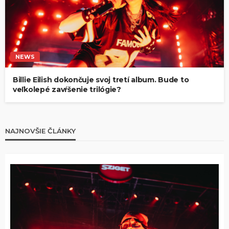
NEWS
Billie Eilish dokončuje svoj tretí album. Bude to
veľkolepé zavŕšenie trilógie?
NAJNOVŠIE ČLÁNKY