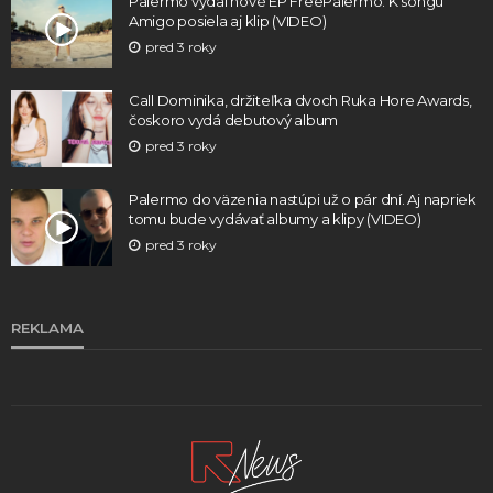
Palermo vydal nové EP FreePalermo. K songu
Amigo posiela aj klip (VIDEO)
pred 3 roky
Call Dominika, držiteľka dvoch Ruka Hore Awards,
čoskoro vydá debutový album
pred 3 roky
Palermo do väzenia nastúpi už o pár dní. Aj napriek
tomu bude vydávať albumy a klipy (VIDEO)
pred 3 roky
REKLAMA