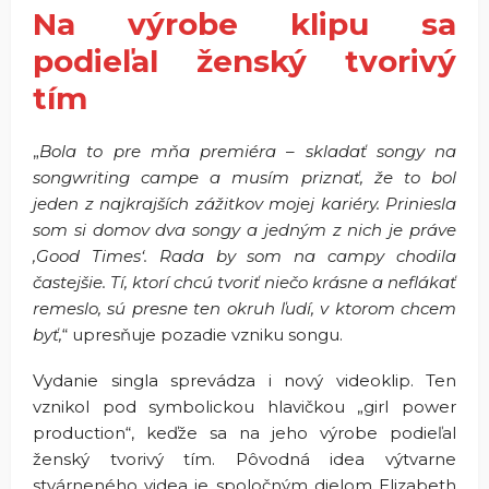
Na výrobe klipu sa
podieľal ženský tvorivý
tím
„
Bola to pre mňa premiéra – skladať songy na
songwriting campe a musím priznať, že to bol
jeden z najkrajších zážitkov mojej kariéry. Priniesla
som si domov dva songy a jedným z nich je práve
‚Good Times‘. Rada by som na campy chodila
častejšie. Tí, ktorí chcú tvoriť niečo krásne a neflákať
remeslo, sú presne ten okruh ľudí, v ktorom chcem
byť,
“ upresňuje pozadie vzniku songu.
Vydanie singla sprevádza i nový videoklip. Ten
vznikol pod symbolickou hlavičkou „girl power
production“, keďže sa na jeho výrobe podieľal
ženský tvorivý tím. Pôvodná idea výtvarne
stvárneného videa je spoločným dielom Elizabeth