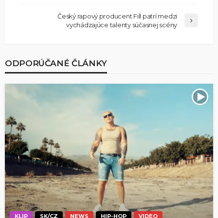
Český rapový producent Fill patrí medzi
vychádzajúce talenty súčasnej scény
ODPORÚČANÉ ČLÁNKY
KLIP
SK/CZ
NEWS
HIP-HOP
VIDEO