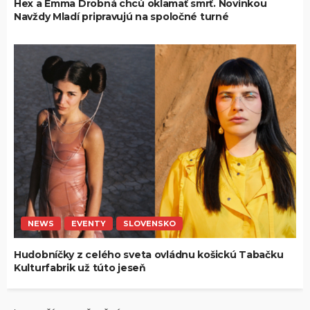
Hex a Emma Drobná chcú oklamať smrť. Novinkou
Navždy Mladí pripravujú na spoločné turné
NEWS
EVENTY
SLOVENSKO
Hudobníčky z celého sveta ovládnu košickú Tabačku
Kulturfabrik už túto jeseň