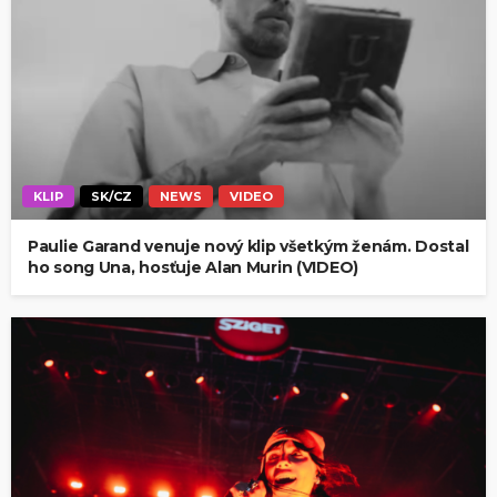
KLIP
SK/CZ
NEWS
VIDEO
Paulie Garand venuje nový klip všetkým ženám. Dostal
ho song Una, hosťuje Alan Murin (VIDEO)