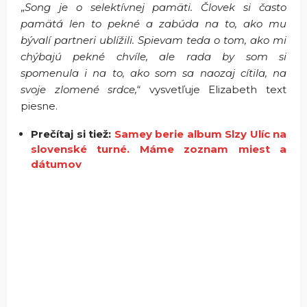
„
Song je o selektívnej pamäti. Človek si často
pamätá len to pekné a zabúda na to, ako mu
bývalí partneri ublížili. Spievam teda o tom, ako mi
chýbajú pekné chvíle, ale rada by som si
spomenula i na to, ako som sa naozaj cítila, na
svoje zlomené srdce,
“ vysvetľuje Elizabeth text
piesne.
Prečítaj si tiež:
Samey berie album Slzy Ulíc na
slovenské turné. Máme zoznam miest a
dátumov