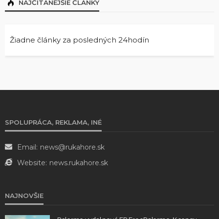
NAJČÍTANEJŠIE ČLÁNKY
Žiadne články za posledných 24hodín
SPOLUPRÁCA, REKLAMA, INÉ
Email:
news@rukahore.sk
Website:
news.rukahore.sk
NAJNOVŠIE