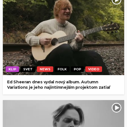
KLIP
SVET
NEWS
FOLK
POP
VIDEO
Ed Sheeran dnes vydal nový album. Autumn
Variations je jeho najintímnejším projektom zatiaľ