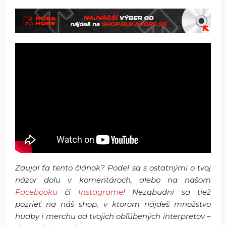
Zaujal ťa tento článok? Podeľ sa s ostatnými o tvoj
názor dolu v komentároch, alebo na našom
Facebooku
či
Instagrame
! Nezabudni sa tiež
pozrieť na náš shop, v ktorom nájdeš množstvo
hudby i merchu od tvojich obľúbených interpretov –