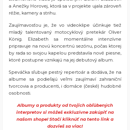
a Anežky Horovej, ktorá sa v projekte ujala zároveň
réžie, kamery a strihu.
Zaujímavosťou je, že vo videoklipe účinkuje tiež
mladý talentovaný motocyklový pretekár Oliver
König. Elizabeth sa momentálne intenzívne
pripravuje na novú koncertnú sezónu, počas ktorej
by rada so svojou kapelou predstavila nové piesne,
ktoré postupne vznikajú na jej debutový album.
Speváčka sľubuje pestrý repertoár a dodáva, že na
albume sa podieľajú veľmi zaujímaví zahraniční
tvorcovia a producenti, i domáce (české) hudobné
osobnosti.
Albumy a produkty od tvojich obľúbených
interpretov si môžeš exkluzívne zakúpiť na
našom shope! Stačí kliknúť na tento link a
dozvieš sa viac!