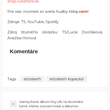
shop.rukahore.sk
.
Pre viac noviniek zo sveta hudby klikaj
sem!
Zdroje: TS, YouTube, Spotify
Zdroj titulného obrázku: TS/Lucie Dvořáková,
Anežka Horová
Komentáre
Tags :
elizabeth
elizabeth kopecká
Samey berie album Slzy Ulíc na slovenské
turné. Máme zoznam miest a dátumov