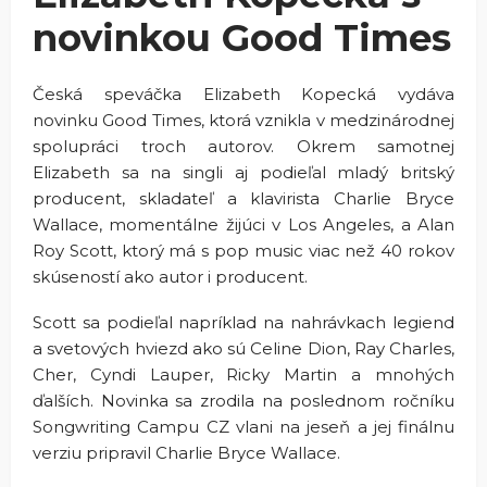
novinkou Good Times
Česká speváčka Elizabeth Kopecká vydáva
novinku Good Times, ktorá vznikla v medzinárodnej
spolupráci troch autorov. Okrem samotnej
Elizabeth sa na singli aj podieľal mladý britský
producent, skladateľ a klavirista Charlie Bryce
Wallace, momentálne žijúci v Los Angeles, a Alan
Roy Scott, ktorý má s pop music viac než 40 rokov
skúseností ako autor i producent.
Scott sa podieľal napríklad na nahrávkach legiend
a svetových hviezd ako sú Celine Dion, Ray Charles,
Cher, Cyndi Lauper, Ricky Martin a mnohých
ďalších. Novinka sa zrodila na poslednom ročníku
Songwriting Campu CZ vlani na jeseň a jej finálnu
verziu pripravil Charlie Bryce Wallace.