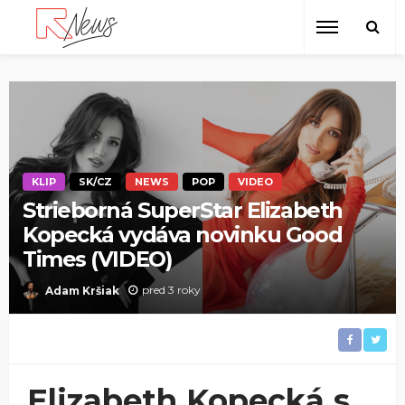
KLIP
SK/CZ
NEWS
POP
VIDEO
Strieborná SuperStar Elizabeth
Kopecká vydáva novinku Good
Times (VIDEO)
pred 3 roky
Adam Kršiak
Elizabeth Kopecká s