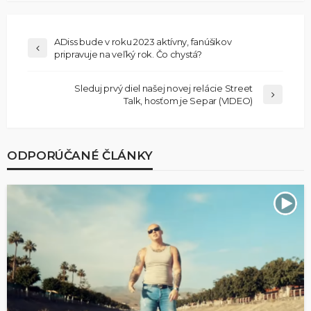
ADiss bude v roku 2023 aktívny, fanúšikov
pripravuje na veľký rok. Čo chystá?
Sleduj prvý diel našej novej relácie Street
Talk, hosťom je Separ (VIDEO)
ODPORÚČANÉ ČLÁNKY