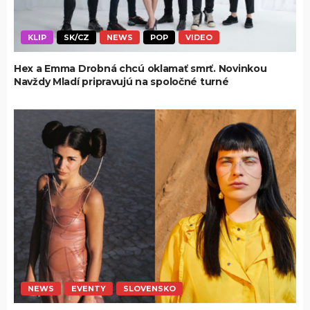
KLIP
SK/CZ
NEWS
POP
VIDEO
Hex a Emma Drobná chcú oklamať smrť. Novinkou
Navždy Mladí pripravujú na spoločné turné
NEWS
EVENTY
SLOVENSKO