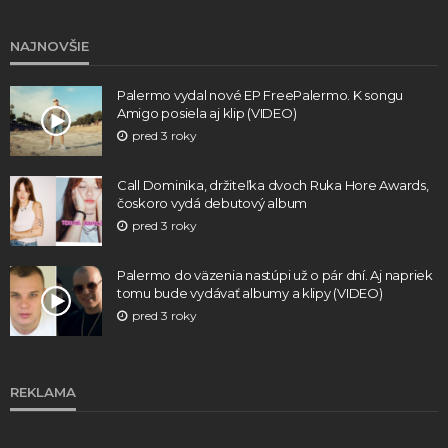
NAJNOVŠIE
Palermo vydal nové EP FreePalermo. K songu
Amigo posiela aj klip (VIDEO)
pred 3 roky
Call Dominika, držiteľka dvoch Ruka Hore Awards,
čoskoro vydá debutový album
pred 3 roky
Palermo do väzenia nastúpi už o pár dní. Aj napriek
tomu bude vydávať albumy a klipy (VIDEO)
pred 3 roky
REKLAMA