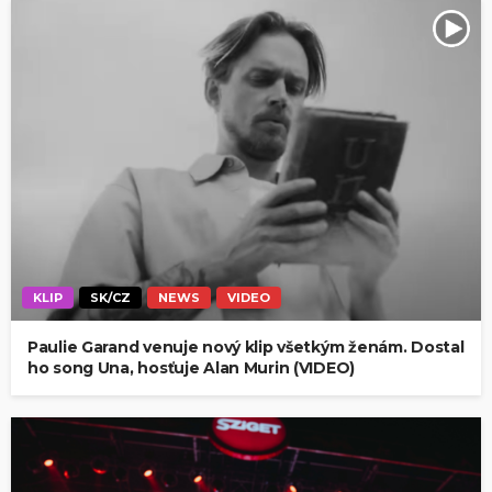
KLIP
SK/CZ
NEWS
VIDEO
Paulie Garand venuje nový klip všetkým ženám. Dostal
ho song Una, hosťuje Alan Murin (VIDEO)