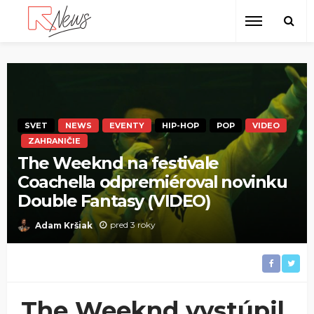
SVET
NEWS
EVENTY
HIP-HOP
POP
VIDEO
ZAHRANIČIE
The Weeknd na festivale
Coachella odpremiéroval novinku
Double Fantasy (VIDEO)
pred 3 roky
Adam Kršiak
The Weeknd vystúpil