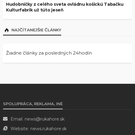
Hudobníčky z celého sveta ovládnu košickú Tabačku
Kulturfabrik už túto jeseň
NAJČÍTANEJŠIE ČLÁNKY
Žiadne články za posledných 24hodín
SPOLUPRÁCA, REKLAMA, INÉ
Email:
news@rukahore.sk
Website:
news.rukahore.sk