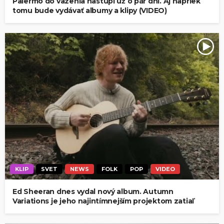
Palermo do väzenia nastúpi už o pár dní. Aj napriek
tomu bude vydávať albumy a klipy (VIDEO)
KLIP
SVET
NEWS
FOLK
POP
VIDEO
Ed Sheeran dnes vydal nový album. Autumn
Variations je jeho najintímnejším projektom zatiaľ