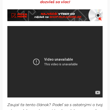
dozvieš sa viac!
Zaujal ťa tento článok? Podeľ sa s ostatnými o tvoj