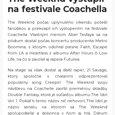
na festivale Coachella
The Weeknd počas uplynulého víkendu potešil
fanúšikov a prekvapil ich vystúpením na festivale
Coachella. Vlastným menom Abel Tesfaye sa na
pódium dostal počas koncertu producenta Metro
Boomina, s ktorým odohral piesne Faith, Escape
from LA a Heartless z albumu After Hours či Low
Life, na čo si zavolal aj rapera Futurea.
Na stage sa však dostal aj ďalší raper, 21 Savage,
ktorý spoločne s chalanmi odprezentoval
populárny song Creepin‘. The Weeknd svoju
návštevu na Coachelle zavŕšil premiérou skladby
Double Fantasy, ktorá je súčasťou albumu The Idol
Vol. 1. Pokiaľ ti tento názov nič nehovorí, The Idol je
názov seriálu, na ktorom sa The Weeknd
spolupodieľal a dokonca v ňom aj hrá. Dátum