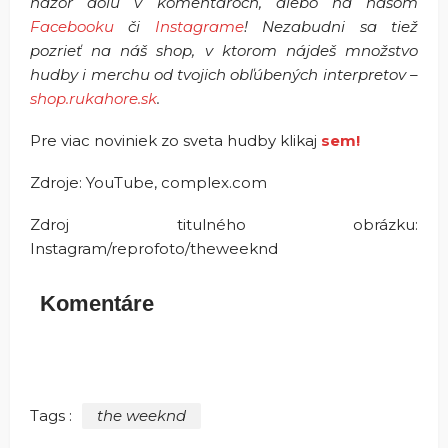
názor dolu v komentároch, alebo na našom
Facebooku
či
Instagrame
! Nezabudni sa tiež
pozrieť na náš shop, v ktorom nájdeš množstvo
hudby i merchu od tvojich obľúbených interpretov –
shop.rukahore.sk
.
Pre viac noviniek zo sveta hudby klikaj
sem!
Zdroje: YouTube, complex.com
Zdroj titulného obrázku:
Instagram/reprofoto/theweeknd
Komentáre
Tags :
the weeknd