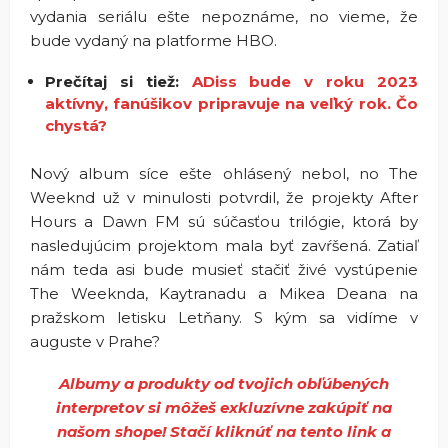
vydania seriálu ešte nepoznáme, no vieme, že
bude vydaný na platforme HBO.
Prečítaj si tiež:
ADiss bude v roku 2023
aktívny, fanúšikov pripravuje na veľký rok. Čo
chystá?
Nový album síce ešte ohlásený nebol, no The
Weeknd už v minulosti potvrdil, že projekty After
Hours a Dawn FM sú súčasťou trilógie, ktorá by
nasledujúcim projektom mala byť zavŕšená. Zatiaľ
nám teda asi bude musieť stačiť živé vystúpenie
The Weeknda, Kaytranadu a Mikea Deana na
pražskom letisku Letňany. S kým sa vidíme v
auguste v Prahe?
Albumy a produkty od tvojich obľúbených
interpretov si môžeš exkluzívne zakúpiť na
našom shope! Stačí kliknúť na tento link a