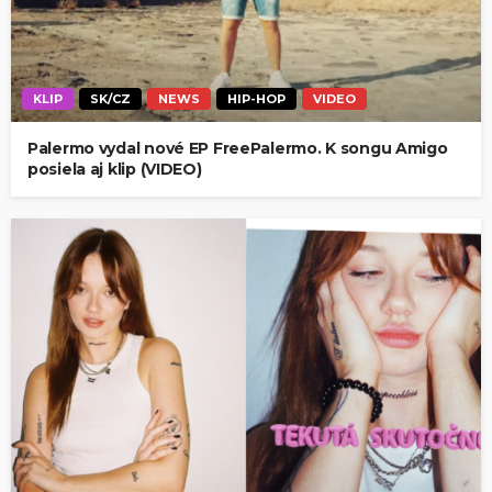
KLIP
SK/CZ
NEWS
HIP-HOP
VIDEO
Palermo vydal nové EP FreePalermo. K songu Amigo
posiela aj klip (VIDEO)