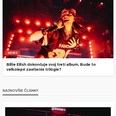
NEWS
Billie Eilish dokončuje svoj tretí album. Bude to
veľkolepé zavŕšenie trilógie?
NAJNOVŠIE ČLÁNKY