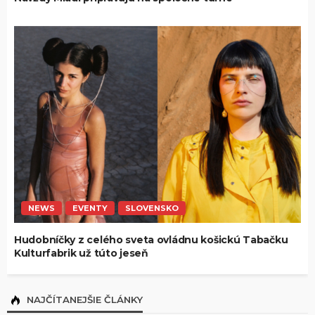
NEWS
EVENTY
SLOVENSKO
Hudobníčky z celého sveta ovládnu košickú Tabačku
Kulturfabrik už túto jeseň
NAJČÍTANEJŠIE ČLÁNKY