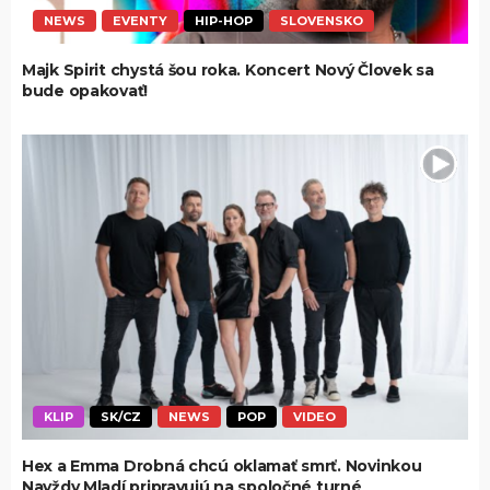
NEWS
EVENTY
HIP-HOP
SLOVENSKO
Majk Spirit chystá šou roka. Koncert Nový Človek sa
bude opakovať!
KLIP
SK/CZ
NEWS
POP
VIDEO
Hex a Emma Drobná chcú oklamať smrť. Novinkou
Navždy Mladí pripravujú na spoločné turné