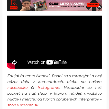
Zaujal ťa tento článok? Podeľ sa s ostatnými o tvoj
názor dolu v komentároch, alebo na našom
Facebooku
či
Instagrame
! Nezabudni sa tiež
pozrieť na náš shop, v ktorom nájdeš množstvo
hudby i merchu od tvojich obľúbených interpretov –
shop.rukahore.sk
.