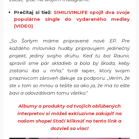
Prečítaj si tiež:
SIMILIVINLIFE spojil dva svoje
populárne single do vydareného medley
(VIDEO)
„
So Šortym máme pripravené nové EP. Pre
každého milovníka hudby pripravujem jedinečný
projekt, jediný svojho druhu. Keď tu bol Raunii,
spravili sme pár skladieb a bola by škoda, keby
zostanú iba u mňa,
“ tvrdí raper, ktorý svojim
priaznivcom zároveň ďakuje za podporu:
„
Verím, že
ste v tom so mnou a tešíte sa ako ja, že ma to ešte
baví a odovzdávam tomu všetko.
“
Albumy a produkty od tvojich obľúbených
interpretov si môžeš exkluzívne zakúpiť na
našom shope! Stačí kliknúť na tento link a
dozvieš sa viac!