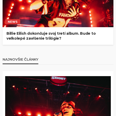
NEWS
Billie Eilish dokončuje svoj tretí album. Bude to
veľkolepé zavŕšenie trilógie?
NAJNOVŠIE ČLÁNKY