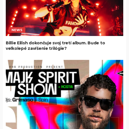
NEWS
Billie Eilish dokončuje svoj tretí album. Bude to
veľkolepé zavŕšenie trilógie?