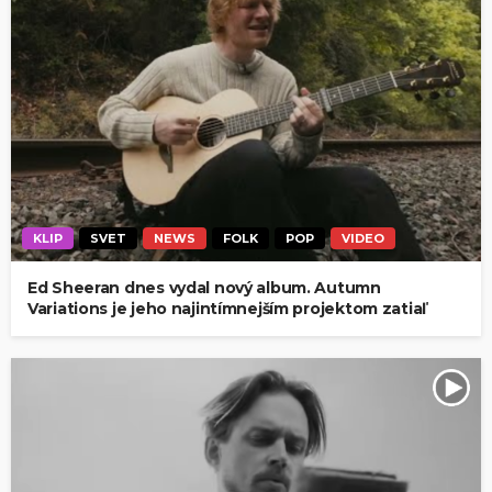
KLIP
SVET
NEWS
FOLK
POP
VIDEO
Ed Sheeran dnes vydal nový album. Autumn
Variations je jeho najintímnejším projektom zatiaľ