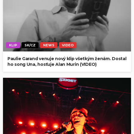
KLIP
SK/CZ
NEWS
VIDEO
Paulie Garand venuje nový klip všetkým ženám. Dostal
ho song Una, hosťuje Alan Murin (VIDEO)