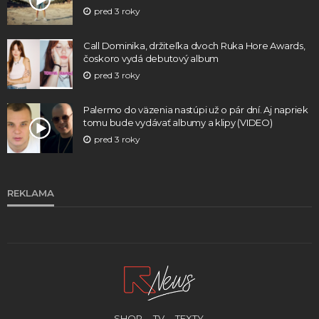
pred 3 roky
Call Dominika, držiteľka dvoch Ruka Hore Awards,
čoskoro vydá debutový album
pred 3 roky
Palermo do väzenia nastúpi už o pár dní. Aj napriek
tomu bude vydávať albumy a klipy (VIDEO)
pred 3 roky
REKLAMA
SHOP.
TV.
TEXTY.