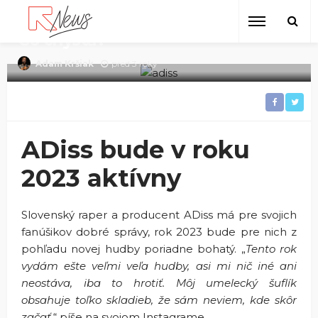
ADiss bude v roku 2023 aktívny,
fanúšikov pripravuje na veľký rok.
Čo chystá?
pred 3 roky
Adam Kršiak
ADiss bude v roku
2023 aktívny
Slovenský raper a producent ADiss má pre svojich
fanúšikov dobré správy, rok 2023 bude pre nich z
pohľadu novej hudby poriadne bohatý.
„
Tento rok
vydám ešte veľmi veľa hudby, asi mi nič iné ani
neostáva, iba to hrotiť. Môj umelecký šuflík
obsahuje toľko skladieb, že sám neviem, kde skôr
začať,
“
píše na svojom Instagrame.