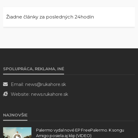
Žiadne články za posledných 24hodín
SPOLUPRÁCA, REKLAMA, INÉ
Email:
news@rukahore.sk
Website:
news.rukahore.sk
NAJNOVŠIE
Palermo vydal nové EP FreePalermo. K songu
Amigo posiela aj klip (VIDEO)