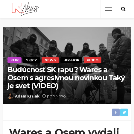
KLIP
SK/CZ
NEWS
HIP-HOP
VIDEO
Budúcnosť SK rapu? Wares a
Osem s agresívnou novinkou Taký
je svet (VIDEO)
pred 3 roky
Adam Kršiak
Wares a Osem vydali