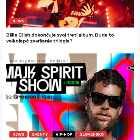
NEWS
Billie Eilish dokončuje svoj tretí album. Bude to
veľkolepé zavŕšenie trilógie?
NEWS
EVENTY
HIP-HOP
SLOVENSKO