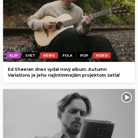
KLIP
SVET
NEWS
FOLK
POP
VIDEO
Ed Sheeran dnes vydal nový album. Autumn
Variations je jeho najintímnejším projektom zatiaľ