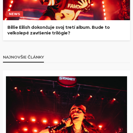
NEWS
Billie Eilish dokončuje svoj tretí album. Bude to
veľkolepé zavŕšenie trilógie?
NAJNOVŠIE ČLÁNKY