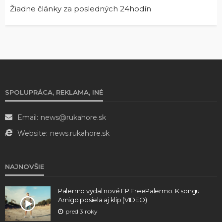
Žiadne články za posledných 24hodín
SPOLUPRÁCA, REKLAMA, INÉ
Email:
news@rukahore.sk
Website:
news.rukahore.sk
NAJNOVŠIE
Palermo vydal nové EP FreePalermo. K songu
Amigo posiela aj klip (VIDEO)
pred 3 roky