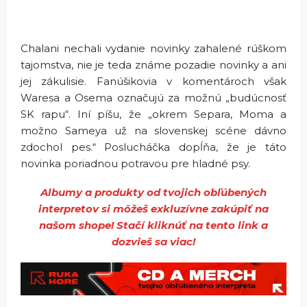
Chalani nechali vydanie novinky zahalené rúškom
tajomstva, nie je teda známe pozadie novinky a ani
jej zákulisie. Fanúšikovia v komentároch však
Waresa a Osema označujú za možnú
„budúcnosť
SK rapu“. Iní píšu, že „okrem Separa, Moma a
možno Sameya už na slovenskej scéne dávno
zdochol pes.“ Poslucháčka dopĺňa, že je táto
novinka poriadnou potravou pre hladné psy.
Albumy a produkty od tvojich obľúbených
interpretov si môžeš exkluzívne zakúpiť na
našom shope! Stačí kliknúť na tento link a
dozvieš sa viac!