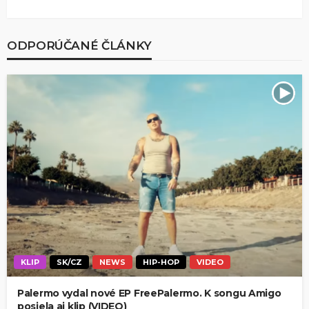
ODPORÚČANÉ ČLÁNKY
KLIP
SK/CZ
NEWS
HIP-HOP
VIDEO
Palermo vydal nové EP FreePalermo. K songu Amigo
posiela aj klip (VIDEO)