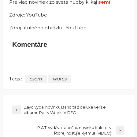
Pre viac noviniek zo sveta hudby klikaj
sem!
Zdroje: YouTube
Zdroj titulného obrázku: YouTube
Komentáre
Tags :
osem
wares
Zayo vydal novinku Bandita z deluxe verzie
albumu Party Week (VIDEO)
P.A.T. vydáva tanečnú novinku Kaloro, v
ktorej hosťuje Rytmus (VIDEO)