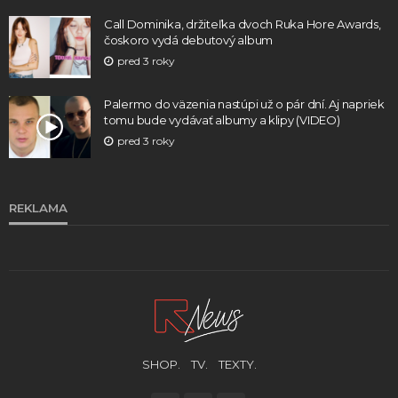
Call Dominika, držiteľka dvoch Ruka Hore Awards,
čoskoro vydá debutový album
pred 3 roky
Palermo do väzenia nastúpi už o pár dní. Aj napriek
tomu bude vydávať albumy a klipy (VIDEO)
pred 3 roky
REKLAMA
SHOP.
TV.
TEXTY.