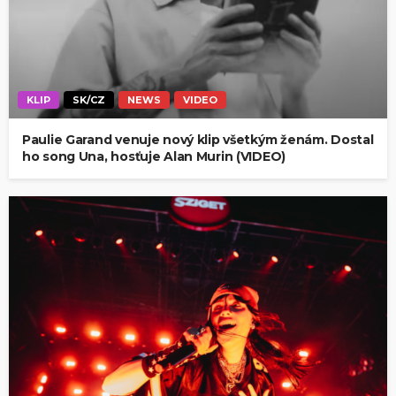
KLIP
SK/CZ
NEWS
VIDEO
Paulie Garand venuje nový klip všetkým ženám. Dostal
ho song Una, hosťuje Alan Murin (VIDEO)