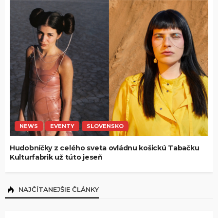
NEWS
EVENTY
SLOVENSKO
Hudobníčky z celého sveta ovládnu košickú Tabačku
Kulturfabrik už túto jeseň
NAJČÍTANEJŠIE ČLÁNKY