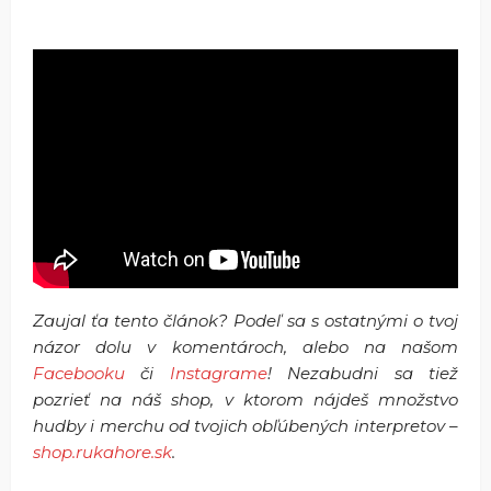
Zaujal ťa tento článok? Podeľ sa s ostatnými o tvoj
názor dolu v komentároch, alebo na našom
Facebooku
či
Instagrame
! Nezabudni sa tiež
pozrieť na náš shop, v ktorom nájdeš množstvo
hudby i merchu od tvojich obľúbených interpretov –
shop.rukahore.sk
.