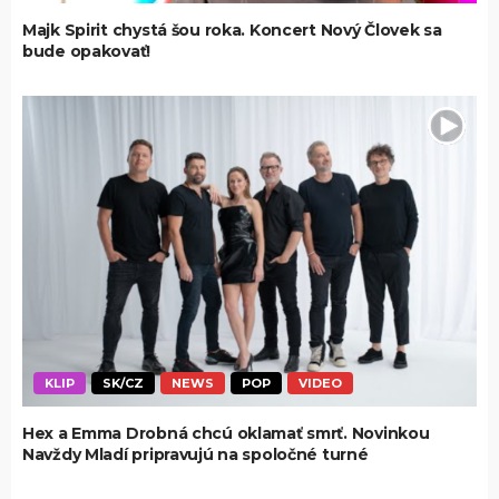
Majk Spirit chystá šou roka. Koncert Nový Človek sa
bude opakovať!
KLIP
SK/CZ
NEWS
POP
VIDEO
Hex a Emma Drobná chcú oklamať smrť. Novinkou
Navždy Mladí pripravujú na spoločné turné