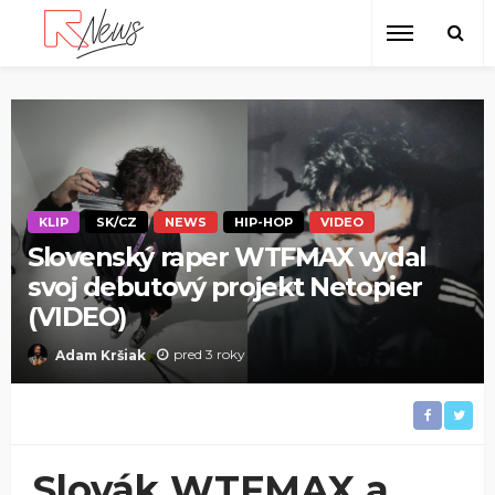
KLIP
SK/CZ
NEWS
HIP-HOP
VIDEO
Slovenský raper WTFMAX vydal
svoj debutový projekt Netopier
(VIDEO)
pred 3 roky
Adam Kršiak
Slovák WTFMAX a