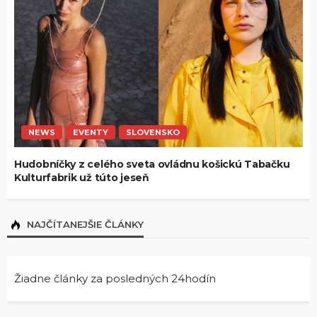
NEWS
EVENTY
SLOVENSKO
Hudobníčky z celého sveta ovládnu košickú Tabačku
Kulturfabrik už túto jeseň
NAJČÍTANEJŠIE ČLÁNKY
Žiadne články za posledných 24hodín