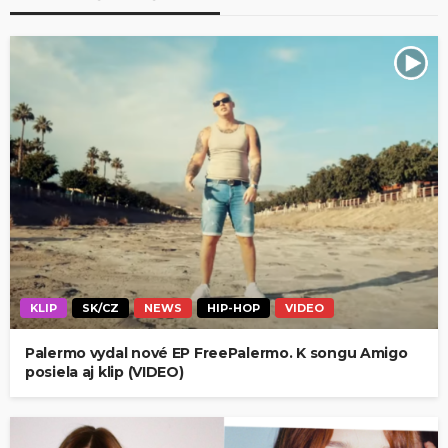
KLIP
SK/CZ
NEWS
HIP-HOP
VIDEO
Palermo vydal nové EP FreePalermo. K songu Amigo
posiela aj klip (VIDEO)