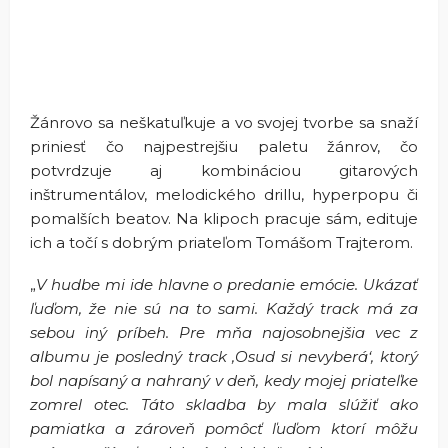
Žánrovo sa neškatuľkuje a vo svojej tvorbe sa snaží
priniesť čo najpestrejšiu paletu žánrov, čo
potvrdzuje aj kombináciou gitarových
inštrumentálov, melodického drillu, hyperpopu či
pomalších beatov. Na klipoch pracuje sám, edituje
ich a točí s dobrým priateľom Tomášom Trajterom.
„
V hudbe mi ide hlavne o predanie emócie. Ukázať
ľuďom, že nie sú na to sami. Každý track má za
sebou iný príbeh. Pre mňa najosobnejšia vec z
albumu je posledný track ‚Osud si nevyberá‘, ktorý
bol napísaný a nahraný v deň, kedy mojej priateľke
zomrel otec. Táto skladba by mala slúžiť ako
pamiatka a zároveň pomôcť ľuďom ktorí môžu