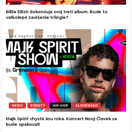
Billie Eilish dokončuje svoj tretí album. Bude to
veľkolepé zavŕšenie trilógie?
NEWS
EVENTY
HIP-HOP
SLOVENSKO
Majk Spirit chystá šou roka. Koncert Nový Človek sa
bude opakovať!