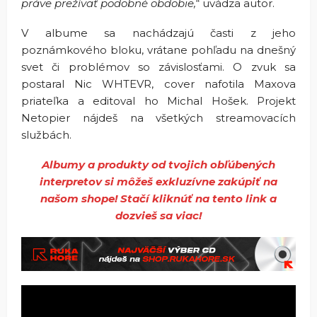
práve prežívať podobné obdobie,
“ uvádza autor.
V albume sa nachádzajú časti z jeho
poznámkového bloku, vrátane pohľadu na dnešný
svet či problémov so závislosťami. O zvuk sa
postaral Nic WHTEVR, cover nafotila Maxova
priateľka a editoval ho Michal Hošek. Projekt
Netopier nájdeš na všetkých streamovacích
službách.
Albumy a produkty od tvojich obľúbených
interpretov si môžeš exkluzívne zakúpiť na
našom shope! Stačí kliknúť na tento link a
dozvieš sa viac!