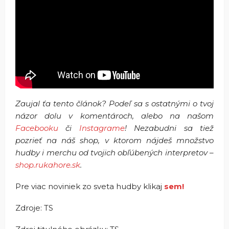
Zaujal ťa tento článok? Podeľ sa s ostatnými o tvoj
názor dolu v komentároch, alebo na našom
Facebooku
či
Instagrame
! Nezabudni sa tiež
pozrieť na náš shop, v ktorom nájdeš množstvo
hudby i merchu od tvojich obľúbených interpretov –
shop.rukahore.sk
.
Pre viac noviniek zo sveta hudby klikaj
sem!
Zdroje: TS