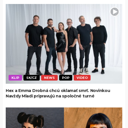
KLIP
SK/CZ
NEWS
POP
VIDEO
Hex a Emma Drobná chcú oklamať smrť. Novinkou
Navždy Mladí pripravujú na spoločné turné