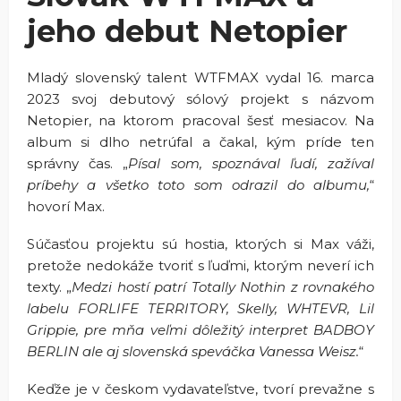
jeho debut Netopier
Mladý slovenský talent WTFMAX vydal 16. marca
2023 svoj debutový sólový projekt s názvom
Netopier, na ktorom pracoval šesť mesiacov. Na
album si dlho netrúfal a čakal, kým príde ten
správny čas.
„
Písal som, spoznával ľudí, zažíval
príbehy a všetko toto som odrazil do albumu,
“
hovorí Max.
Súčasťou projektu sú hostia, ktorých si Max váži,
pretože nedokáže tvoriť s ľuďmi, ktorým neverí ich
texty.
„
Medzi hostí patrí
Totally Nothin z rovnakého
labelu FORLIFE TERRITORY, Skelly, WHTEVR, Lil
Grippie, pre mňa veľmi dôležitý interpret BADBOY
BERLIN ale aj slovenská speváčka Vanessa Weisz.
“
Keďže je v českom vydavateľstve, tvorí prevažne s