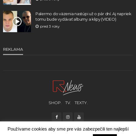
Palermo do väzenia nastúpi už o pár dní. Aj napriek
tomu bude vydávať albumy a klipy (VIDEO)
pred 3 roky
REKLAMA
SHOP.
TV.
TEXTY.
Používame cookies aby sme pre vás zabezpečili ten najlepší