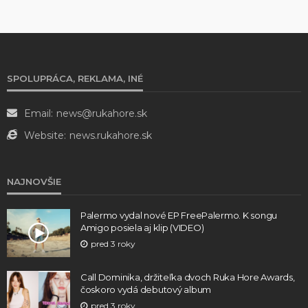
SPOLUPRÁCA, REKLAMA, INÉ
Email:
news@rukahore.sk
Website:
news.rukahore.sk
NAJNOVŠIE
Palermo vydal nové EP FreePalermo. K songu
Amigo posiela aj klip (VIDEO)
pred 3 roky
Call Dominika, držiteľka dvoch Ruka Hore Awards,
čoskoro vydá debutový album
pred 3 roky