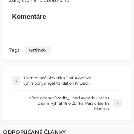
Zdroj titulného obrázku: TS
Komentáre
Tags :
wtfmax
Talentovaná Slovenka TIMEA vydáva
výnimočný singel Validation (VIDEO)
Víťazi ocenení Radio_Head Awards 2022 sú
známi. Vyhral Miro Žbirka, Para či Berlin
Manson
ODPORÚČANÉ ČLÁNKY