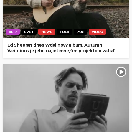
KLIP
SVET
NEWS
FOLK
POP
VIDEO
Ed Sheeran dnes vydal nový album. Autumn
Variations je jeho najintímnejším projektom zatiaľ