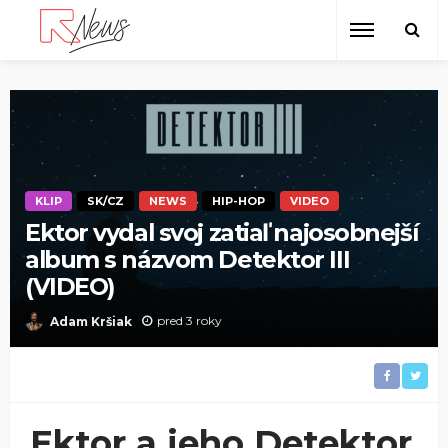
KLIP
SK/CZ
NEWS
HIP-HOP
VIDEO
Ektor vydal svoj zatiaľ najosobnejší
album s názvom Detektor III
(VIDEO)
pred 3 roky
Adam Kršiak
Ektor a jeho Detektor