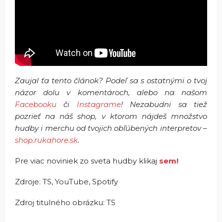
Zaujal ťa tento článok? Podeľ sa s ostatnými o tvoj
názor dolu v komentároch, alebo na našom
Facebooku
či
Instagrame
! Nezabudni sa tiež
pozrieť na náš shop, v ktorom nájdeš množstvo
hudby i merchu od tvojich obľúbených interpretov –
shop.rukahore.sk
.
Pre viac noviniek zo sveta hudby klikaj
sem!
Zdroje: TS, YouTube, Spotify
Zdroj titulného obrázku: TS