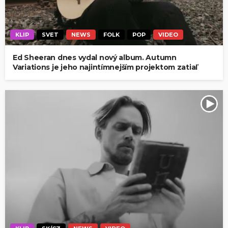
KLIP
SVET
NEWS
FOLK
POP
VIDEO
Ed Sheeran dnes vydal nový album. Autumn
Variations je jeho najintímnejším projektom zatiaľ