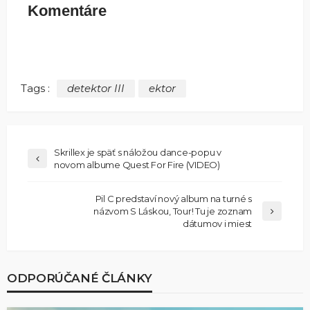
Komentáre
Tags :
detektor III
ektor
Skrillex je späť s náložou dance-popu v
novom albume Quest For Fire (VIDEO)
Pil C predstaví nový album na turné s
názvom S Láskou, Tour! Tu je zoznam
dátumov i miest
ODPORÚČANÉ ČLÁNKY