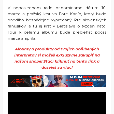
V neposlednom rade pripomíname dátum 10.
marec a pražský krst vo Fore Karlín, ktorý bude
onedlho beznádejne vypredaný. Pre slovenských
fanúšikov je tu aj krst v Bratislave o týždeň nato.
Tour k celému albumu bude prebiehať počas
marca a apríla.
Albumy a produkty od tvojich obľúbených
interpretov si môžeš exkluzívne zakúpiť na
našom shope! Stačí kliknúť na tento link a
dozvieš sa viac!