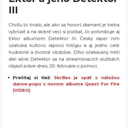
III
Chvíľu to trvalo, ale ako sa hovorí, diamant je treba
vybrúsiť a na dobré veci si počkať, čo potvrdzuje aj
Ektor albumom Detektor III. Český raper ním
uzatvára kultovú rapovú trilógiu a aj jedno celé
hudobné a životné obdobie. Dlho očakávaný tretí
diel série Detektor sa na streamovacích službách
objavil práve dnes, 20. februára o polnoci.
Prečítaj si tiež:
Skrillex je späť s náložou
dance-popu v novom albume Quest For Fire
(VIDEO)