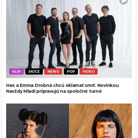
KLIP
SK/CZ
NEWS
POP
VIDEO
Hex a Emma Drobná chcú oklamať smrť. Novinkou
Navždy Mladí pripravujú na spoločné turné