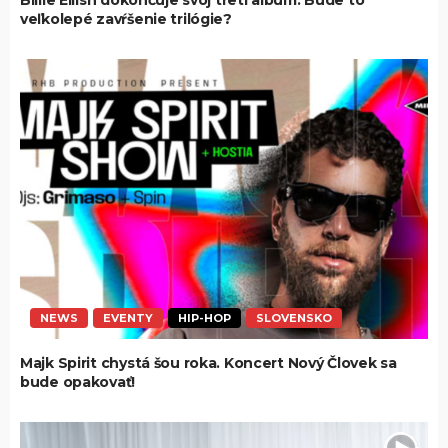
Billie Eilish dokončuje svoj tretí album. Bude to
veľkolepé zavŕšenie trilógie?
NEWS
EVENTY
HIP-HOP
SLOVENSKO
Majk Spirit chystá šou roka. Koncert Nový Človek sa
bude opakovať!