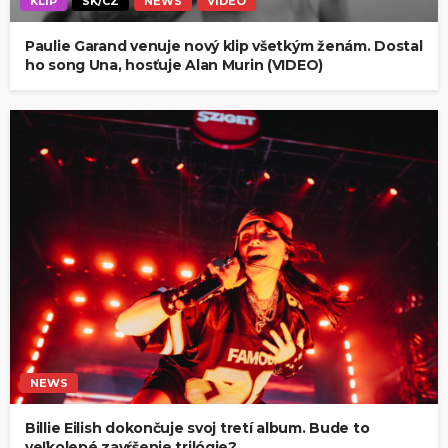
KLIP
SK/CZ
NEWS
VIDEO
Paulie Garand venuje nový klip všetkým ženám. Dostal
ho song Una, hosťuje Alan Murin (VIDEO)
NEWS
Billie Eilish dokončuje svoj tretí album. Bude to
veľkolepé zavŕšenie trilógie?