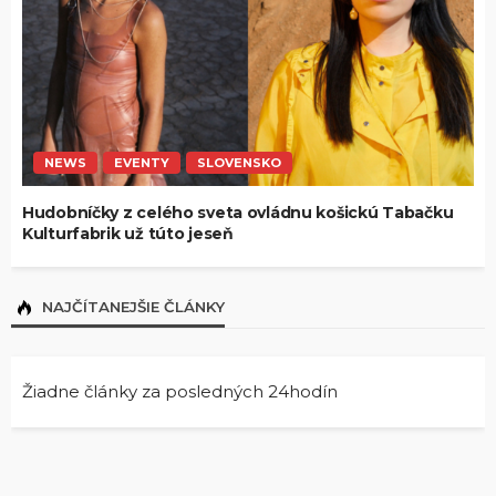
NEWS
EVENTY
SLOVENSKO
Hudobníčky z celého sveta ovládnu košickú Tabačku
Kulturfabrik už túto jeseň
NAJČÍTANEJŠIE ČLÁNKY
Žiadne články za posledných 24hodín