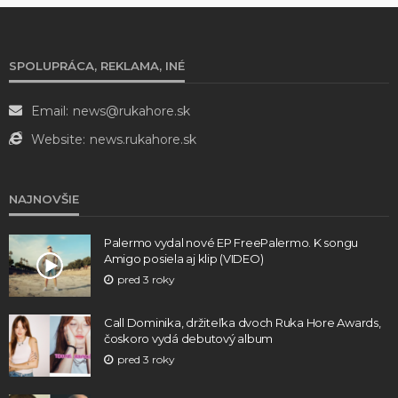
SPOLUPRÁCA, REKLAMA, INÉ
Email:
news@rukahore.sk
Website:
news.rukahore.sk
NAJNOVŠIE
Palermo vydal nové EP FreePalermo. K songu
Amigo posiela aj klip (VIDEO)
pred 3 roky
Call Dominika, držiteľka dvoch Ruka Hore Awards,
čoskoro vydá debutový album
pred 3 roky