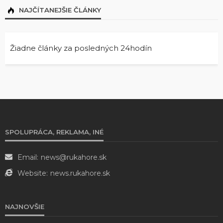
NAJČÍTANEJŠIE ČLÁNKY
Žiadne články za posledných 24hodín
SPOLUPRÁCA, REKLAMA, INÉ
Email:
news@rukahore.sk
Website:
news.rukahore.sk
NAJNOVŠIE