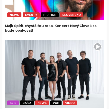
NEWS
EVENTY
HIP-HOP
SLOVENSKO
Majk Spirit chystá šou roka. Koncert Nový Človek sa
bude opakovať!
KLIP
SK/CZ
NEWS
POP
VIDEO