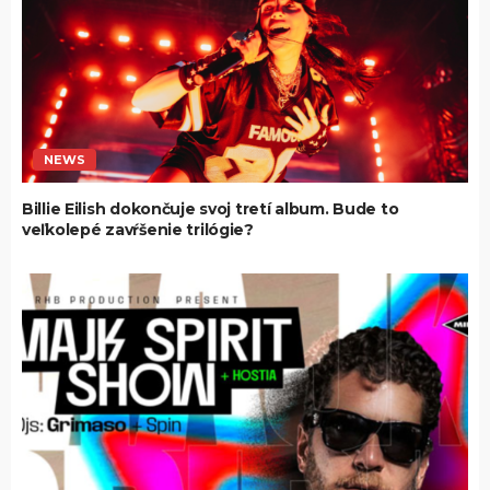
NEWS
Billie Eilish dokončuje svoj tretí album. Bude to
veľkolepé zavŕšenie trilógie?