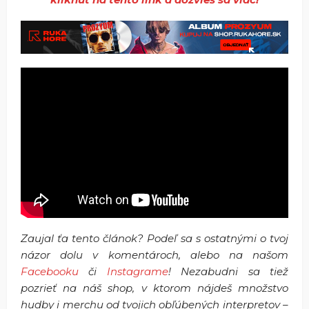
Zaujal ťa tento článok? Podeľ sa s ostatnými o tvoj
názor dolu v komentároch, alebo na našom
Facebooku
či
Instagrame
! Nezabudni sa tiež
pozrieť na náš shop, v ktorom nájdeš množstvo
hudby i merchu od tvojich obľúbených interpretov –