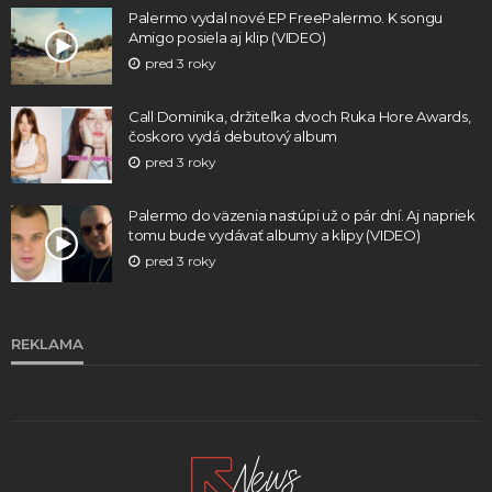
Palermo vydal nové EP FreePalermo. K songu
Amigo posiela aj klip (VIDEO)
pred 3 roky
Call Dominika, držiteľka dvoch Ruka Hore Awards,
čoskoro vydá debutový album
pred 3 roky
Palermo do väzenia nastúpi už o pár dní. Aj napriek
tomu bude vydávať albumy a klipy (VIDEO)
pred 3 roky
REKLAMA