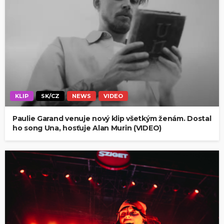
KLIP
SK/CZ
NEWS
VIDEO
Paulie Garand venuje nový klip všetkým ženám. Dostal
ho song Una, hosťuje Alan Murin (VIDEO)