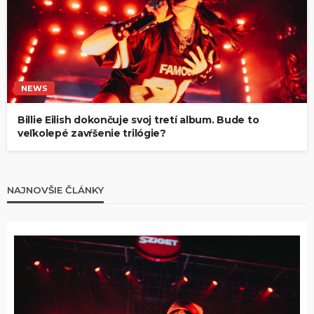
NEWS
Billie Eilish dokončuje svoj tretí album. Bude to
veľkolepé zavŕšenie trilógie?
NAJNOVŠIE ČLÁNKY