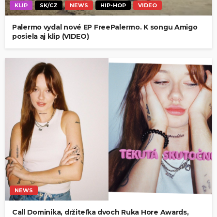
KLIP
SK/CZ
NEWS
HIP-HOP
VIDEO
Palermo vydal nové EP FreePalermo. K songu Amigo
posiela aj klip (VIDEO)
NEWS
Call Dominika, držiteľka dvoch Ruka Hore Awards,