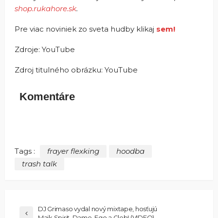
shop.rukahore.sk
.
Pre viac noviniek zo sveta hudby klikaj
sem!
Zdroje: YouTube
Zdroj titulného obrázku: YouTube
Komentáre
Tags :
frayer flexking
hoodba
trash talk
DJ Grimaso vydal nový mixtape, hosťujú
Majk Spirit, Dame, Ego a Gleb! (VIDEO)