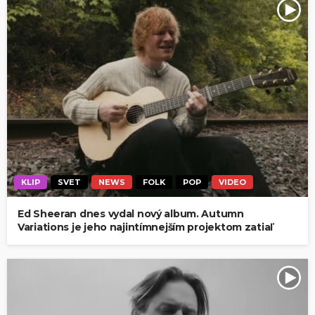
KLIP
SVET
NEWS
FOLK
POP
VIDEO
Ed Sheeran dnes vydal nový album. Autumn
Variations je jeho najintímnejším projektom zatiaľ