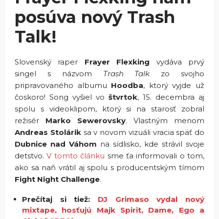
posúva nový Trash
Talk!
Slovenský raper
Frayer Flexking
vydáva prvý
singel s názvom
Trash Talk
zo svojho
pripravovaného albumu
Hoodba
, ktorý vyjde už
čoskoro! Song vyšiel vo
štvrtok
, 15. decembra aj
spolu s videoklipom, ktorý si na starosť zobral
režisér
Marko Sewerovsky
. Vlastným menom
Andreas Stolárik
sa v novom vizuáli vracia späť do
Dubnice nad Váhom
na sídlisko, kde strávil svoje
detstvo.
V tomto článku
sme ťa informovali o tom,
ako sa naň vrátil aj spolu s producentským tímom
Fight Night Challenge
.
Prečítaj si tiež:
DJ Grimaso vydal nový
mixtape, hosťujú Majk Spirit, Dame, Ego a