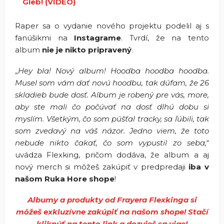
Gleb! (VIDEO)
Raper sa o vydanie nového projektu podelil aj s
fanúšikmi na
Instagrame
. Tvrdí, že na tento
album
nie je nikto pripravený
.
„
Hey bla! Nový album! Hoodba hoodba hoodba.
Musel som vám dať novú hoodbu, tak dúfam, že 26
skladieb bude dosť. Album je robený pre vás, more,
aby ste mali čo počúvať na dosť dlhú dobu si
myslím. Všetkým, čo som púšťal tracky, sa ľúbili, tak
som zvedavý na váš názor. Jedno viem, že toto
nebude nikto čakať, čo som vypustil zo seba,
“
uvádza Flexking, pričom dodáva, že album a aj
nový merch si môžeš zakúpiť v predpredaji
iba v
našom Ruka Hore shope
!
Albumy a produkty od Frayera Flexkinga si
môžeš exkluzívne zakúpiť na našom shope! Stačí
kliknúť na tento link a dozvieš sa viac!