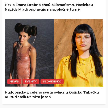
Hex a Emma Drobná chcú oklamať smrť. Novinkou
Navždy Mladí pripravujú na spoločné turné
NEWS
EVENTY
SLOVENSKO
Hudobníčky z celého sveta ovládnu košickú Tabačku
Kulturfabrik už túto jeseň