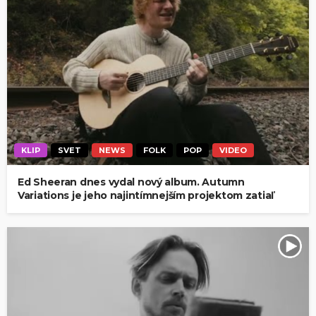
KLIP
SVET
NEWS
FOLK
POP
VIDEO
Ed Sheeran dnes vydal nový album. Autumn
Variations je jeho najintímnejším projektom zatiaľ