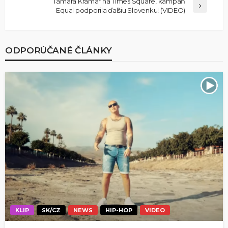
Tamara Kramar na Times Square, kampaň
Equal podporila ďalšiu Slovenku! (VIDEO)
ODPORÚČANÉ ČLÁNKY
KLIP
SK/CZ
NEWS
HIP-HOP
VIDEO