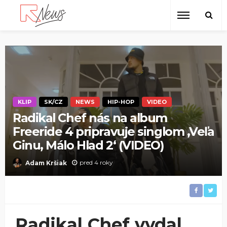
KLIP
SK/CZ
NEWS
HIP-HOP
VIDEO
Radikal Chef nás na album
Freeride 4 pripravuje singlom ‚Veľa
Ginu, Málo Hlad 2‘ (VIDEO)
pred 4 roky
Adam Kršiak
Radikal Chef vydal