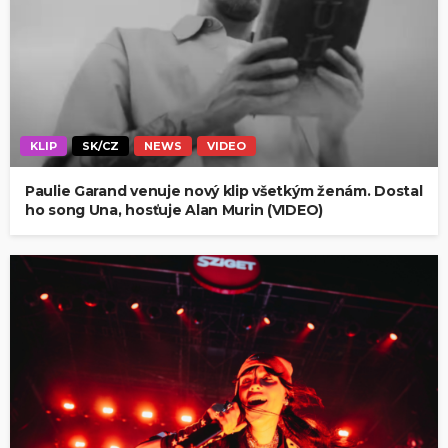
KLIP
SK/CZ
NEWS
VIDEO
Paulie Garand venuje nový klip všetkým ženám. Dostal
ho song Una, hosťuje Alan Murin (VIDEO)