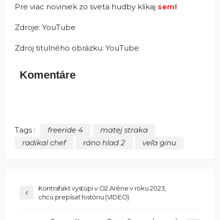
Pre viac noviniek zo sveta hudby klikaj
sem!
Zdroje: YouTube
Zdroj titulného obrázku: YouTube
Komentáre
Tags :
freeride 4
matej straka
radikal chef
ráno hlad 2
veľa ginu
Kontrafakt vystúpi v O2 Aréne v roku 2023,
chcú prepísať históriu (VIDEO)