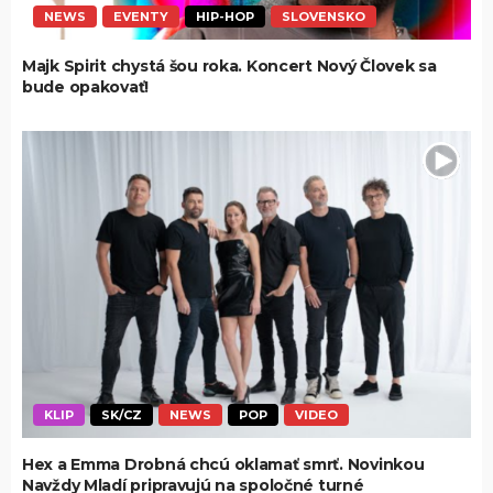
NEWS
EVENTY
HIP-HOP
SLOVENSKO
Majk Spirit chystá šou roka. Koncert Nový Človek sa
bude opakovať!
KLIP
SK/CZ
NEWS
POP
VIDEO
Hex a Emma Drobná chcú oklamať smrť. Novinkou
Navždy Mladí pripravujú na spoločné turné