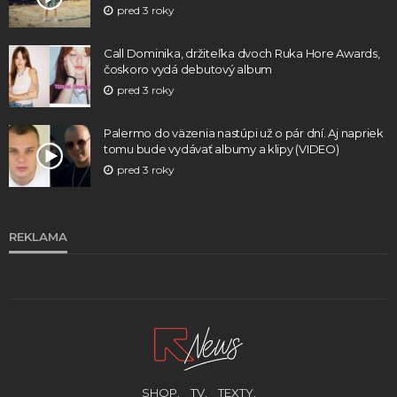
pred 3 roky
Call Dominika, držiteľka dvoch Ruka Hore Awards,
čoskoro vydá debutový album
pred 3 roky
Palermo do väzenia nastúpi už o pár dní. Aj napriek
tomu bude vydávať albumy a klipy (VIDEO)
pred 3 roky
REKLAMA
SHOP.
TV.
TEXTY.