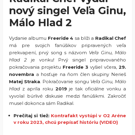
nový singel Veľa Ginu,
Málo Hlad 2
Vydanie albumu
Freeride 4
sa blíži a
Radikal Chef
má pre svojich fanúšikov pripravených veľa
prekvapení, prvý song s názvom
Veľa Ginu, Málo
Hlad 2
je vonku! Prvý singel pripravovaného
pokračovania projektu
Freeride 3
vyšiel včera,
29.
novembra
a hosťuje na ňom člen skupiny Nerieš
Matej Straka
. Pokračovanie songu
Veľa Ginu, Málo
Hlad
z apríla roku
2019
je tak oficiálne vonku a
vyvolal búrlivé diskusie medzi fanúšikmi. Zakročiť
musel dokonca sám Radikal.
Prečítaj si tiež:
Kontrafakt vystúpi v O2 Aréne
v roku 2023, chcú prepísať históriu (VIDEO)