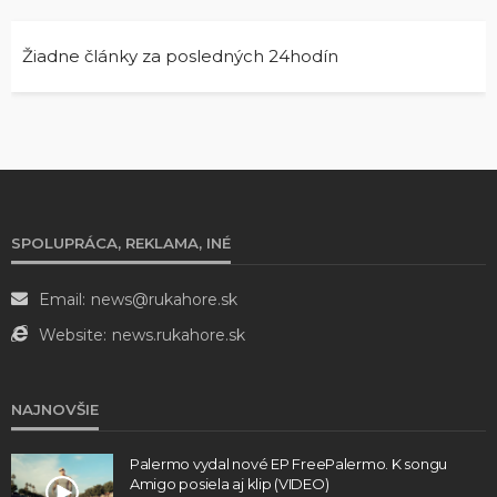
Žiadne články za posledných 24hodín
SPOLUPRÁCA, REKLAMA, INÉ
Email:
news@rukahore.sk
Website:
news.rukahore.sk
NAJNOVŠIE
Palermo vydal nové EP FreePalermo. K songu
Amigo posiela aj klip (VIDEO)