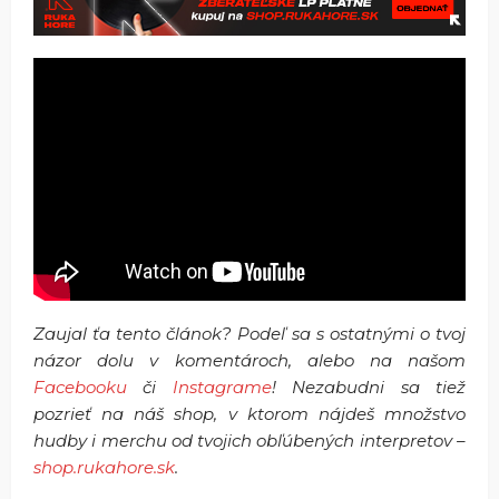
Zaujal ťa tento článok? Podeľ sa s ostatnými o tvoj
názor dolu v komentároch, alebo na našom
Facebooku
či
Instagrame
! Nezabudni sa tiež
pozrieť na náš shop, v ktorom nájdeš množstvo
hudby i merchu od tvojich obľúbených interpretov –
shop.rukahore.sk
.