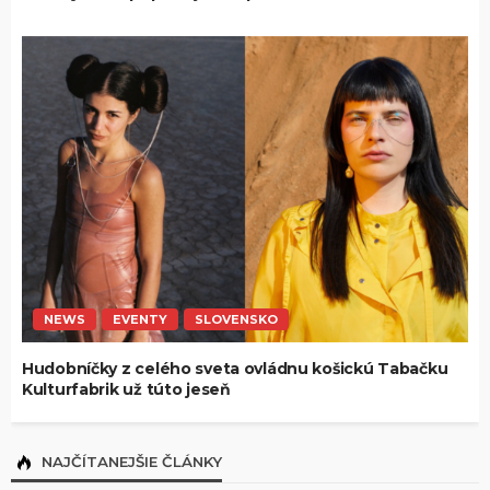
NEWS
EVENTY
SLOVENSKO
Hudobníčky z celého sveta ovládnu košickú Tabačku
Kulturfabrik už túto jeseň
NAJČÍTANEJŠIE ČLÁNKY