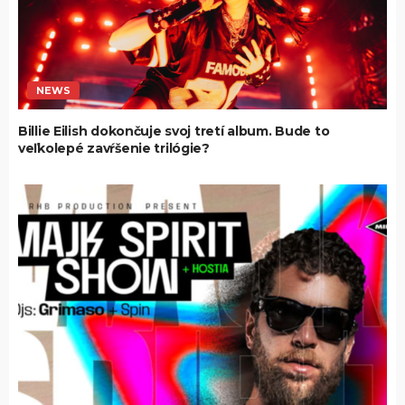
NEWS
Billie Eilish dokončuje svoj tretí album. Bude to
veľkolepé zavŕšenie trilógie?