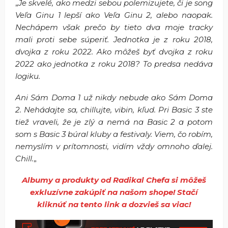
„
Je skvelé, ako medzi sebou polemizujete, či je song
Veľa Ginu 1 lepší ako Veľa Ginu 2, alebo naopak.
Nechápem však prečo by tieto dva moje tracky
mali proti sebe súperiť. Jednotka je z roku 2018,
dvojka z roku 2022. Ako môžeš byť dvojka z roku
2022 ako jednotka z roku 2018? To predsa nedáva
logiku.
Ani Sám Doma 1 už nikdy nebude ako Sám Doma
2. Nehádajte sa, chillujte, vibin, kľud. Pri Basic 3 ste
tiež vraveli, že je zlý a nemá na Basic 2 a potom
som s Basic 3 búral kluby a festivaly. Viem, čo robím,
nemyslím v prítomnosti, vidím vždy omnoho ďalej.
Chill.
„
Albumy a produkty od Radikal Chefa si môžeš
exkluzívne zakúpiť na našom shope! Stačí
kliknúť na tento link a dozvieš sa viac!