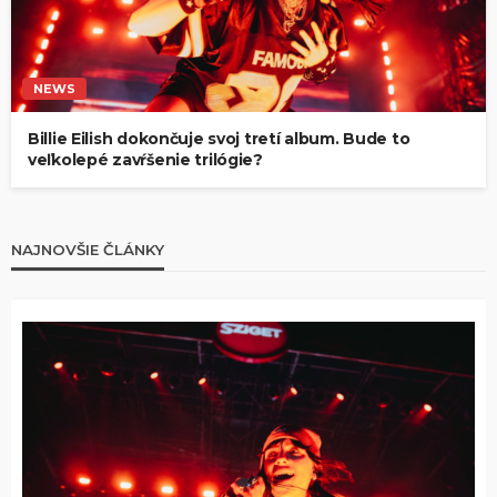
NEWS
Billie Eilish dokončuje svoj tretí album. Bude to
veľkolepé zavŕšenie trilógie?
NAJNOVŠIE ČLÁNKY