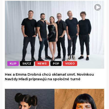
KLIP
SK/CZ
NEWS
POP
VIDEO
Hex a Emma Drobná chcú oklamať smrť. Novinkou
Navždy Mladí pripravujú na spoločné turné