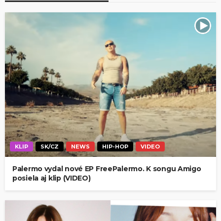
KLIP
SK/CZ
NEWS
HIP-HOP
VIDEO
Palermo vydal nové EP FreePalermo. K songu Amigo
posiela aj klip (VIDEO)