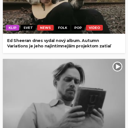
KLIP
SVET
NEWS
FOLK
POP
VIDEO
Ed Sheeran dnes vydal nový album. Autumn
Variations je jeho najintímnejším projektom zatiaľ