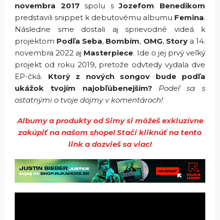
novembra 2017
spolu s
Jozefom Benedikom
predstavili snippet k debutovému albumu
Femina
.
Následne sme dostali aj sprievodné videá k
projektom
Podľa Seba
,
Bombím
,
OMG
,
Story
a 14.
novembra 2022 aj
Masterpiece
. Ide o jej prvý veľký
projekt od roku 2019, pretože odvtedy vydala dve
EP-čká.
Ktorý z nových songov bude podľa
ukážok tvojím najobľúbenejším?
Podeľ sa s
ostatnými o tvoje dojmy v komentároch!
Albumy a produkty od Simy si môžeš exkluzívne
zakúpiť na našom shope! Stačí kliknúť na tento
link a dozvieš sa viac!