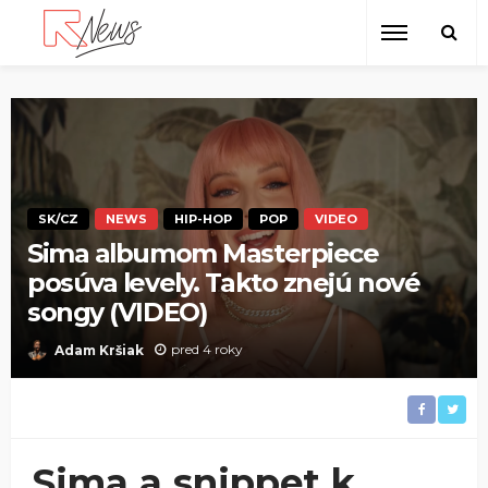
SK/CZ
NEWS
HIP-HOP
POP
VIDEO
Sima albumom Masterpiece
posúva levely. Takto znejú nové
songy (VIDEO)
pred 4 roky
Adam Kršiak
Sima a snippet k