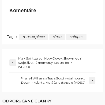
Komentáre
Tags :
masterpiece
sima
snippet
Majk Spirit zaradil Nový Človek Show medzi
svoje životné momenty. Kto ste boli?
(VIDEO)
Pharrell Williams a Travis Scott vydali novinku
Down In Atlanta, ktorá ťa roztancuje (VIDEO)
ODPORÚČANÉ ČLÁNKY