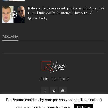
Palermo do väzenia nastúpi už o pár dní. Aj napriek
tomu bude vydávať albumy a klipy (VIDEO)
pred 3 roky
REKLAMA
SHOP.
TV.
TEXTY.
Používame cookies aby sme pre vás zabezpečili ten najlepší
zážitok z našich webových stránok.
Súhlasím