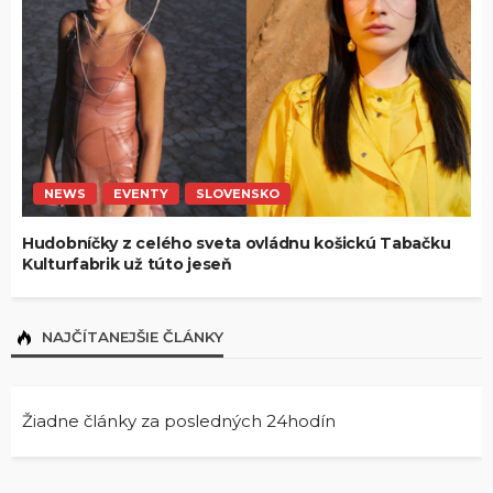
NEWS
EVENTY
SLOVENSKO
Hudobníčky z celého sveta ovládnu košickú Tabačku
Kulturfabrik už túto jeseň
NAJČÍTANEJŠIE ČLÁNKY
Žiadne články za posledných 24hodín