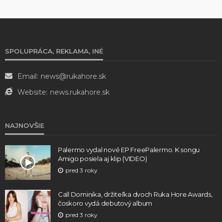
SPOLUPRÁCA, REKLAMA, INÉ
Email:
news@rukahore.sk
Website:
news.rukahore.sk
NAJNOVŠIE
Palermo vydal nové EP FreePalermo. K songu
Amigo posiela aj klip (VIDEO)
pred 3 roky
Call Dominika, držiteľka dvoch Ruka Hore Awards,
čoskoro vydá debutový album
pred 3 roky