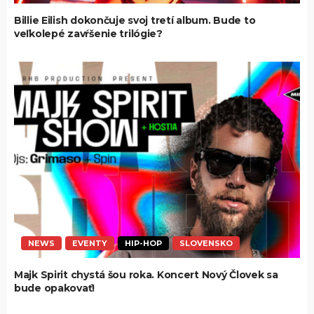
Billie Eilish dokončuje svoj tretí album. Bude to
veľkolepé zavŕšenie trilógie?
NEWS
EVENTY
HIP-HOP
SLOVENSKO
Majk Spirit chystá šou roka. Koncert Nový Človek sa
bude opakovať!