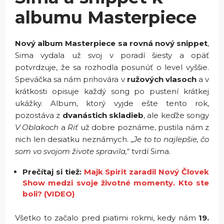
albumu Masterpiece
Nový album Masterpiece sa rovná nový snippet
,
Sima vydala už svoj v poradí šiesty a opäť
potvrdzuje, že sa rozhodla posunúť o level vyššie.
Speváčka sa nám prihovára v
ružových vlasoch
a v
krátkosti opisuje každý song po pustení krátkej
ukážky. Album, ktorý vyjde ešte tento rok,
pozostáva z
dvanástich skladieb
, ale keďže songy
V Oblakoch
a
Riť
už dobre poznáme, pustila nám z
nich len desiatku neznámych. „
Je to to najlepšie, čo
som vo svojom živote spravila,
“ tvrdí Sima.
Prečítaj si tiež:
Majk Spirit zaradil Nový Človek
Show medzi svoje životné momenty. Kto ste
boli? (VIDEO)
Všetko to začalo pred piatimi rokmi, kedy nám
19.