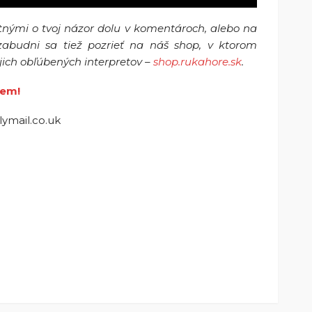
atnými o tvoj názor dolu v komentároch, alebo na
zabudni sa tiež pozrieť na náš shop, v ktorom
ich obľúbených interpretov –
shop.rukahore.sk
.
em!
lymail.co.uk