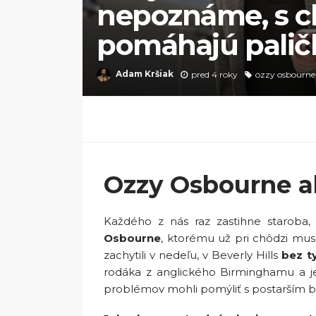
nepoznáme, s 
pomáhajú paličk
Adam Kršiak
pred 4 roky
ozzy osbourne
Ozzy Osbourne 
Každého z nás raz zastihne staroba
Osbourne
, ktorému už pri chôdzi mus
zachytili v nedeľu, v Beverly Hills
bez ty
rodáka z anglického Birminghamu a jeh
problémov mohli pomýliť s postarším 