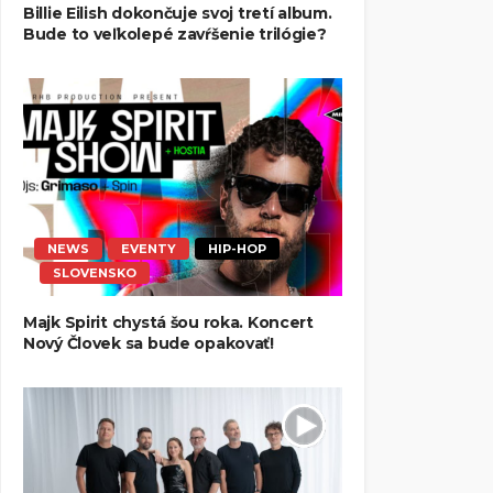
Billie Eilish dokončuje svoj tretí album.
Bude to veľkolepé zavŕšenie trilógie?
NEWS
EVENTY
HIP-HOP
SLOVENSKO
Majk Spirit chystá šou roka. Koncert
Nový Človek sa bude opakovať!