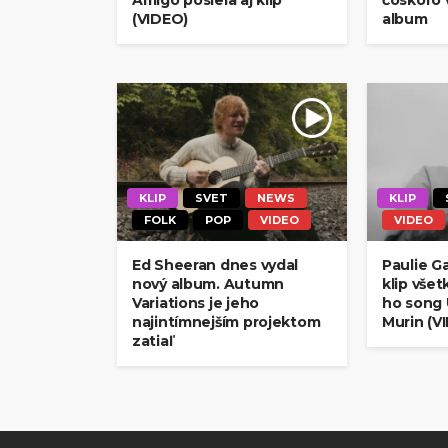
Amigo posiela aj klip
čoskoro 
(VIDEO)
album
KLIP
SVET
NEWS
KLIP
FOLK
POP
VIDEO
VIDEO
Ed Sheeran dnes vydal
Paulie G
nový album. Autumn
klip vše
Variations je jeho
ho song 
najintímnejším projektom
Murin (V
zatiaľ