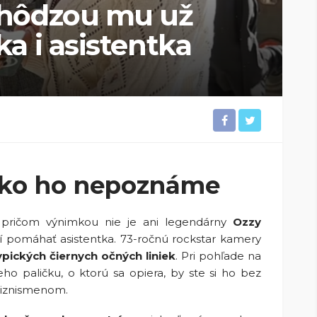
chôdzou mu už
a i asistentka
ako ho nepoznáme
, pričom výnimkou nie je ani legendárny
Ozzy
í pomáhať asistentka. 73-ročnú rockstar kamery
pických čiernych očných liniek
. Pri pohľade na
o paličku, o ktorú sa opiera, by ste si ho bez
biznismenom.