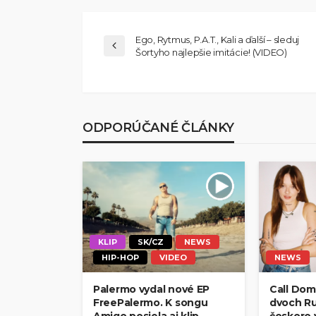
Ego, Rytmus, P.A.T., Kali a ďalší – sleduj
Šortyho najlepšie imitácie! (VIDEO)
ODPORÚČANÉ ČLÁNKY
KLIP
SK/CZ
NEWS
HIP-HOP
VIDEO
NEWS
Palermo vydal nové EP
Call Domi
FreePalermo. K songu
dvoch Ru