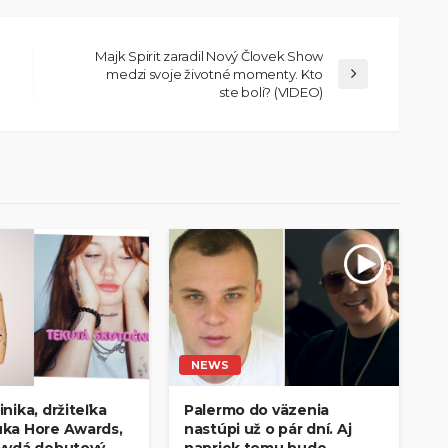
Majk Spirit zaradil Nový Človek Show
medzi svoje životné momenty. Kto
ste boli? (VIDEO)
NEWS
nika, držiteľka
Palermo do väzenia
ka Hore Awards,
nastúpi už o pár dní. Aj