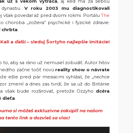
ak už s vekom vytráca
, aj keď má za sebou
 dynastiu.
V roku 2003 mu diagnostikovali
nej však povedal až pred dvomi rokmi. Portálu
The
o choroba „zožiera“ psychické i fyzické zdravie.
 chrbta
.
Kali a ďalší – sleduj Šortyho najlepšie imitácie!
o to, aby sa ráno už nemusel zobudiť. Autor hitov
nedlho začne točiť novú
reality show o návrate
ože ešte pred pár mesiacmi vyhlásil, že „
nechce
zor zmenil a dnes zas tvrdí, že sa už do Británie
a však bude rozširovať, pretože Ozzyho
dcéra
é dieťa
.
urna si môžeš exkluzívne zakúpiť na našom
a tento link a dozvieš sa viac!