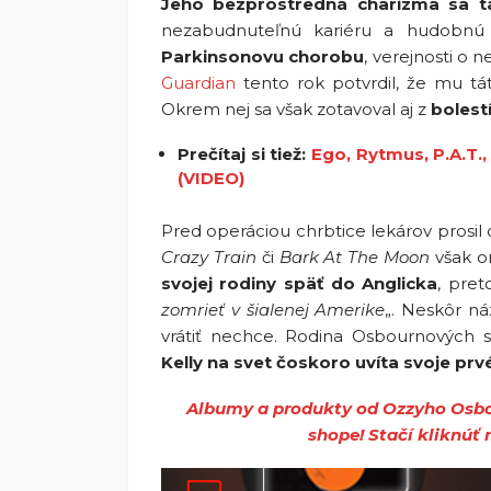
Jeho bezprostredná charizma sa t
nezabudnuteľnú kariéru a hudobnú
Parkinsonovu chorobu
, verejnosti o 
Guardian
tento rok potvrdil, že mu tát
Okrem nej sa však zotavoval aj z
bolestí
Prečítaj si tiež:
Ego, Rytmus, P.A.T., 
(VIDEO)
Pred operáciou chrbtice lekárov prosil 
Crazy Train
či
Bark At The Moon
však o
svojej rodiny späť do Anglicka
, pret
zomrieť v šialenej Amerike
„. Neskôr ná
vrátiť nechce. Rodina Osbournových s
Kelly na svet čoskoro uvíta svoje prv
Albumy a produkty od Ozzyho Osbo
shope! Stačí kliknúť n