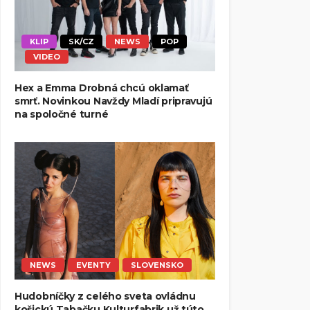
KLIP
SK/CZ
NEWS
POP
VIDEO
Hex a Emma Drobná chcú oklamať
smrť. Novinkou Navždy Mladí pripravujú
na spoločné turné
NEWS
EVENTY
SLOVENSKO
Hudobníčky z celého sveta ovládnu
košickú Tabačku Kulturfabrik už túto