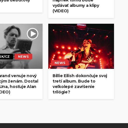
vydá debutový
napriek tomu bude
vydávať albumy a klipy
(VIDEO)
SK/CZ
NEWS
NEWS
arand venuje nový
Billie Eilish dokončuje svoj
tkým ženám. Dostal
tretí album. Bude to
Una, hosťuje Alan
veľkolepé zavŕšenie
IDEO)
trilógie?