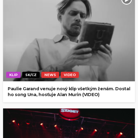
KLIP
SK/CZ
NEWS
VIDEO
Paulie Garand venuje nový klip všetkým ženám. Dostal
ho song Una, hosťuje Alan Murin (VIDEO)