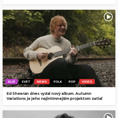
KLIP
SVET
NEWS
FOLK
POP
VIDEO
Ed Sheeran dnes vydal nový album. Autumn
Variations je jeho najintímnejším projektom zatiaľ