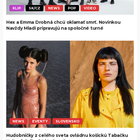
KLIP
SK/CZ
NEWS
POP
VIDEO
Hex a Emma Drobná chcú oklamať smrť. Novinkou
Navždy Mladí pripravujú na spoločné turné
NEWS
EVENTY
SLOVENSKO
Hudobníčky z celého sveta ovládnu košickú Tabačku