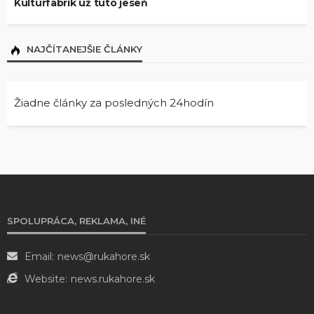
Kulturfabrik už túto jeseň
NAJČÍTANEJŠIE ČLÁNKY
Žiadne články za posledných 24hodín
SPOLUPRÁCA, REKLAMA, INÉ
Email:
news@rukahore.sk
Website:
news.rukahore.sk