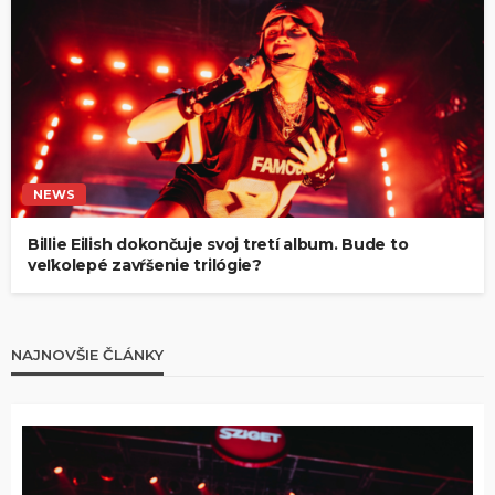
NEWS
Billie Eilish dokončuje svoj tretí album. Bude to
veľkolepé zavŕšenie trilógie?
NAJNOVŠIE ČLÁNKY