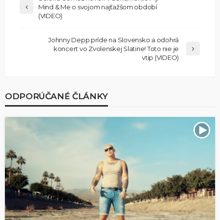
Mind & Me o svojom najťažšom období
(VIDEO)
Johnny Depp príde na Slovensko a odohrá
koncert vo Zvolenskej Slatine! Toto nie je
vtip (VIDEO)
ODPORÚČANÉ ČLÁNKY