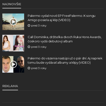
NAJNOVŠIE
Palermo vydal nové EP FreePalermo. K songu
Amigo posiela aj klip (VIDEO)
pred 3 roky
Call Dominika, držiteľka dvoch Ruka Hore Awards,
čoskoro vydá debutový album
pred 3 roky
Palermo do väzenia nastúpi už o pár dní. Aj napriek
tomu bude vydávať albumy a klipy (VIDEO)
pred 3 roky
REKLAMA