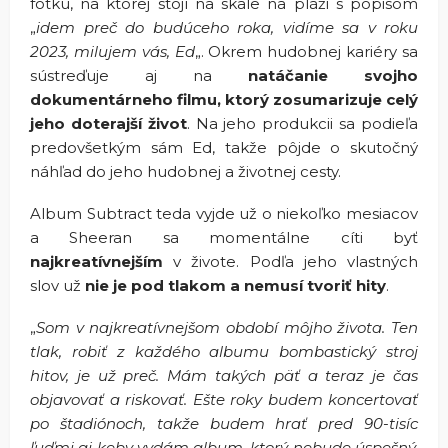
fotku, na ktorej stojí na skale na pláži s popisom
„
idem preč do budúceho roka, vidíme sa v roku
2023, milujem vás, Ed
„. Okrem hudobnej kariéry sa
sústreďuje aj na
natáčanie svojho
dokumentárneho filmu, ktorý zosumarizuje celý
jeho doterajší život
. Na jeho produkcii sa podieľa
predovšetkým sám Ed, takže pôjde o skutočný
náhľad do jeho hudobnej a životnej cesty.
Album Subtract teda vyjde už o niekoľko mesiacov
a Sheeran sa momentálne cíti byť
najkreatívnejším
v živote. Podľa jeho vlastných
slov už
nie je pod tlakom a nemusí tvoriť hity
.
„
Som v najkreatívnejšom období môjho života. Ten
tlak, robiť z každého albumu bombastický stroj
hitov, je už preč. Mám takých päť a teraz je čas
objavovať a riskovať. Ešte roky budem koncertovať
po štadiónoch, takže budem hrať pred 90-tisíc
ľuďmi aj keby vydám album, ktorý nebude úspešný.