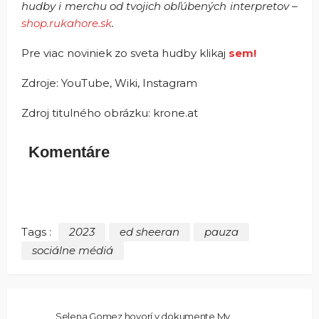
hudby i merchu od tvojich obľúbených interpretov –
shop.rukahore.sk
.
Pre viac noviniek zo sveta hudby klikaj
sem!
Zdroje: YouTube, Wiki, Instagram
Zdroj titulného obrázku: krone.at
Komentáre
Tags :
2023
ed sheeran
pauza
sociálne médiá
Selena Gomez hovorí v dokumente My