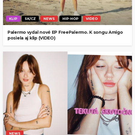
KLIP
SK/CZ
NEWS
HIP-HOP
VIDEO
Palermo vydal nové EP FreePalermo. K songu Amigo
posiela aj klip (VIDEO)
NEWS