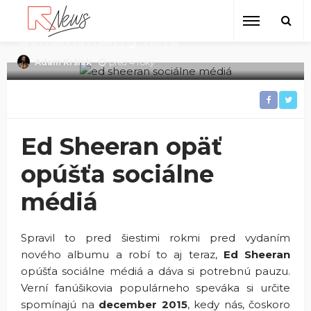
Ed Sheeran si opäť dáva pauzu,
chystá nový album a
dokumentárny film!
pred 4 roky
Adam Kršiak
Ed Sheeran opäť
opúšťa sociálne
médiá
Spravil to pred šiestimi rokmi pred vydaním
nového albumu a robí to aj teraz,
Ed Sheeran
opúšťa sociálne médiá a dáva si potrebnú pauzu.
Verní fanúšikovia populárneho speváka si určite
spomínajú na
december 2015
, kedy nás, čoskoro