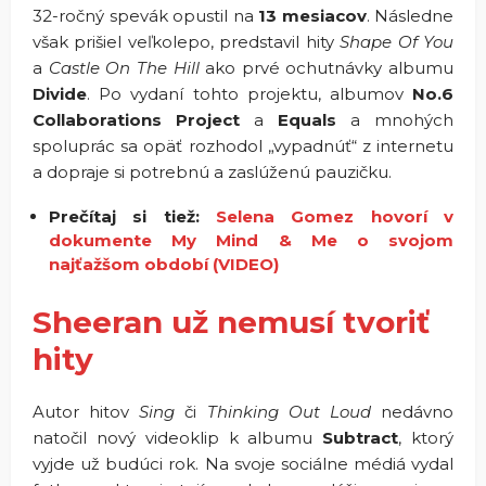
32-ročný spevák opustil na
13 mesiacov
. Následne
však prišiel veľkolepo, predstavil hity
Shape Of You
a
Castle On The Hill
ako prvé ochutnávky albumu
Divide
. Po vydaní tohto projektu, albumov
No.6
Collaborations Project
a
Equals
a mnohých
spoluprác sa opäť rozhodol „vypadnúť“ z internetu
a dopraje si potrebnú a zaslúženú pauzičku.
Prečítaj si tiež:
Selena Gomez hovorí v
dokumente My Mind & Me o svojom
najťažšom období (VIDEO)
Sheeran už nemusí tvoriť
hity
Autor hitov
Sing
či
Thinking Out Loud
nedávno
natočil nový videoklip k albumu
Subtract
, ktorý
vyjde už budúci rok. Na svoje sociálne médiá vydal