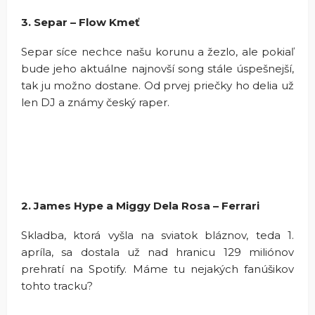
3. Separ – Flow Kmeť
Separ síce nechce našu korunu a žezlo, ale pokiaľ
bude jeho aktuálne najnovší song stále úspešnejší,
tak ju možno dostane. Od prvej priečky ho delia už
len DJ a známy český raper.
2. James Hype a Miggy Dela Rosa – Ferrari
Skladba, ktorá vyšla na sviatok bláznov, teda 1.
apríla, sa dostala už nad hranicu 129 miliónov
prehratí na Spotify. Máme tu nejakých fanúšikov
tohto tracku?