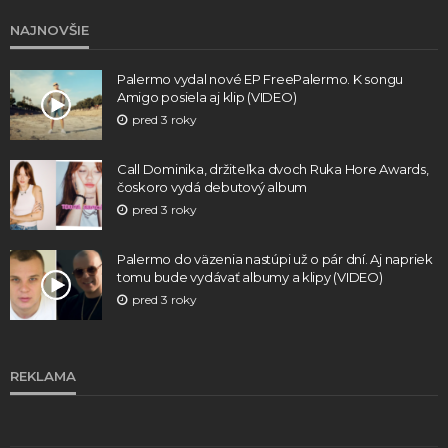
NAJNOVŠIE
Palermo vydal nové EP FreePalermo. K songu
Amigo posiela aj klip (VIDEO)
pred 3 roky
Call Dominika, držiteľka dvoch Ruka Hore Awards,
čoskoro vydá debutový album
pred 3 roky
Palermo do väzenia nastúpi už o pár dní. Aj napriek
tomu bude vydávať albumy a klipy (VIDEO)
pred 3 roky
REKLAMA