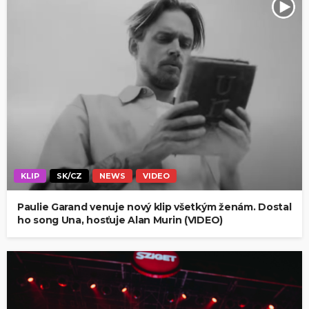
KLIP
SK/CZ
NEWS
VIDEO
Paulie Garand venuje nový klip všetkým ženám. Dostal
ho song Una, hosťuje Alan Murin (VIDEO)