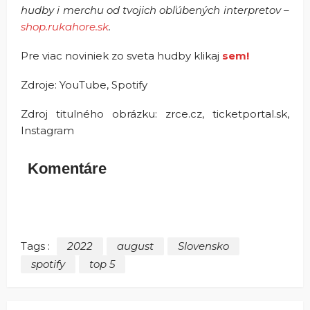
hudby i merchu od tvojich obľúbených interpretov –
shop.rukahore.sk
.
Pre viac noviniek zo sveta hudby klikaj
sem!
Zdroje: YouTube, Spotify
Zdroj titulného obrázku: zrce.cz, ticketportal.sk,
Instagram
Komentáre
Tags :
2022
august
Slovensko
spotify
top 5