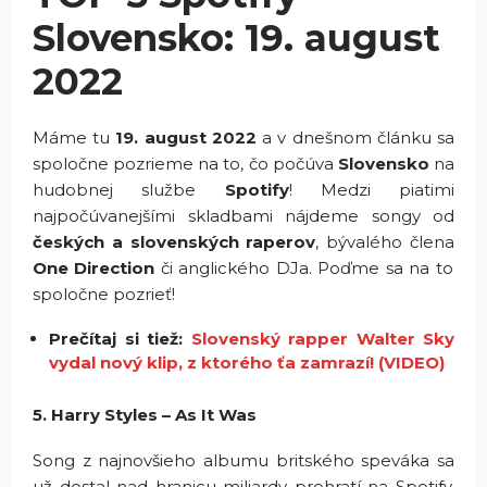
Slovensko: 19. august
2022
Máme tu
19. august 2022
a v dnešnom článku sa
spoločne pozrieme na to, čo počúva
Slovensko
na
hudobnej službe
Spotify
! Medzi piatimi
najpočúvanejšími skladbami nájdeme songy od
českých a slovenských raperov
, bývalého člena
One Direction
či anglického DJa. Poďme sa na to
spoločne pozrieť!
Prečítaj si tiež:
Slovenský rapper Walter Sky
vydal nový klip, z ktorého ťa zamrazí! (VIDEO)
5. Harry Styles – As It Was
Song z najnovšieho albumu britského speváka sa
už dostal nad hranicu miliardy prehratí na Spotify.