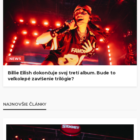
NEWS
Billie Eilish dokončuje svoj tretí album. Bude to
veľkolepé zavŕšenie trilógie?
NAJNOVŠIE ČLÁNKY