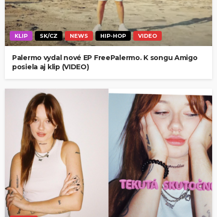
KLIP
SK/CZ
NEWS
HIP-HOP
VIDEO
Palermo vydal nové EP FreePalermo. K songu Amigo
posiela aj klip (VIDEO)