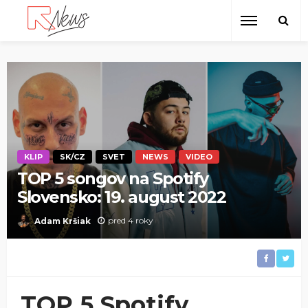
KLIP
SK/CZ
SVET
NEWS
VIDEO
TOP 5 songov na Spotify
Slovensko: 19. august 2022
pred 4 roky
Adam Kršiak
TOP 5 Spotify