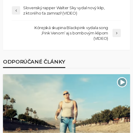
Slovenský rapper Walter Sky vydal nový klip,
z ktorého ťa zamrazí! (VIDEO)
Kórejská skupina Blackpink vydala song
‚Pink Venom‘ aj s bombovým klipom
(VIDEO)
ODPORÚČANÉ ČLÁNKY