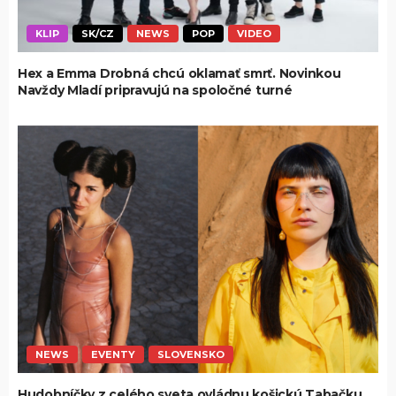
KLIP
SK/CZ
NEWS
POP
VIDEO
Hex a Emma Drobná chcú oklamať smrť. Novinkou
Navždy Mladí pripravujú na spoločné turné
NEWS
EVENTY
SLOVENSKO
Hudobníčky z celého sveta ovládnu košickú Tabačku