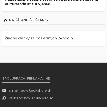
Kulturfabrik už túto jeseň
NAJČÍTANEJŠIE ČLÁNKY
Žiadne články za posledných 24hodín
SPOLUPRÁCA, REKLAMA, INÉ
Email:
news@rukahore.sk
Website:
news.rukahore.sk