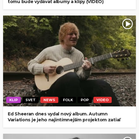
tomu bude vydávať albumy a klipy (VIDEO)
KLIP
SVET
NEWS
FOLK
POP
VIDEO
Ed Sheeran dnes vydal nový album. Autumn
Variations je jeho najintímnejším projektom zatiaľ