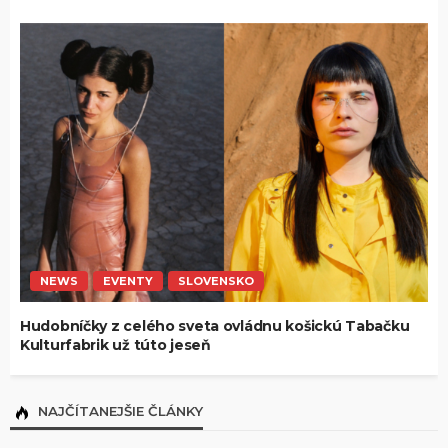
NEWS
EVENTY
SLOVENSKO
Hudobníčky z celého sveta ovládnu košickú Tabačku
Kulturfabrik už túto jeseň
NAJČÍTANEJŠIE ČLÁNKY