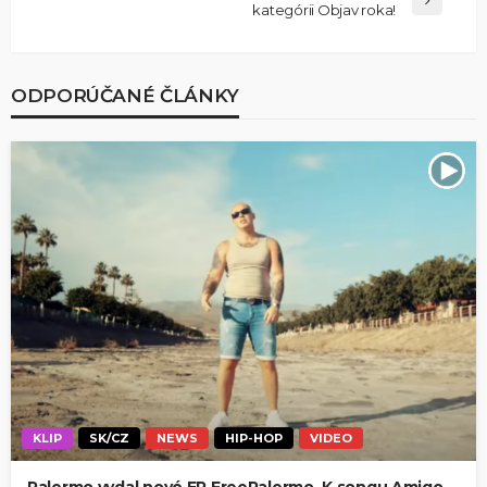
kategórii Objav roka!
ODPORÚČANÉ ČLÁNKY
KLIP
SK/CZ
NEWS
HIP-HOP
VIDEO
Palermo vydal nové EP FreePalermo. K songu Amigo