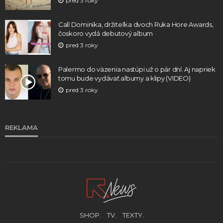
pred 3 roky
Call Dominika, držiteľka dvoch Ruka Hore Awards,
čoskoro vydá debutový album
pred 3 roky
Palermo do väzenia nastúpi už o pár dní. Aj napriek
tomu bude vydávať albumy a klipy (VIDEO)
pred 3 roky
REKLAMA
SHOP.
TV.
TEXTY.