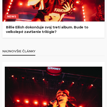
NEWS
Billie Eilish dokončuje svoj tretí album. Bude to
veľkolepé zavŕšenie trilógie?
NAJNOVŠIE ČLÁNKY