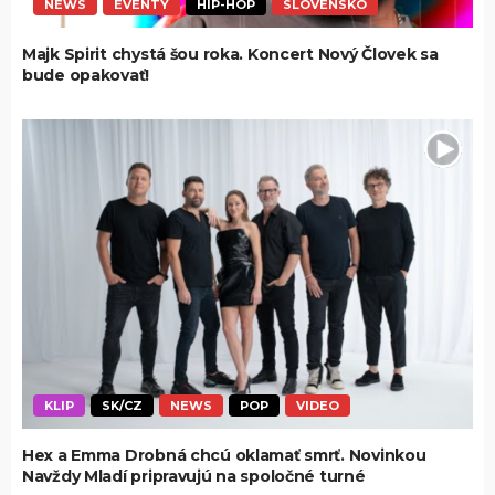
NEWS
EVENTY
HIP-HOP
SLOVENSKO
Majk Spirit chystá šou roka. Koncert Nový Človek sa
bude opakovať!
KLIP
SK/CZ
NEWS
POP
VIDEO
Hex a Emma Drobná chcú oklamať smrť. Novinkou
Navždy Mladí pripravujú na spoločné turné