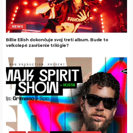
NEWS
Billie Eilish dokončuje svoj tretí album. Bude to
veľkolepé zavŕšenie trilógie?