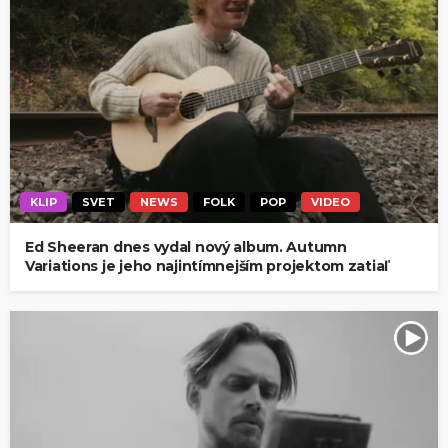
KLIP
SVET
NEWS
FOLK
POP
VIDEO
Ed Sheeran dnes vydal nový album. Autumn
Variations je jeho najintímnejším projektom zatiaľ