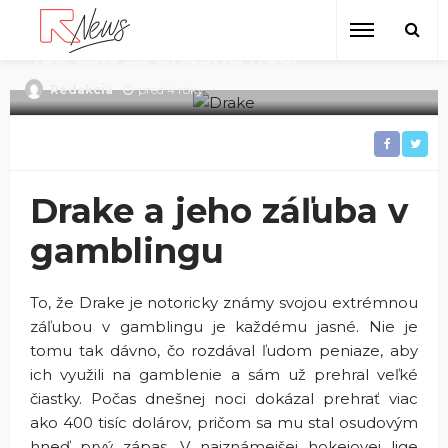
Prehrávanie peňazí vo veľkom
štýle! Takto dokázal Drake prehrať
450 tisíc za dnešnú noc!
pred 4 roky
Redakcia
Drake a jeho záľuba v
gamblingu
To, že Drake je notoricky známy svojou extrémnou
záľubou v gamblingu je každému jasné. Nie je
tomu tak dávno, čo rozdával ľudom peniaze, aby
ich využili na gamblenie a sám už prehral veľké
čiastky. Počas dnešnej noci dokázal prehrať viac
ako 400 tisíc dolárov, pričom sa mu stal osudovým
hneď prvý zápas. V najznámejšej hokejovej lige