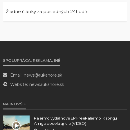
Žiadne články za posledných 24hodín
SPOLUPRÁCA, REKLAMA, INÉ
Email:
news@rukahore.sk
Website:
news.rukahore.sk
NAJNOVŠIE
Palermo vydal nové EP FreePalermo. K songu
Amigo posiela aj klip (VIDEO)