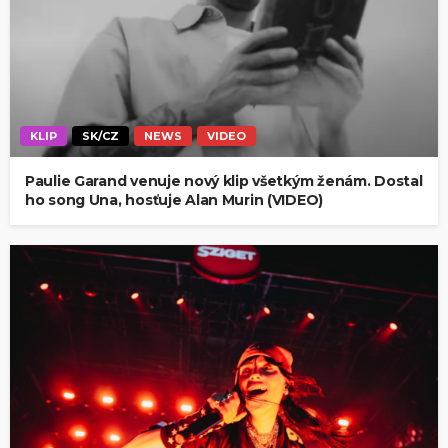
KLIP
SK/CZ
NEWS
VIDEO
Paulie Garand venuje nový klip všetkým ženám. Dostal
ho song Una, hosťuje Alan Murin (VIDEO)