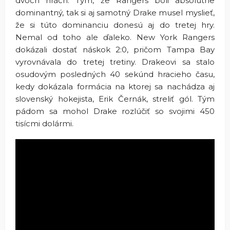
dvoch hrách. Tým, že Rangers boli absolútne
dominantný, tak si aj samotný Drake musel myslieť,
že si túto dominanciu donesú aj do tretej hry.
Nemal od toho ale ďaleko. New York Rangers
dokázali dostať náskok 2:0, pričom Tampa Bay
vyrovnávala do tretej tretiny. Drakeovi sa stalo
osudovým posledných 40 sekúnd hracieho času,
kedy dokázala formácia na ktorej sa nachádza aj
slovenský hokejista, Erik Černák, streliť gól. Tým
pádom sa mohol Drake rozlúčiť so svojimi 450
tisícmi dolármi.