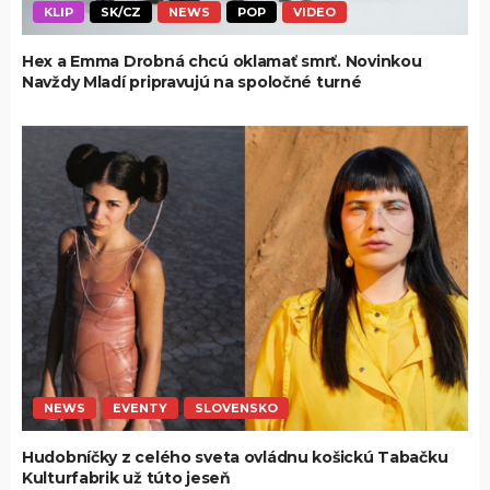
KLIP
SK/CZ
NEWS
POP
VIDEO
Hex a Emma Drobná chcú oklamať smrť. Novinkou
Navždy Mladí pripravujú na spoločné turné
NEWS
EVENTY
SLOVENSKO
Hudobníčky z celého sveta ovládnu košickú Tabačku
Kulturfabrik už túto jeseň