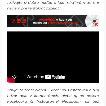
„užívajte si dobrú hudbu a kus mňa“ vám asi ani
neviem pre tentokrát zaželať.“
Zaujal ťa tento článok? Podeľ sa s ostatnými o tvoj
názor dolu v komentároch, alebo aj na našom
Facebooku či Instagrame! Nezabudni sa tiež