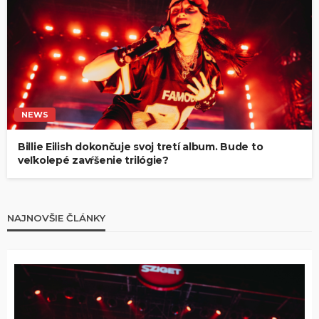
NEWS
Billie Eilish dokončuje svoj tretí album. Bude to
veľkolepé zavŕšenie trilógie?
NAJNOVŠIE ČLÁNKY