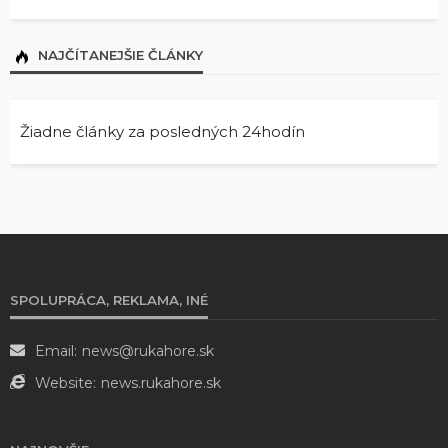
NAJČÍTANEJŠIE ČLÁNKY
Žiadne články za posledných 24hodín
SPOLUPRÁCA, REKLAMA, INÉ
Email:
news@rukahore.sk
Website:
news.rukahore.sk