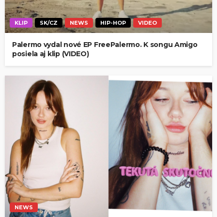
KLIP
SK/CZ
NEWS
HIP-HOP
VIDEO
Palermo vydal nové EP FreePalermo. K songu Amigo
posiela aj klip (VIDEO)
NEWS