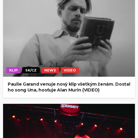
KLIP
SK/CZ
NEWS
VIDEO
Paulie Garand venuje nový klip všetkým ženám. Dostal
ho song Una, hosťuje Alan Murin (VIDEO)