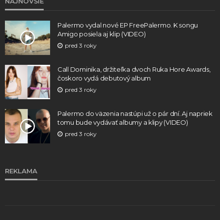
NAJNOVŠIE
Palermo vydal nové EP FreePalermo. K songu
Amigo posiela aj klip (VIDEO)
pred 3 roky
Call Dominika, držiteľka dvoch Ruka Hore Awards,
čoskoro vydá debutový album
pred 3 roky
Palermo do väzenia nastúpi už o pár dní. Aj napriek
tomu bude vydávať albumy a klipy (VIDEO)
pred 3 roky
REKLAMA