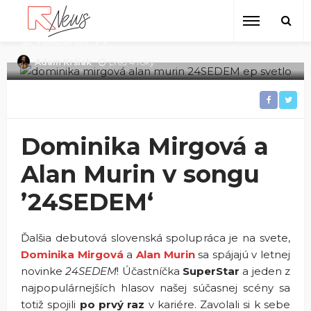
Dominika Mirgová a Alan Murin v
spoločnej tanečnej novinke
’24SEDEM‘!
pred 4 roky
Adam Kršiak
Dominika Mirgová a
Alan Murin v songu
’24SEDEM‘
Ďalšia debutová slovenská spolupráca je na svete,
Dominika Mirgová
a
Alan Murin
sa spájajú v letnej
novinke
24SEDEM
! Účastníčka
SuperStar
a jeden z
najpopulárnejších hlasov našej súčasnej scény sa
totiž spojili
po prvý raz
v kariére. Zavolali si k sebe