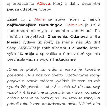
aj producenta
ADissa
, ktorý si dal v decembri
pauzu
od sólovej tvorby.
Zatiaľ čo z
Alana
sa stáva jeden z našich
najžiadanejších
featuringov
,
Dominika
je už v
hudobnom priemysle dlhodobo zabehnutá. Po
menších projektoch
Znamenia
,
Odznova
a
Na
Mesiac
vydáva už štvrtý za menej než 365 dní!
Song
24SEDEM
je totiž súčasťou
EP Svetlo
, ktoré
vyšlo
13. mája
a speváčka o ňom v deň vydania
prezradila viac na svojom
Instagrame
:
„Dnes je piatok, 13. mája a vonku je konečne
posledné EP s názvom Svetlo. Uzatvárame ročný
projekt a smelo môžem vyhlásiť, že som za rok
vydala 20 piesní, z toho 8 z nich už dostalo svoj
vizuál + 4 kreatívne snippety k nim. Som na seba
hrdá a som veľmi hrdá aj na ľudí, ktorí sa zapojili a
pridali ruku k tomuto krásnemu dielu. Nič iné, ako