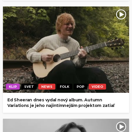
KLIP
SVET
NEWS
FOLK
POP
VIDEO
Ed Sheeran dnes vydal nový album. Autumn
Variations je jeho najintímnejším projektom zatiaľ