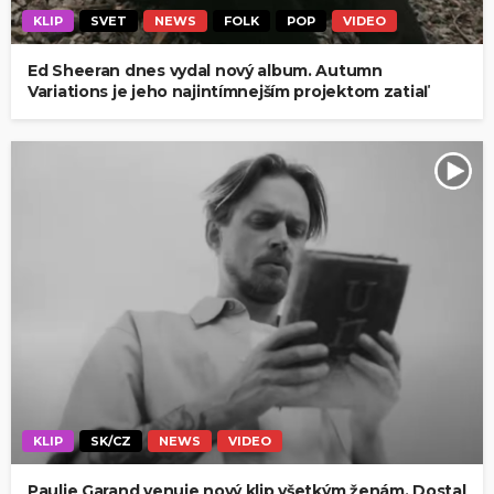
KLIP
SVET
NEWS
FOLK
POP
VIDEO
Ed Sheeran dnes vydal nový album. Autumn
Variations je jeho najintímnejším projektom zatiaľ
KLIP
SK/CZ
NEWS
VIDEO
Paulie Garand venuje nový klip všetkým ženám. Dostal