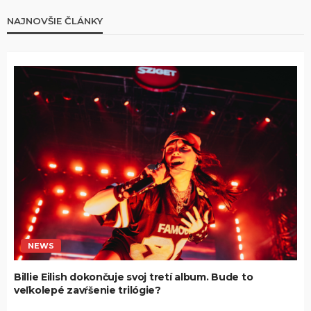
NAJNOVŠIE ČLÁNKY
NEWS
Billie Eilish dokončuje svoj tretí album. Bude to
veľkolepé zavŕšenie trilógie?