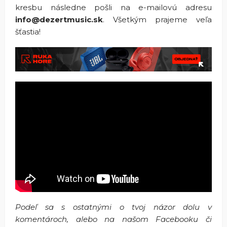
kresbu následne pošli na e-mailovú adresu
info@dezertmusic.sk
. Všetkým prajeme veľa
šťastia!
Podeľ sa s ostatnými o tvoj názor dolu v
komentároch, alebo na našom Facebooku či