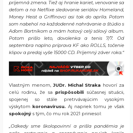
príjemná zmena. Tiež aj hranie kariet, venovanie sa
deťom a na Netflixe sledovanie seriálov Homeland,
Money Heist a Griffinovci asi tak do apríla. Potom
som nabehol na každodenné nahrávanie a štúdio s
Aďom Bortníkom a mám hotový celý sólový album.
Potom prišlo leto, dovolenka a tenis 7/7. Od
septembra naplno príprava KF ako ROLLS, točenie
klipov a predaj vyše 15000 CD. Príjemný záver roka.“
Vlastným menom,
JUDr. Michal Straka
hovorí za
celú rodinu, že sa
prispôsobili
súčasnej situácii,
spojenej so stále pretrvávajúcim vysokým
výskytom
koronavírusu.
Aj napriek tomu je však
spokojný
s tým, čo mu rok 2021 priniesol:
„Odkedy sme školopovinní a prišla pandémia je