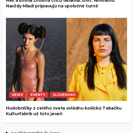
Hex a Emma Drobná chcú oklamať smrť. Novinkou
Navždy Mladí pripravujú na spoločné turné
NEWS
EVENTY
SLOVENSKO
Hudobníčky z celého sveta ovládnu košickú Tabačku
Kulturfabrik už túto jeseň