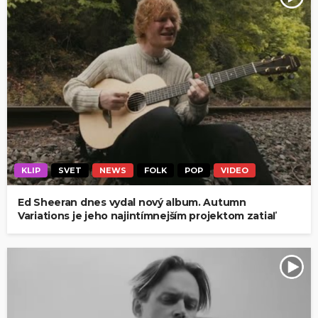
KLIP
SVET
NEWS
FOLK
POP
VIDEO
Ed Sheeran dnes vydal nový album. Autumn
Variations je jeho najintímnejším projektom zatiaľ