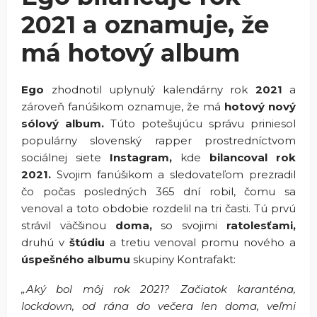
2021 a oznamuje, že
má hotový album
Ego
zhodnotil uplynulý kalendárny rok
2021
a
zároveň fanúšikom oznamuje, že má
hotový nový
sólový album.
Túto potešujúcu správu priniesol
populárny slovenský rapper prostredníctvom
sociálnej siete
Instagram,
kde
bilancoval rok
2021.
Svojim fanúšikom a sledovateľom prezradil
čo počas posledných 365 dní robil, čomu sa
venoval a toto obdobie rozdelil na tri časti. Tú prvú
strávil väčšinou
doma,
so svojimi
ratolesťami,
druhú v
štúdiu
a tretiu venoval promu nového a
úspešného albumu
skupiny Kontrafakt:
„Aký bol môj rok 2021? Začiatok karanténa,
lockdown, od rána do večera len doma, veľmi