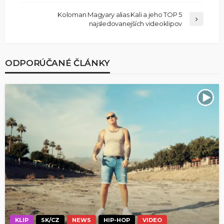
Koloman Magyary alias Kali a jeho TOP 5
najsledovanejších videoklipov
ODPORÚČANÉ ČLÁNKY
KLIP
SK/CZ
NEWS
HIP-HOP
VIDEO