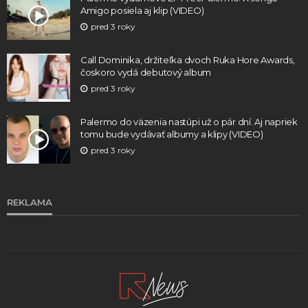
Amigo posiela aj klip (VIDEO)
pred 3 roky
Call Dominika, držiteľka dvoch Ruka Hore Awards,
čoskoro vydá debutový album
pred 3 roky
Palermo do väzenia nastúpi už o pár dní. Aj napriek
tomu bude vydávať albumy a klipy (VIDEO)
pred 3 roky
REKLAMA