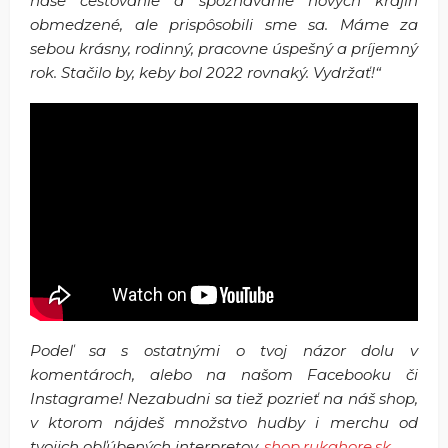
naše cestovanie a spoznávanie nových krajín
obmedzené, ale prispôsobili sme sa. Máme za
sebou krásny, rodinný, pracovne úspešný a príjemný
rok. Stačilo by, keby bol 2022 rovnaký. Vydržať!“
Podeľ sa s ostatnými o tvoj názor dolu v
komentároch, alebo na našom Facebooku či
Instagrame! Nezabudni sa tiež pozrieť na náš shop,
v ktorom nájdeš množstvo hudby i merchu od
tvojich obľúbených interpretov,
shop.rukahore.sk
.