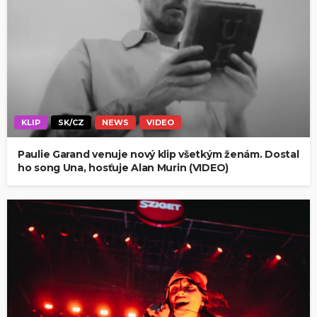
KLIP
SK/CZ
NEWS
VIDEO
Paulie Garand venuje nový klip všetkým ženám. Dostal
ho song Una, hosťuje Alan Murin (VIDEO)