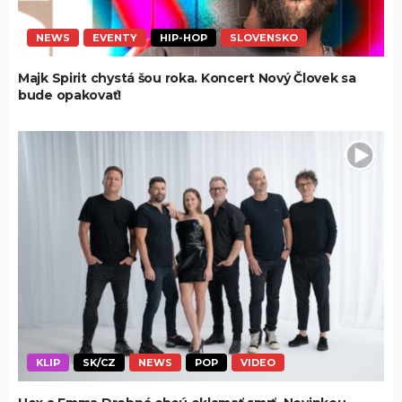
NEWS
EVENTY
HIP-HOP
SLOVENSKO
Majk Spirit chystá šou roka. Koncert Nový Človek sa
bude opakovať!
KLIP
SK/CZ
NEWS
POP
VIDEO