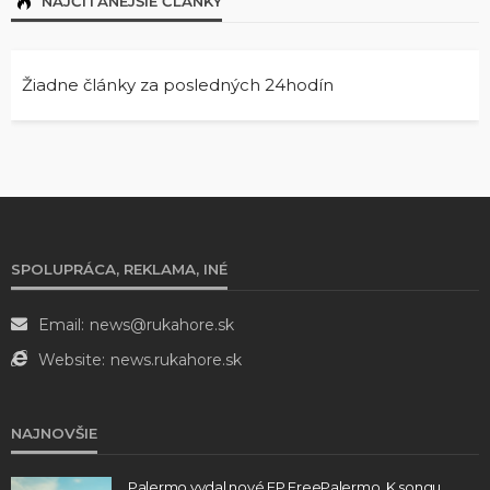
NAJČÍTANEJŠIE ČLÁNKY
Žiadne články za posledných 24hodín
SPOLUPRÁCA, REKLAMA, INÉ
Email:
news@rukahore.sk
Website:
news.rukahore.sk
NAJNOVŠIE
Palermo vydal nové EP FreePalermo. K songu