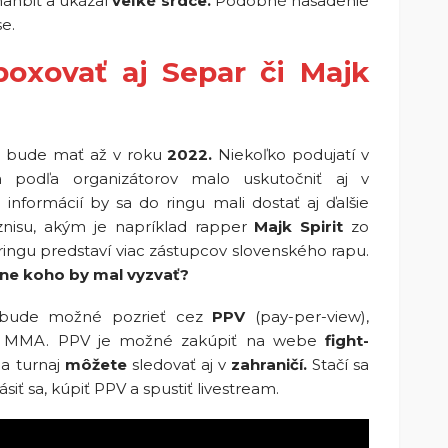
hanbiť a ukázal
veľké srdce.
Podobné nasadenie
e.
oxovať aj Separ či Majk
as bude mať až v roku
2022.
Niekoľko podujatí v
 podľa organizátorov malo uskutočniť aj v
informácií by sa do ringu mali dostať aj ďalšie
isu, akým je napríklad rapper
Majk Spirit
zo
 ringu predstaví viac zástupcov slovenského rapu.
adne koho by mal vyzvať?
si bude možné pozrieť cez
PPV
(pay-per-view),
n MMA. PPV je možné zakúpiť na webe
fight-
a turnaj
môžete
sledovať aj v
zahraničí.
Stačí sa
iť sa, kúpiť PPV a spustiť livestream.