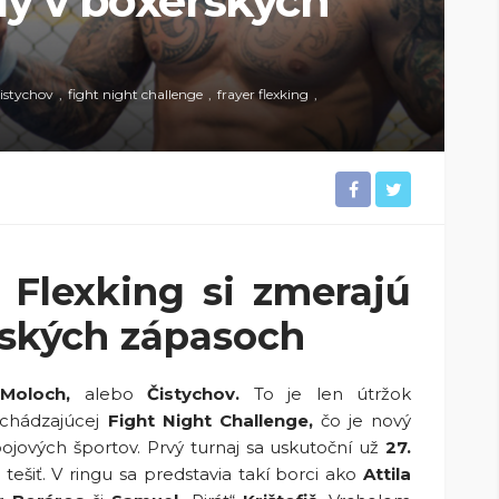
ily v boxerských
istychov
fight night challenge
frayer flexking
 Flexking si zmerajú
erských zápasoch
Moloch,
alebo
Čistychov.
To je len útržok
dchádzajúcej
Fight Night Challenge,
čo je nový
ojových športov. Prvý turnaj sa uskutoční už
27.
tešiť. V ringu sa predstavia takí borci ako
Attila