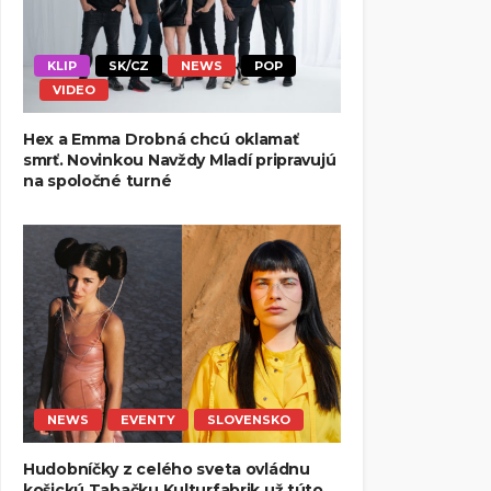
KLIP
SK/CZ
NEWS
POP
VIDEO
Hex a Emma Drobná chcú oklamať
smrť. Novinkou Navždy Mladí pripravujú
na spoločné turné
NEWS
EVENTY
SLOVENSKO
Hudobníčky z celého sveta ovládnu
košickú Tabačku Kulturfabrik už túto