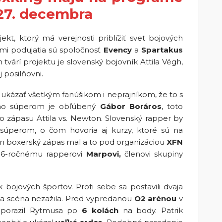
27. decembra
ekt, ktorý má verejnosti priblížiť svet bojových
mi podujatia sú spoločnosť
Evency
a
Spartakus
tvárí projektu je slovenský bojovník Attila Végh,
 posilňovni.
e ukázať všetkým fanúšikom i neprajníkom, že to s
eho súperom je obľúbený
Gábor Boráros
, toto
 zápasu Attila vs. Newton. Slovenský rapper by
súperom, o čom hovoria aj kurzy, ktoré sú na
n boxerský zápas mal a to pod organizáciou
XFN
i 36-ročnému rapperovi
Marpovi,
členovi skupiny
bojových športov. Proti sebe sa postavili dvaja
a scéna nezažila. Pred vypredanou
O2 arénou
v
ý porazil Rytmusa po
6 kolách
na body. Patrik