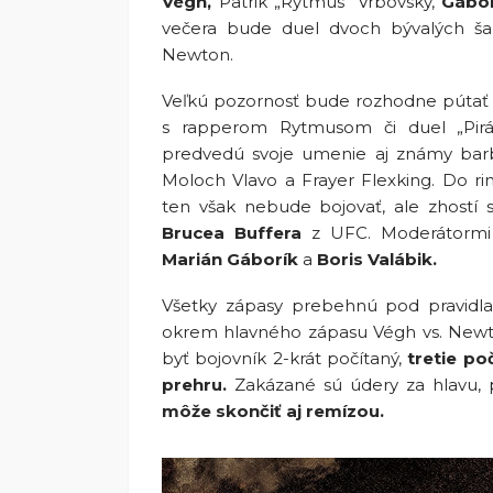
Végh,
Patrik „Rytmus“ Vrbovský,
Gábo
večera bude duel dvoch bývalých 
Newton.
Veľkú pozornosť bude rozhodne pútať
s rapperom Rytmusom či duel „Pirá
predvedú svoje umenie aj známy ba
Moloch Vlavo a Frayer Flexking. Do ri
ten však nebude bojovať, ale zhostí 
Brucea Buffera
z UFC. Moderátormi c
Marián Gáborík
a
Boris Valábik.
Všetky zápasy prebehnú pod pravidla
okrem hlavného zápasu Végh vs. Newt
byť bojovník 2-krát počítaný,
tretie po
prehru.
Zakázané sú údery za hlavu, 
môže skončiť
aj
remízou.