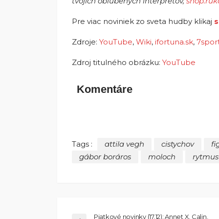
tvojich obľúbených interpretov,
shop.ruk
Pre viac noviniek zo sveta hudby klikaj
s
Zdroje:
YouTube
,
Wiki
,
ifortuna.sk
,
7sport
Zdroj titulného obrázku:
YouTube
Komentáre
Tags :
attila vegh
cistychov
fi
gábor boráros
moloch
rytmus
Piatkové novinky (17.12): Annet X, Calin,