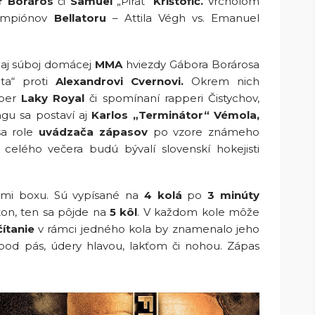
r Boráros
či
Samuel
„Pirát“
Krištofič.
Vrcholom
šampiónov
Bellatoru
– Attila Végh vs. Emanuel
 aj súboj domácej
MMA
hviezdy Gábora Borárosa
ta“ proti
Alexandrovi Cvernovi.
Okrem nich
rber
Laky Royal
či spomínaní rapperi Čistychov,
ngu sa postaví aj
Karlos „Terminátor“ Vémola,
sa role
uvádzača zápasov
po vzore známeho
elého večera budú bývalí slovenskí hokejisti
mi boxu. Sú vypísané na
4 kolá
po
3 minúty
on, ten sa pôjde na
5 kôl
. V každom kole môže
čítanie
v rámci jedného kola by znamenalo jeho
pod pás, údery hlavou, lakťom či nohou. Zápas