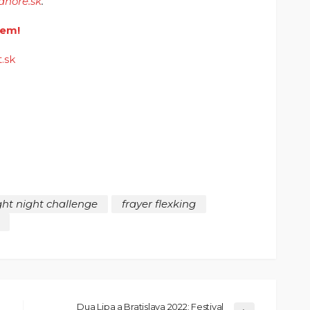
ahore.sk
.
em!
.sk
ght night challenge
frayer flexking
Dua Lipa a Bratislava 2022: Festival