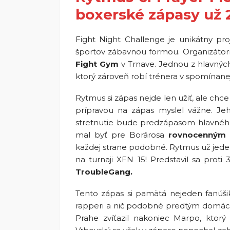
boxerské zápasy už 
Fight Night Challenge je unikátny proj
športov zábavnou formou. Organizátor
Fight Gym
v Trnave. Jednou z hlavných 
ktorý zároveň robí trénera v spomínanej
Rytmus si zápas nejde len užiť, ale chc
prípravou na zápas myslel vážne. J
stretnutie bude predzápasom hlavného
mal byť pre Borárosa
rovnocenným
každej strane podobné. Rytmus už jede
na turnaji XFN 15! Predstavil sa prot
TroubleGang.
Tento zápas si pamätá nejeden fanúšik 
rapperi a nič podobné predtým domác
Prahe zvíťazil nakoniec Marpo, ktor