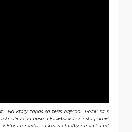
ať? Na ktorý zápas sa tešíš najviac? Podeľ sa s
ároch, alebo na našom Facebooku či Instagrame!
p, v ktorom nájdeš množstvo hudby i merchu od