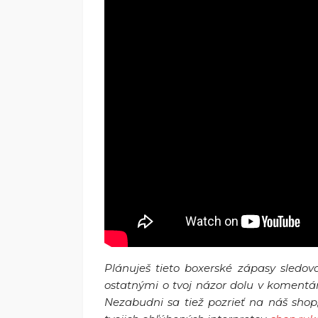
Plánuješ tieto boxerské zápasy sledov
ostatnými o tvoj názor dolu v koment
Nezabudni sa tiež pozrieť na náš sho