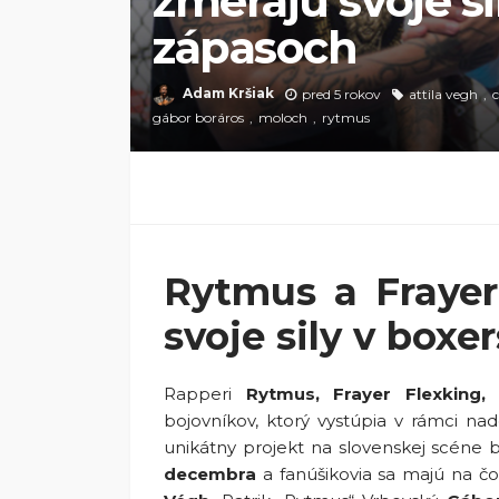
zmerajú svoje s
zápasoch
Adam Kršiak
pred 5 rokov
attila vegh
c
gábor boráros
moloch
rytmus
Rytmus a Frayer
svoje sily v box
Rapperi
Rytmus, Frayer Flexking, 
bojovníkov, ktorý vystúpia v rámci na
unikátny projekt na slovenskej scéne b
decembra
a fanúšikovia sa majú na čo 