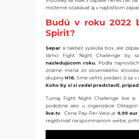
Vrbovský sa však v zápase nenechal za
môžeme očakávať aj v najbližšom zápas
Budú v roku 2022 b
Spirit?
Separ
si taktiež vyskúša box, ale záp
rámci Fight Night Challenge by sa
nasledujúcom roku.
Podľa najnovších 
známe mená zo slovenského showbizn
skupiny
H16.
Sme veľmi zvedaví, či sa v
Koho by si si vedel predstaviť, príp
Turnaj Fight Night Challenge live 
podobne ako u organizácie Oktago
live.tv
. Cena Pay-Per-View je
9,99 eur
registrovať na spomínanom webe, prihlás