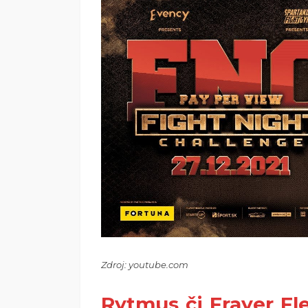
Zdroj: youtube.com
Rytmus či Frayer F