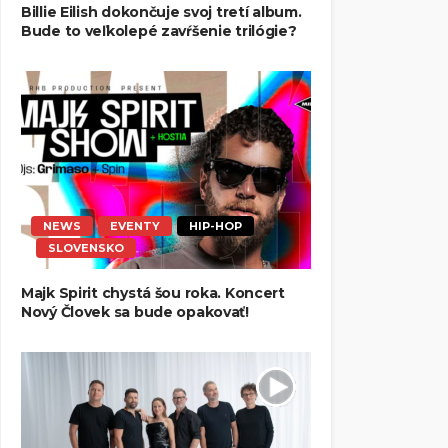
Billie Eilish dokončuje svoj tretí album.
Bude to veľkolepé zavŕšenie trilógie?
NEWS
EVENTY
HIP-HOP
SLOVENSKO
Majk Spirit chystá šou roka. Koncert
Nový Človek sa bude opakovať!