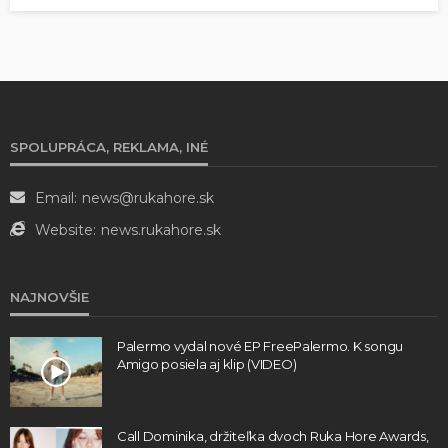
SPOLUPRÁCA, REKLAMA, INÉ
Email:
news@rukahore.sk
Website:
news.rukahore.sk
NAJNOVŠIE
Palermo vydal nové EP FreePalermo. K songu
Amigo posiela aj klip (VIDEO)
Call Dominika, držiteľka dvoch Ruka Hore Awards,