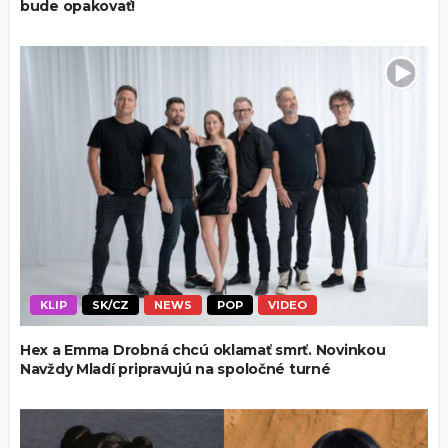
bude opakovať!
KLIP
SK/CZ
NEWS
POP
VIDEO
Hex a Emma Drobná chcú oklamať smrť. Novinkou
Navždy Mladí pripravujú na spoločné turné