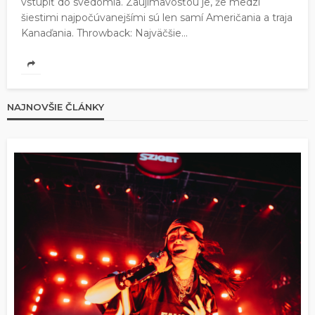
vstúpiť do svedomia. Zaujímavosťou je, že medzi
šiestimi najpočúvanejšími sú len samí Američania a traja
Kanaďania. Throwback: Najväčšie...
NAJNOVŠIE ČLÁNKY