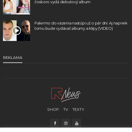
čoskoro vydá debutový album
Palermo do väzenia nastúpi už o pár dní. Aj napriek
tomu bude vydávať albumy a klipy (VIDEO)
REKLAMA
SHOP.
TV.
TEXTY.