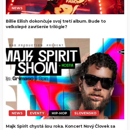
NEWS
Billie Eilish dokončuje svoj tretí album. Bude to
veľkolepé zavŕšenie trilógie?
NEWS
EVENTY
HIP-HOP
SLOVENSKO
Majk Spirit chystá šou roka. Koncert Nový Človek sa