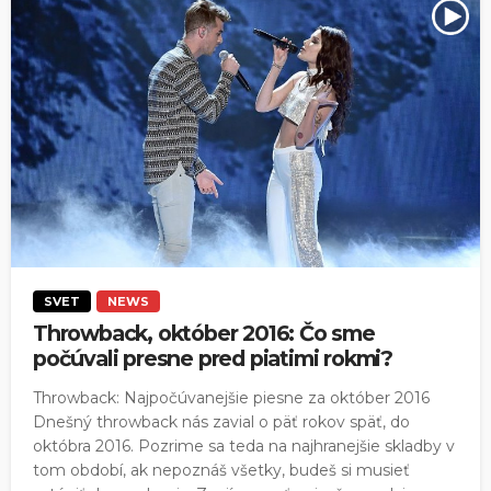
SVET
NEWS
Throwback, október 2016: Čo sme
počúvali presne pred piatimi rokmi?
Throwback: Najpočúvanejšie piesne za október 2016
Dnešný throwback nás zavial o päť rokov späť, do
októbra 2016. Pozrime sa teda na najhranejšie skladby v
tom období, ak nepoznáš všetky, budeš si musieť