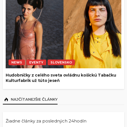
NEWS
EVENTY
SLOVENSKO
Hudobníčky z celého sveta ovládnu košickú Tabačku
Kulturfabrik už túto jeseň
NAJČÍTANEJŠIE ČLÁNKY
Žiadne články za posledných 24hodín