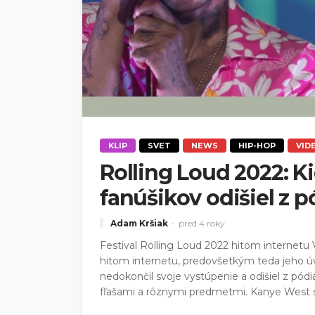
KLIP
SVET
NEWS
HIP-HOP
VID
Rolling Loud 2022: K
fanúšikov odišiel z p
Adam Kršiak
pred 4 roky
Festival Rolling Loud 2022 hitom internetu 
hitom internetu, predovšetkým teda jeho úv
nedokončil svoje vystúpenie a odišiel z pód
fľašami a rôznymi predmetmi. Kanye West s