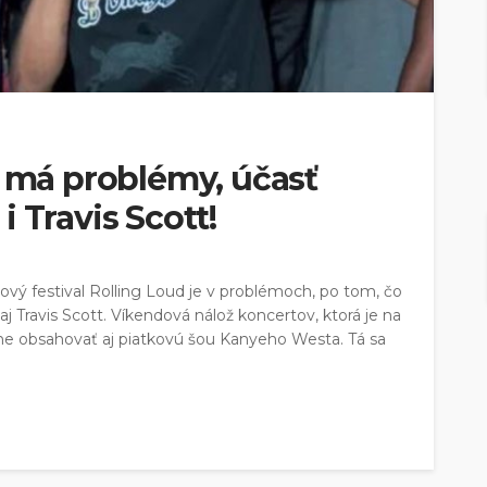
d má problémy, účasť
 Travis Scott!
vý festival Rolling Loud je v problémoch, po tom, čo
j Travis Scott. Víkendová nálož koncertov, ktorá je na
dne obsahovať aj piatkovú šou Kanyeho Westa. Tá sa