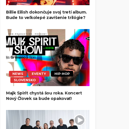
Billie Eilish dokončuje svoj tretí album.
Bude to veľkolepé zavŕšenie trilógie?
NEWS
EVENTY
HIP-HOP
SLOVENSKO
Majk Spirit chystá šou roka. Koncert
Nový Človek sa bude opakovať!