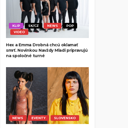
KLIP
SK/CZ
NEWS
POP
VIDEO
Hex a Emma Drobná chcú oklamať
smrť. Novinkou Navždy Mladí pripravujú
na spoločné turné
NEWS
EVENTY
SLOVENSKO