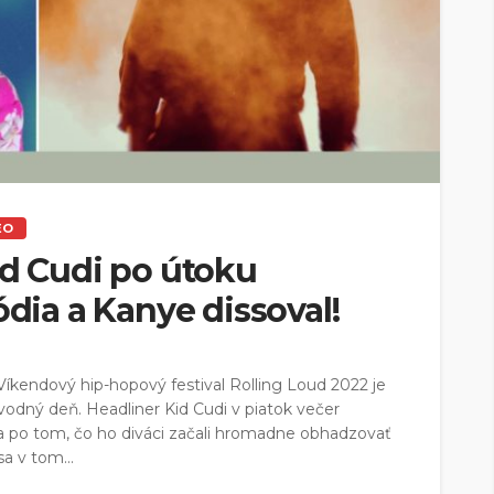
EO
id Cudi po útoku
ódia a Kanye dissoval!
Víkendový hip-hopový festival Rolling Loud 2022 je
odný deň. Headliner Kid Cudi v piatok večer
ia po tom, čo ho diváci začali hromadne obhadzovať
a v tom...