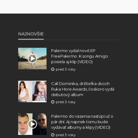
NAJNOVŠIE
Palermo vydal nové EP
FreePalermo. K songu Amigo
posiela aj klip (VIDEO)
pred 3 roky
Call Dominika, držiteľka dvoch
Ruka Hore Awards, čoskoro vydá
debutový album
pred 3 roky
Palermo do väzenia nastúpi už o
pár dní. Aj napriek tomu bude
vydávať albumy a klipy (VIDEO)
pred 3 roky