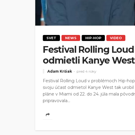
SVET
NEWS
HIP-HOP
VIDEO
Festival Rolling Lou
odmietli Kanye West i
Adam Kršiak
pred 4 roky
Festival Rolling Loud v problémoch Hip-hopo
svoju účasť odmietol Kanye West tak urobil a
pláne v Miami od 22. do 24. júla mala pôvo
pripravovala...