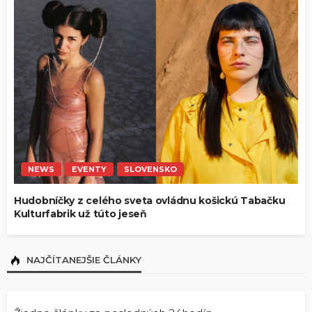
NEWS
EVENTY
SLOVENSKO
Hudobníčky z celého sveta ovládnu košickú Tabačku
Kulturfabrik už túto jeseň
NAJČÍTANEJŠIE ČLÁNKY