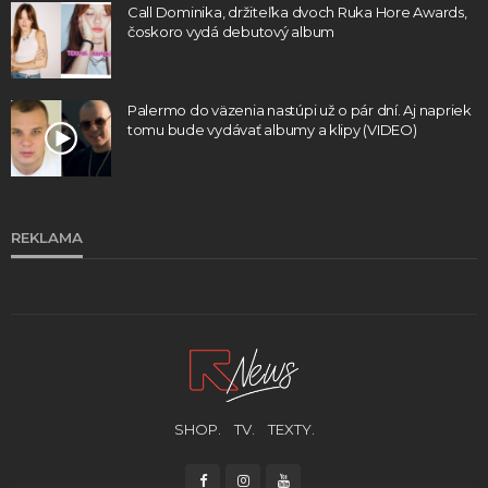
Call Dominika, držiteľka dvoch Ruka Hore Awards,
čoskoro vydá debutový album
Palermo do väzenia nastúpi už o pár dní. Aj napriek
tomu bude vydávať albumy a klipy (VIDEO)
REKLAMA
SHOP.
TV.
TEXTY.