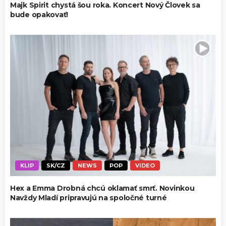
Majk Spirit chystá šou roka. Koncert Nový Človek sa
bude opakovať!
KLIP
SK/CZ
NEWS
POP
VIDEO
Hex a Emma Drobná chcú oklamať smrť. Novinkou
Navždy Mladí pripravujú na spoločné turné