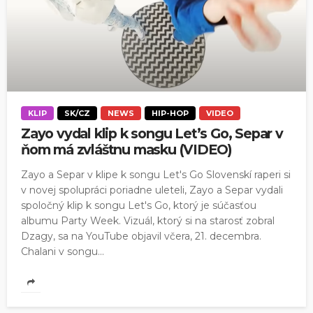
KLIP
SK/CZ
NEWS
HIP-HOP
VIDEO
Zayo vydal klip k songu Let’s Go, Separ v
ňom má zvláštnu masku (VIDEO)
Zayo a Separ v klipe k songu Let's Go Slovenskí raperi si
v novej spolupráci poriadne uleteli, Zayo a Separ vydali
spoločný klip k songu Let's Go, ktorý je súčasťou
albumu Party Week. Vizuál, ktorý si na starosť zobral
Dzagy, sa na YouTube objavil včera, 21. decembra.
Chalani v songu...