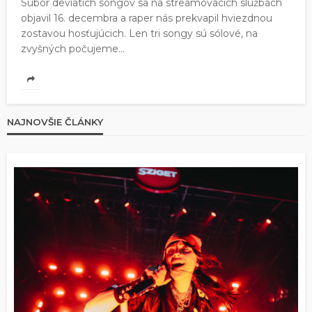
Súbor deviatich songov sa na streamovacích službách
objavil 16. decembra a raper nás prekvapil hviezdnou
zostavou hosťujúcich. Len tri songy sú sólové, na
zvyšných počujeme...
NAJNOVŠIE ČLÁNKY