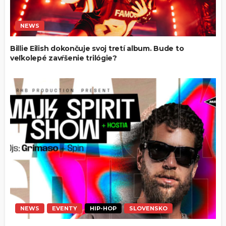
NEWS
Billie Eilish dokončuje svoj tretí album. Bude to
veľkolepé zavŕšenie trilógie?
NEWS
EVENTY
HIP-HOP
SLOVENSKO