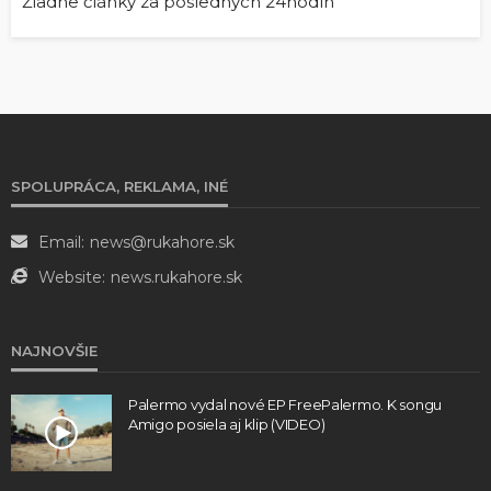
Žiadne články za posledných 24hodín
SPOLUPRÁCA, REKLAMA, INÉ
Email:
news@rukahore.sk
Website:
news.rukahore.sk
NAJNOVŠIE
Palermo vydal nové EP FreePalermo. K songu
Amigo posiela aj klip (VIDEO)