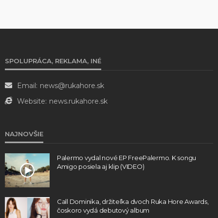
SPOLUPRÁCA, REKLAMA, INÉ
Email:
news@rukahore.sk
Website:
news.rukahore.sk
NAJNOVŠIE
Palermo vydal nové EP FreePalermo. K songu
Amigo posiela aj klip (VIDEO)
Call Dominika, držiteľka dvoch Ruka Hore Awards,
čoskoro vydá debutový album