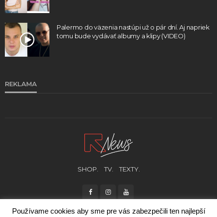
Palermo do väzenia nastúpi už o pár dní. Aj napriek
tomu bude vydávať albumy a klipy (VIDEO)
REKLAMA
SHOP.
TV.
TEXTY.
Používame cookies aby sme pre vás zabezpečili ten najlepší