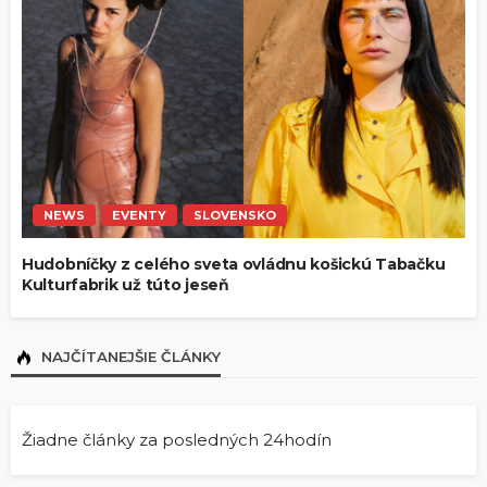
NEWS
EVENTY
SLOVENSKO
Hudobníčky z celého sveta ovládnu košickú Tabačku
Kulturfabrik už túto jeseň
NAJČÍTANEJŠIE ČLÁNKY
Žiadne články za posledných 24hodín