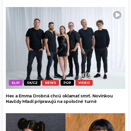
KLIP
SK/CZ
NEWS
POP
VIDEO
Hex a Emma Drobná chcú oklamať smrť. Novinkou
Navždy Mladí pripravujú na spoločné turné