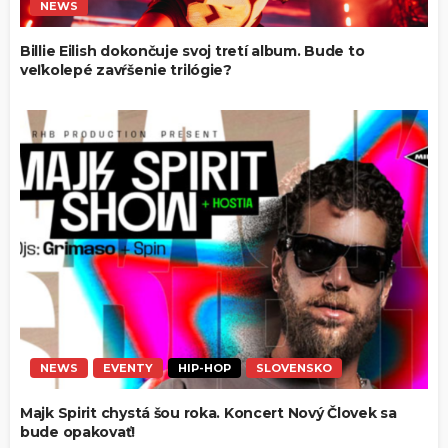
NEWS
Billie Eilish dokončuje svoj tretí album. Bude to
veľkolepé zavŕšenie trilógie?
NEWS
EVENTY
HIP-HOP
SLOVENSKO
Majk Spirit chystá šou roka. Koncert Nový Človek sa
bude opakovať!