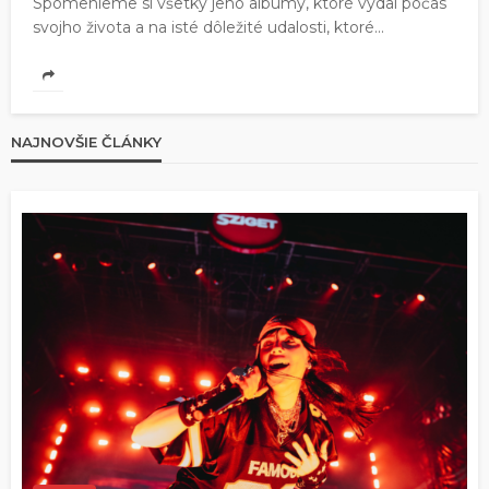
Spomenieme si všetky jeho albumy, ktoré vydal počas
svojho života a na isté dôležité udalosti, ktoré...
NAJNOVŠIE ČLÁNKY