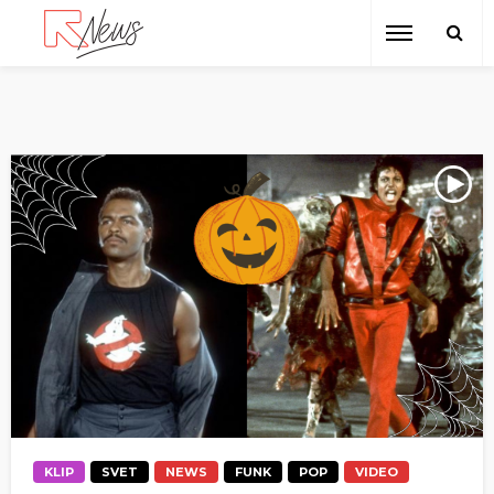
KLIP
SVET
NEWS
FUNK
POP
VIDEO