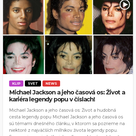
KLIP
SVET
NEWS
Michael Jackson a jeho časová os: Život a
kariéra legendy popu v číslach!
Michael Jackson a jeho časová os: Život a hudobná
cesta legendy popu Michael Jackson a jeho časová os
sú témami dnešného článku, v ktorom sa pozrieme na
niektoré z najväčších míľnikov života legendy popu.