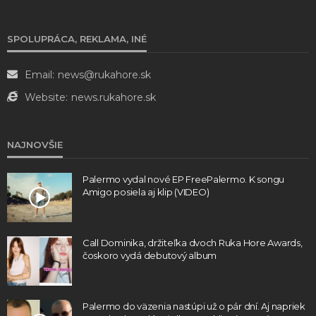
SPOLUPRÁCA, REKLAMA, INÉ
Email:
news@rukahore.sk
Website:
news.rukahore.sk
NAJNOVŠIE
Palermo vydal nové EP FreePalermo. K songu
Amigo posiela aj klip (VIDEO)
Call Dominika, držiteľka dvoch Ruka Hore Awards,
čoskoro vydá debutový album
Palermo do väzenia nastúpi už o pár dní. Aj napriek