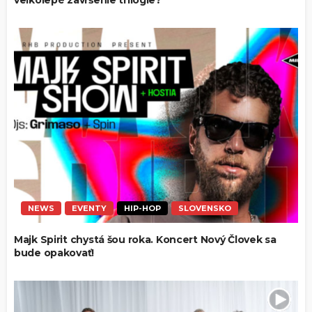
veľkolepé zavŕšenie trilógie?
NEWS
EVENTY
HIP-HOP
SLOVENSKO
Majk Spirit chystá šou roka. Koncert Nový Človek sa
bude opakovať!