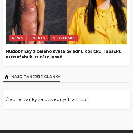
NEWS
EVENTY
SLOVENSKO
Hudobníčky z celého sveta ovládnu košickú Tabačku
Kulturfabrik už túto jeseň
NAJČÍTANEJŠIE ČLÁNKY
Žiadne články za posledných 24hodín