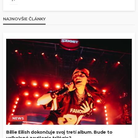
NAJNOVŠIE ČLÁNKY
NEWS
Billie Eilish dokončuje svoj tretí album. Bude to