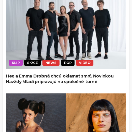
KLIP
SK/CZ
NEWS
POP
VIDEO
Hex a Emma Drobná chcú oklamať smrť. Novinkou
Navždy Mladí pripravujú na spoločné turné