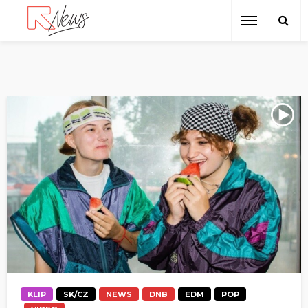
KLIP
SK/CZ
NEWS
DNB
EDM
POP