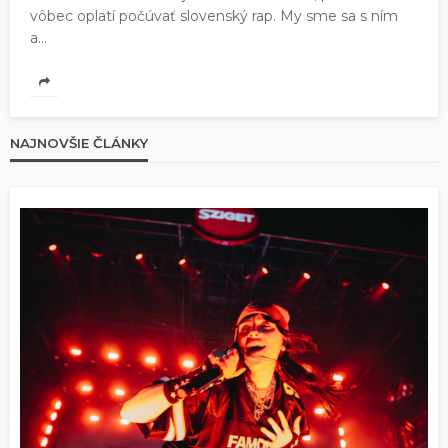
vôbec oplatí počúvať slovenský rap. My sme sa s ním
a...
NAJNOVŠIE ČLÁNKY