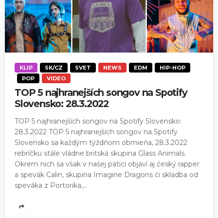
KLIP
SK/CZ
SVET
NEWS
EDM
HIP-HOP
POP
VIDEO
TOP 5 najhranejších songov na Spotify
Slovensko: 28.3.2022
TOP 5 najhranejších songov na Spotify Slovensko:
28.3.2022 TOP 5 najhranejších songov na Spotify
Slovensko sa každým týždňom obmieňa, 28.3.2022
rebríčku stále vládne britská skupina Glass Animals.
Okrem nich sa však v našej pätici objaví aj český rapper
a spevák Calin, skupina Imagine Dragons či skladba od
speváka z Portorika,...