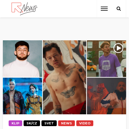
KLIP
SK/CZ
SVET
NEWS
VIDEO