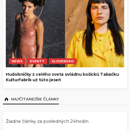
NEWS
EVENTY
SLOVENSKO
Hudobníčky z celého sveta ovládnu košickú Tabačku
Kulturfabrik už túto jeseň
NAJČÍTANEJŠIE ČLÁNKY
Žiadne články za posledných 24hodín