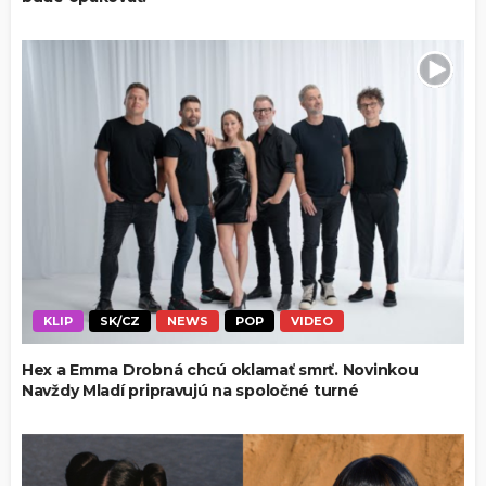
KLIP
SK/CZ
NEWS
POP
VIDEO
Hex a Emma Drobná chcú oklamať smrť. Novinkou
Navždy Mladí pripravujú na spoločné turné