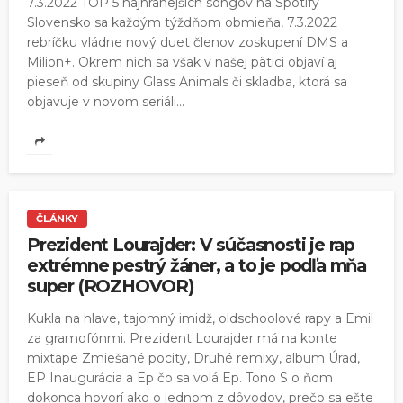
7.3.2022 TOP 5 najhranejších songov na Spotify
Slovensko sa každým týždňom obmieňa, 7.3.2022
rebríčku vládne nový duet členov zoskupení DMS a
Milion+. Okrem nich sa však v našej pätici objaví aj
pieseň od skupiny Glass Animals či skladba, ktorá sa
objavuje v novom seriáli...
ČLÁNKY
Prezident Lourajder: V súčasnosti je rap
extrémne pestrý žáner, a to je podľa mňa
super (ROZHOVOR)
Kukla na hlave, tajomný imidž, oldschoolové rapy a Emil
za gramofónmi. Prezident Lourajder má na konte
mixtape Zmiešané pocity, Druhé remixy, album Úrad,
EP Inaugurácia a Ep čo sa volá Ep. Tono S o ňom
dokonca hovorí ako o jednom z dôvodov, prečo sa ešte