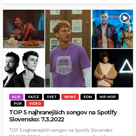
KLIP
SK/CZ
SVET
NEWS
EDM
HIP-HOP
POP
VIDEO
TOP 5 najhranejších songov na Spotify
Slovensko: 7.3.2022
TOP 5 najhranejších songov na Spotify Slovensko: