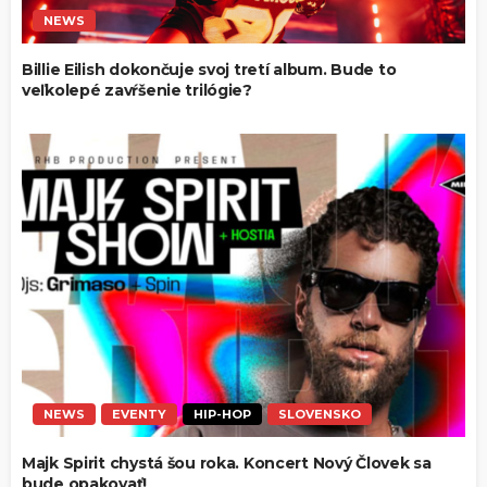
NEWS
Billie Eilish dokončuje svoj tretí album. Bude to
veľkolepé zavŕšenie trilógie?
NEWS
EVENTY
HIP-HOP
SLOVENSKO
Majk Spirit chystá šou roka. Koncert Nový Človek sa
bude opakovať!