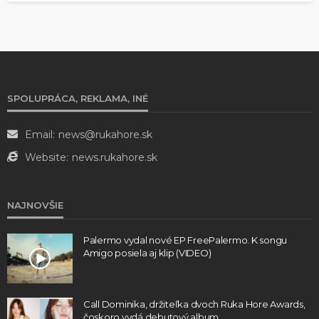
SPOLUPRÁCA, REKLAMA, INÉ
Email:
news@rukahore.sk
Website:
news.rukahore.sk
NAJNOVŠIE
Palermo vydal nové EP FreePalermo. K songu
Amigo posiela aj klip (VIDEO)
Call Dominika, držiteľka dvoch Ruka Hore Awards,
čoskoro vydá debutový album