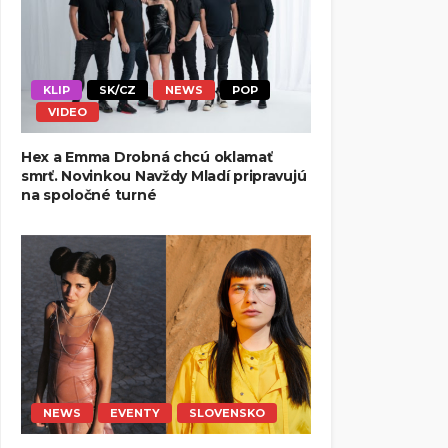
KLIP
SK/CZ
NEWS
POP
VIDEO
Hex a Emma Drobná chcú oklamať
smrť. Novinkou Navždy Mladí pripravujú
na spoločné turné
NEWS
EVENTY
SLOVENSKO