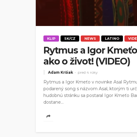
KLIP
SK/CZ
NEWS
LATINO
VID
Rytmus a Igor Kmeťo 
ako o život! (VIDEO)
Adam Kršiak
pred 4 roky
Rytmus a Igor Kmeťo v novinke Asal Rytmus 
podarený song s názvom Asal, ktorým ti určit
hudobnú stránku sa postaral Igor Kmeťo Band
dostane...