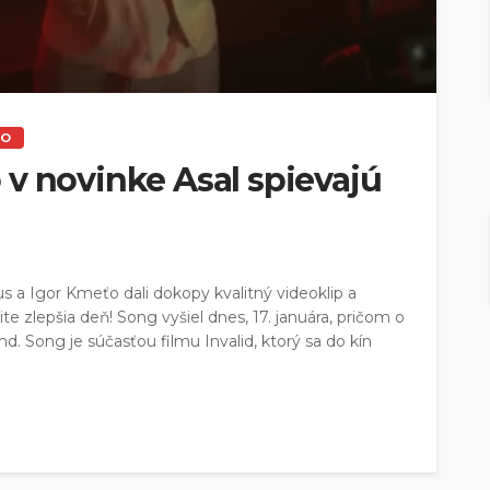
EO
v novinke Asal spievajú
a Igor Kmeťo dali dokopy kvalitný videoklip a
e zlepšia deň! Song vyšiel dnes, 17. januára, pričom o
. Song je súčasťou filmu Invalid, ktorý sa do kín