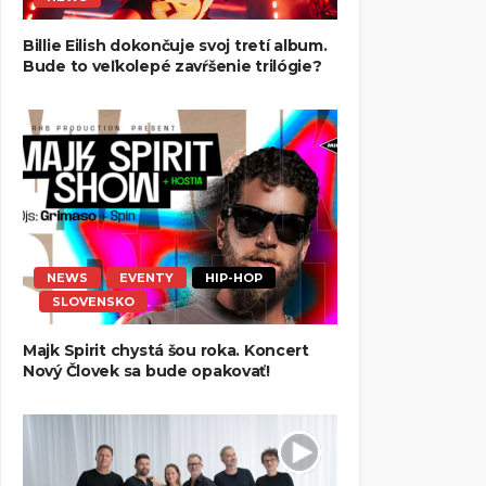
Billie Eilish dokončuje svoj tretí album.
Bude to veľkolepé zavŕšenie trilógie?
NEWS
EVENTY
HIP-HOP
SLOVENSKO
Majk Spirit chystá šou roka. Koncert
Nový Človek sa bude opakovať!