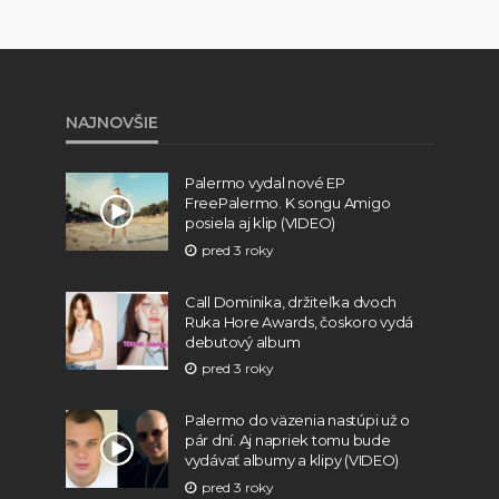
NAJNOVŠIE
Palermo vydal nové EP
FreePalermo. K songu Amigo
posiela aj klip (VIDEO)
pred 3 roky
Call Dominika, držiteľka dvoch
Ruka Hore Awards, čoskoro vydá
debutový album
pred 3 roky
Palermo do väzenia nastúpi už o
pár dní. Aj napriek tomu bude
vydávať albumy a klipy (VIDEO)
pred 3 roky