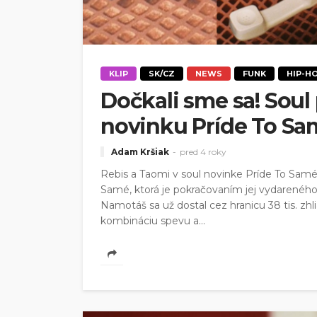
KLIP
SK/CZ
NEWS
FUNK
HIP-H
Dočkali sme sa! Soul
novinku Príde To Sa
Adam Kršiak
pred 4 roky
Rebis a Taomi v soul novinke Príde To Samé
Samé, ktorá je pokračovaním jej vydareného
Namotáš sa už dostal cez hranicu 38 tis. z
kombináciu spevu a...