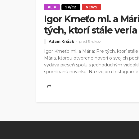
KLIP
SK/CZ
NEWS
Igor Kmeťo ml. a Mári
tých, ktorí stále veria 
Adam Kršiak
pred 5 rokov
Igor Kmeťo ml. a Mária: Pre tých, ktorí stál
Mária, ktorou otvorene hovorí o svojich po
vydáva pieseň spolu s jednoduchým videokli
spomínanú novinku. Na svojom Instagrame..