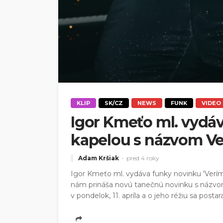
KLIP
SK/CZ
NEWS
FUNK
VIDEO
Igor Kmeťo ml. vydáv
kapelou s názvom Ve
Adam Kršiak
pred 4 roky
Igor Kmeťo ml. vydáva funky novinku 'Verím
nám prináša novú tanečnú novinku s názvom V
v pondelok, 11. apríla a o jeho réžiu sa post