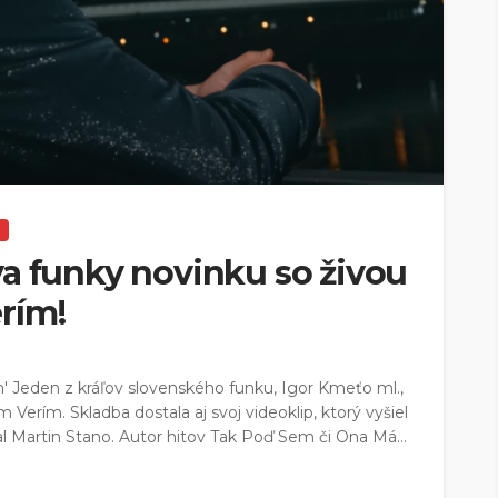
a funky novinku so živou
rím!
' Jeden z kráľov slovenského funku, Igor Kmeťo ml.,
erím. Skladba dostala aj svoj videoklip, ktorý vyšiel
aral Martin Stano. Autor hitov Tak Poď Sem či Ona Má...