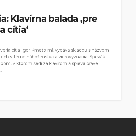
a: Klavírna balada ‚pre
a cítia‘
e veria cítia Igor Kmeťo ml. vydáva skladbu s názvom
citoch v téme náboženstva a vierovyznania. Spevák
pom, v ktorom sedí za klavírom a spieva práve
.