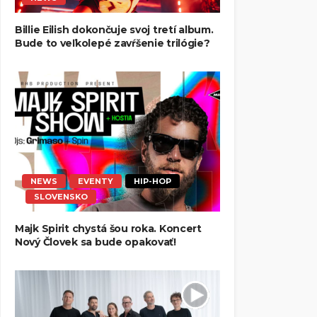
Billie Eilish dokončuje svoj tretí album.
Bude to veľkolepé zavŕšenie trilógie?
NEWS
EVENTY
HIP-HOP
SLOVENSKO
Majk Spirit chystá šou roka. Koncert
Nový Človek sa bude opakovať!