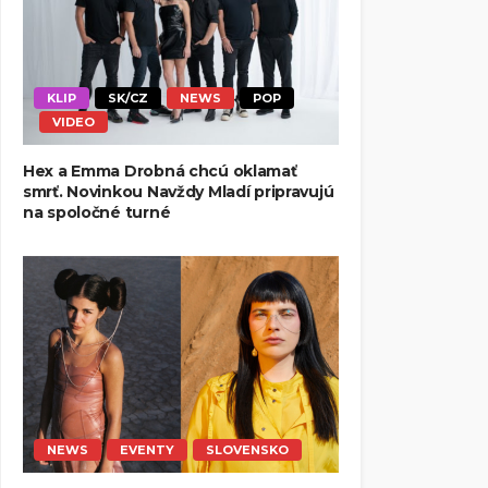
KLIP
SK/CZ
NEWS
POP
VIDEO
Hex a Emma Drobná chcú oklamať
smrť. Novinkou Navždy Mladí pripravujú
na spoločné turné
NEWS
EVENTY
SLOVENSKO