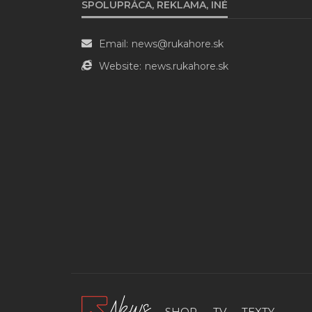
SPOLUPRÁCA, REKLAMA, INÉ
Email:
news@rukahore.sk
Website:
news.rukahore.sk
SHOP.
TV.
TEXTY.