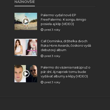
NAJNOVŠIE
Palermo vydal nové EP
FreePalermo. K songu Amigo
posiela aj klip (VIDEO)
pred 3 roky
Call Dominika, držiteľka dvoch
Ruka Hore Awards, čoskoro vydá
debutový album
pred 3 roky
Palermo do väzenia nastúpi už o
pár dní. Aj napriek tomu bude
vydávať albumy a klipy (VIDEO)
pred 3 roky