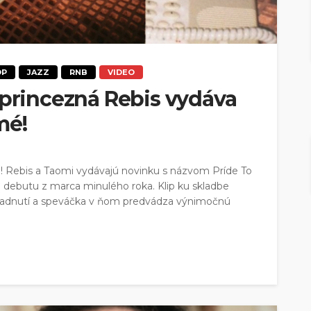
OP
JAZZ
RNB
VIDEO
 princezná Rebis vydáva
mé!
! Rebis a Taomi vydávajú novinku s názvom Príde To
 debutu z marca minulého roka. Klip ku skladbe
hliadnutí a speváčka v ňom predvádza výnimočnú