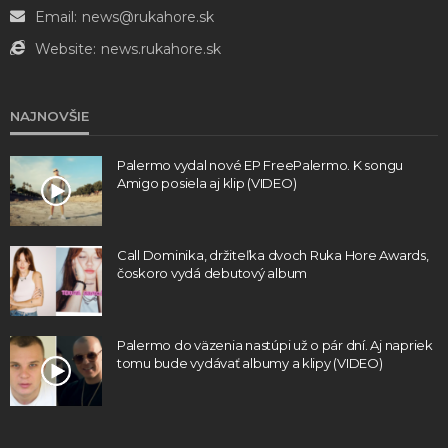
Email:
news@rukahore.sk
Website:
news.rukahore.sk
NAJNOVŠIE
Palermo vydal nové EP FreePalermo. K songu
Amigo posiela aj klip (VIDEO)
Call Dominika, držiteľka dvoch Ruka Hore Awards,
čoskoro vydá debutový album
Palermo do väzenia nastúpi už o pár dní. Aj napriek
tomu bude vydávať albumy a klipy (VIDEO)