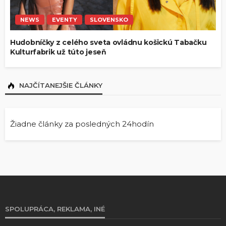
NEWS
EVENTY
SLOVENSKO
Hudobníčky z celého sveta ovládnu košickú Tabačku
Kulturfabrik už túto jeseň
NAJČÍTANEJŠIE ČLÁNKY
Žiadne články za posledných 24hodín
SPOLUPRÁCA, REKLAMA, INÉ