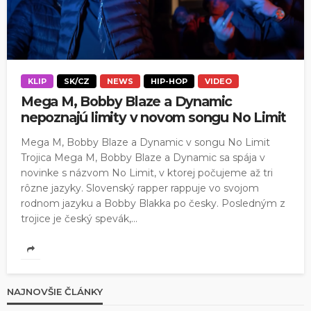
KLIP
SK/CZ
NEWS
HIP-HOP
VIDEO
Mega M, Bobby Blaze a Dynamic
nepoznajú limity v novom songu No Limit
Mega M, Bobby Blaze a Dynamic v songu No Limit
Trojica Mega M, Bobby Blaze a Dynamic sa spája v
novinke s názvom No Limit, v ktorej počujeme až tri
rôzne jazyky. Slovenský rapper rappuje vo svojom
rodnom jazyku a Bobby Blakka po česky. Posledným z
trojice je český spevák,...
NAJNOVŠIE ČLÁNKY