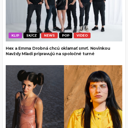
KLIP
SK/CZ
NEWS
POP
VIDEO
Hex a Emma Drobná chcú oklamať smrť. Novinkou
Navždy Mladí pripravujú na spoločné turné