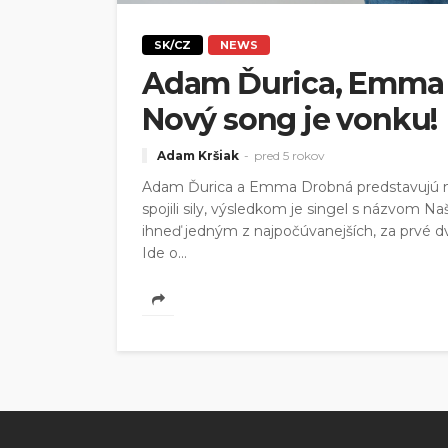
SK/CZ
NEWS
Adam Ďurica, Emma 
Nový song je vonku!
Adam Kršiak
pred 5 rokov
Adam Ďurica a Emma Drobná predstavujú 
spojili sily, výsledkom je singel s názvom N
ihneď jedným z najpočúvanejších, za prvé dva
Ide o...