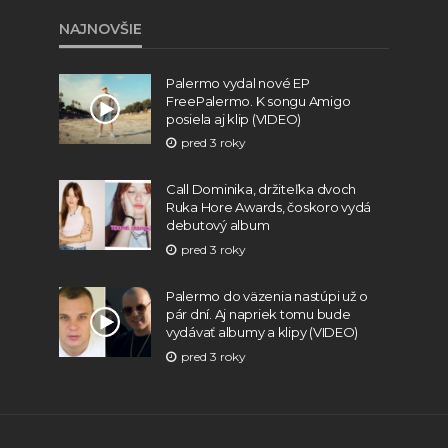
NAJNOVŠIE
Palermo vydal nové EP
FreePalermo. K songu Amigo
posiela aj klip (VIDEO)
pred 3 roky
Call Dominika, držiteľka dvoch
Ruka Hore Awards, čoskoro vydá
debutový album
pred 3 roky
Palermo do väzenia nastúpi už o
pár dní. Aj napriek tomu bude
vydávať albumy a klipy (VIDEO)
pred 3 roky