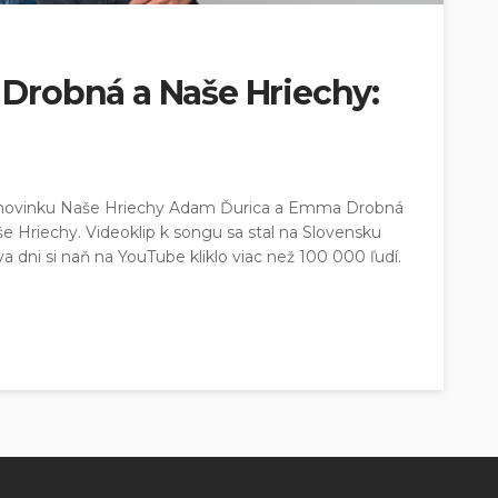
Drobná a Naše Hriechy:
novinku Naše Hriechy Adam Ďurica a Emma Drobná
aše Hriechy. Videoklip k songu sa stal na Slovensku
 dni si naň na YouTube kliklo viac než 100 000 ľudí.