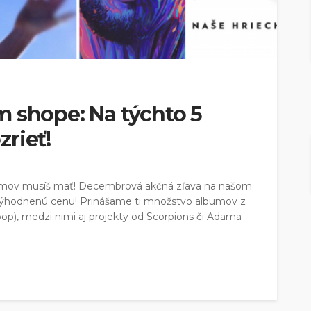
m shope: Na týchto 5
rieť!
bumov musíš mať! Decembrová akčná zľava na našom
zvýhodnenú cenu! Prinášame ti množstvo albumov z
 pop), medzi nimi aj projekty od Scorpions či Adama