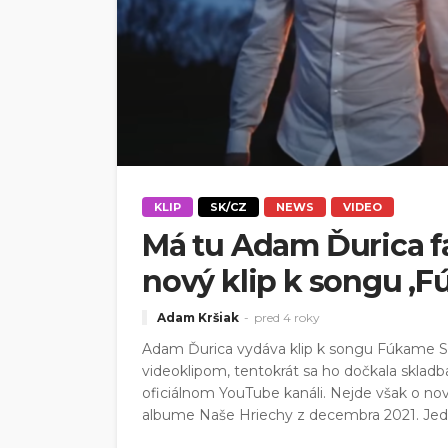
KLIP
SK/CZ
NEWS
VIDEO
Má tu Adam Ďurica f
nový klip k songu ‚F
Adam Kršiak
pred 4 roky
Adam Ďurica vydáva klip k songu Fúkame S
videoklipom, tentokrát sa ho dočkala skladba
oficiálnom YouTube kanáli. Nejde však o no
albume Naše Hriechy z decembra 2021. Jede