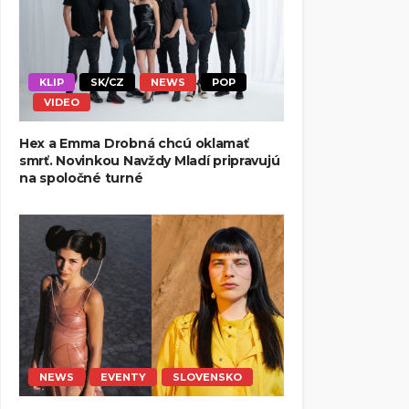
KLIP
SK/CZ
NEWS
POP
VIDEO
Hex a Emma Drobná chcú oklamať
smrť. Novinkou Navždy Mladí pripravujú
na spoločné turné
NEWS
EVENTY
SLOVENSKO