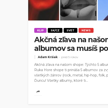
KLIP
SK/CZ
SVET
NEWS
Akčná zľava na našo
albumov sa musíš poz
Adam Kršiak
pred 5 rokov
Akčná zľava na našom shope: Týchto 5 al
Ruka Hore shope ti prináša 5 albumov za 
všetkých žánrov (rock, metal, hip-hop, folk,
Ďuricu! Všetky albumy, ktoré ti...