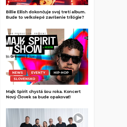
Billie Eilish dokončuje svoj tretí album.
Bude to veľkolepé zavŕšenie trilógie?
NEWS
EVENTY
HIP-HOP
SLOVENSKO
Majk Spirit chystá šou roka. Koncert
Nový Človek sa bude opakovať!