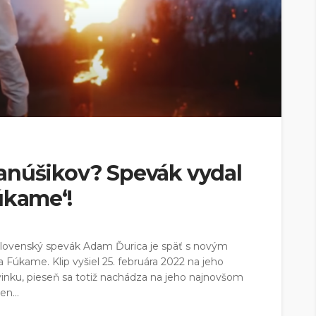
anúšikov? Spevák vydal
úkame‘!
lovenský spevák Adam Ďurica je späť s novým
 Fúkame. Klip vyšiel 25. februára 2022 na jeho
vinku, pieseň sa totiž nachádza na jeho najnovšom
n...