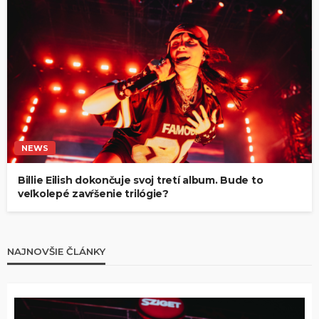
NEWS
Billie Eilish dokončuje svoj tretí album. Bude to
veľkolepé zavŕšenie trilógie?
NAJNOVŠIE ČLÁNKY