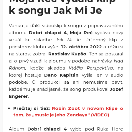
k songu Jak Mi Je
Vonku je ďalší videoklip k songu z pripravovaného
albumu
Dobrí chlapci 4
,
Moja Reč
vydáva nový
vizuál ku skladbe
Jak Mi Je
! Príjemný klip z
priestorov klubu vyšiel
12. októbra 2022
a réžiu si
na starosť zobral
Rastislav Kupšo
. Ten sa postaral
aj o prvý vizuál k albumu v podobe nahrávky
Nad
Ránom,
keďže skladba
Vtáčia Perspektíva
, na
ktorej hosťuje
Dano Kapitán
, vyšla len v audio
podobe. O produkcii sa ani nemusíme baviť,
každému je snáď jasné, že song produkoval
Jozef
Engerer
.
Prečítaj si tiež:
Robin Zoot v novom klipe o
tom, že „music je jeho Zendaya“ (VIDEO)
Album
Dobrí chlapci 4
vyjde pod Ruka Hore