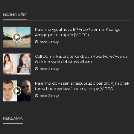
NAJNOVŠIE
Palermo vydal nové EP FreePalermo. K songu
Amigo posiela aj klip (VIDEO)
pred 3 roky
Call Dominika, držiteľka dvoch Ruka Hore Awards,
čoskoro vydá debutový album
pred 3 roky
Palermo do väzenia nastúpi už o pár dní. Aj napriek
tomu bude vydávať albumy a klipy (VIDEO)
pred 3 roky
REKLAMA