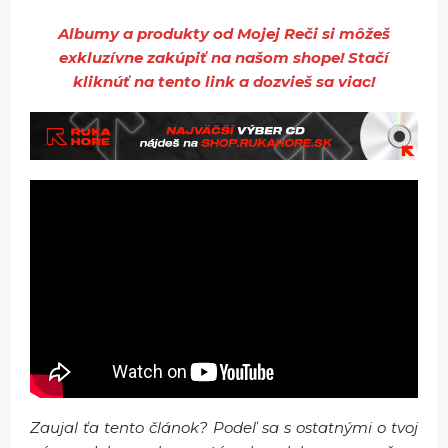
Albumy a produkty od Mojej Reči si môžeš
exkluzívne zakúpiť na našom shope! Stačí
kliknúť na tento link a dozvieš sa viac!
Zaujal ťa tento článok? Podeľ sa s ostatnými o tvoj