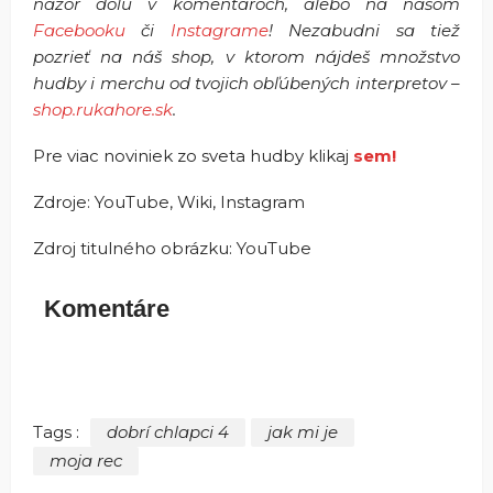
názor dolu v komentároch, alebo na našom
Facebooku
či
Instagrame
! Nezabudni sa tiež
pozrieť na náš shop, v ktorom nájdeš množstvo
hudby i merchu od tvojich obľúbených interpretov –
shop.rukahore.sk
.
Pre viac noviniek zo sveta hudby klikaj
sem!
Zdroje: YouTube, Wiki, Instagram
Zdroj titulného obrázku: YouTube
Komentáre
Tags :
dobrí chlapci 4
jak mi je
moja rec