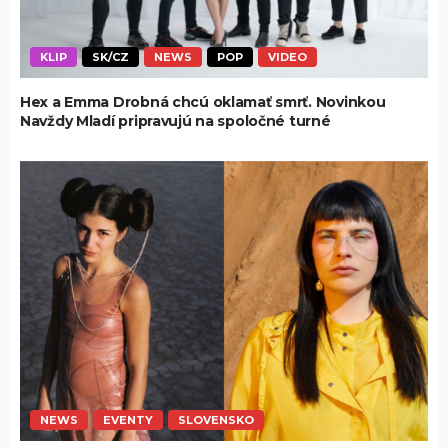
KLIP
SK/CZ
NEWS
POP
VIDEO
Hex a Emma Drobná chcú oklamať smrť. Novinkou
Navždy Mladí pripravujú na spoločné turné
NEWS
EVENTY
SLOVENSKO