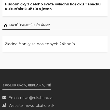
Hudobníčky z celého sveta ovládnu košickú Tabačku
Kulturfabrik už túto jeseň
NAJČÍTANEJŠIE ČLÁNKY
Žiadne články za posledných 24hodín
SPOLUPRÁCA, REKLAMA, INÉ
Email:
news@rukahore.sk
Website:
news.rukahore.sk