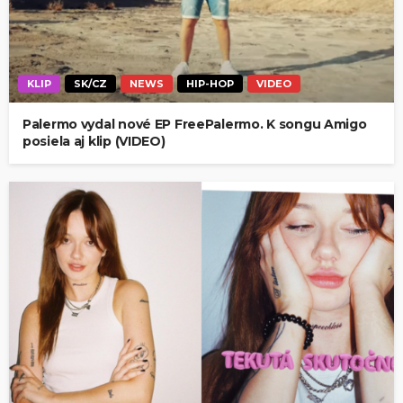
KLIP
SK/CZ
NEWS
HIP-HOP
VIDEO
Palermo vydal nové EP FreePalermo. K songu Amigo
posiela aj klip (VIDEO)