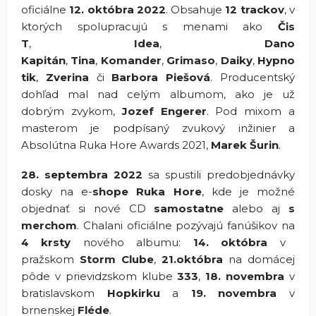
oficiálne
12. októbra 2022
. Obsahuje
12 trackov
, v
ktorých spolupracujú s menami ako
Čis
T
,
Idea
,
Dano
Kapitán
,
Tina
,
Komander
,
Grimaso
,
Daiky
,
Hypno
tik
,
Zverina
či
Barbora Piešová
. Producentský
dohľad mal nad celým albumom, ako je už
dobrým zvykom,
Jozef Engerer
. Pod mixom a
masterom je podpísaný zvukový inžinier a
Absolútna Ruka Hore Awards 2021,
Marek Šurin
.
28. septembra 2022
sa spustili predobjednávky
dosky na e-
shope Ruka Hore
, kde je možné
objednať si nové CD
samostatne
alebo aj
s
merchom
. Chalani oficiálne pozývajú fanúšikov na
4 krsty
nového albumu:
14. októbra
v
pražskom
Storm Clube
,
21.októbra
na domácej
pôde v prievidzskom klube
333
,
18. novembra
v
bratislavskom
Hopkirku
a
19. novembra
v
brnenskej
Fléde
.