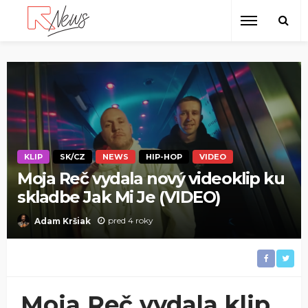
KLIP
SK/CZ
NEWS
HIP-HOP
VIDEO
Moja Reč vydala nový videoklip ku
skladbe Jak Mi Je (VIDEO)
pred 4 roky
Adam Kršiak
Moja Reč vydala klip