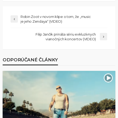
Robin Zoot v novom klipe o tom, že „music
je jeho Zendaya“ (VIDEO)
Filip Jančík prináša sériu exkluzívnych
vianočných koncertov (VIDEO)
ODPORÚČANÉ ČLÁNKY