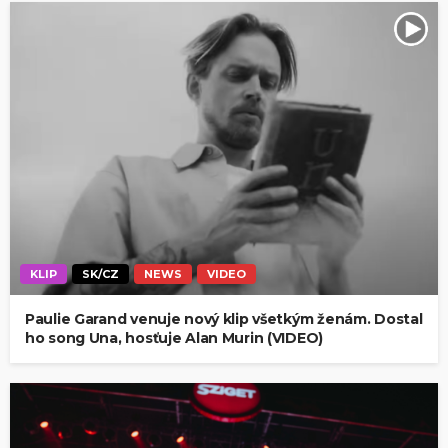
KLIP
SK/CZ
NEWS
VIDEO
Paulie Garand venuje nový klip všetkým ženám. Dostal
ho song Una, hosťuje Alan Murin (VIDEO)