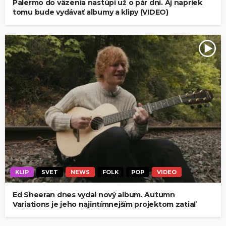
Palermo do väzenia nastúpi už o pár dní. Aj napriek
tomu bude vydávať albumy a klipy (VIDEO)
KLIP
SVET
NEWS
FOLK
POP
VIDEO
Ed Sheeran dnes vydal nový album. Autumn
Variations je jeho najintímnejším projektom zatiaľ