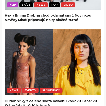
KLIP
SK/CZ
NEWS
POP
VIDEO
Hex a Emma Drobná chcú oklamať smrť. Novinkou
Navždy Mladí pripravujú na spoločné turné
NEWS
EVENTY
SLOVENSKO
Hudobníčky z celého sveta ovládnu košickú Tabačku
Kulturfabrik už túto jeseň