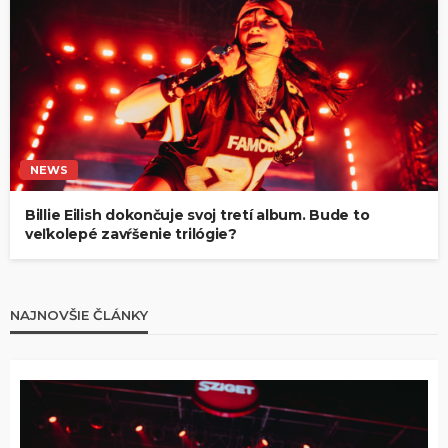
NEWS
Billie Eilish dokončuje svoj tretí album. Bude to
veľkolepé zavŕšenie trilógie?
NAJNOVŠIE ČLÁNKY