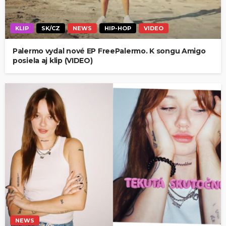
KLIP
SK/CZ
NEWS
HIP-HOP
VIDEO
Palermo vydal nové EP FreePalermo. K songu Amigo
posiela aj klip (VIDEO)
NEWS