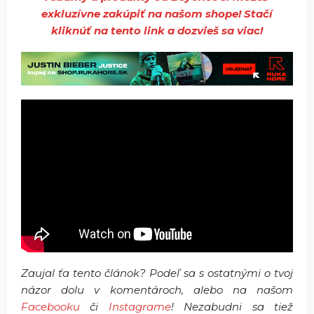
exkluzívne zakúpiť na našom shope! Stačí
kliknúť na tento link a dozvieš sa viac!
Zaujal ťa tento článok? Podeľ sa s ostatnými o tvoj
názor dolu v komentároch, alebo na našom
Facebooku
či
Instagrame
! Nezabudni sa tiež