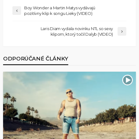
Boy Wonder a Martin Matys vydávajú
pozitívny klip k songu Lieky (VIDEO)
Laris Diam vydala novinku NTL so sexy
klipom, ktorý točil Dalyb (VIDEO)
ODPORÚČANÉ ČLÁNKY