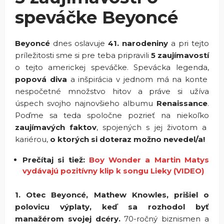
speváčke Beyoncé
Beyoncé
dnes oslavuje
41. narodeniny
a pri tejto
príležitosti sme si pre teba pripravili
5 zaujímavostí
o tejto americkej speváčke. Spevácka legenda,
popová diva
a inšpirácia v jednom má na konte
nespočetné množstvo hitov a práve si užíva
úspech svojho najnovšieho albumu
Renaissance
.
Poďme sa teda spoločne pozrieť na niekoľko
zaujímavých faktov
, spojených s jej životom a
kariérou,
o ktorých si doteraz možno nevedel/a!
Prečítaj si tiež:
Boy Wonder a Martin Matys
vydávajú pozitívny klip k songu Lieky (VIDEO)
1. Otec Beyoncé, Mathew Knowles, prišiel o
polovicu výplaty, keď sa rozhodol byť
manažérom svojej dcéry.
70-ročný biznismen a