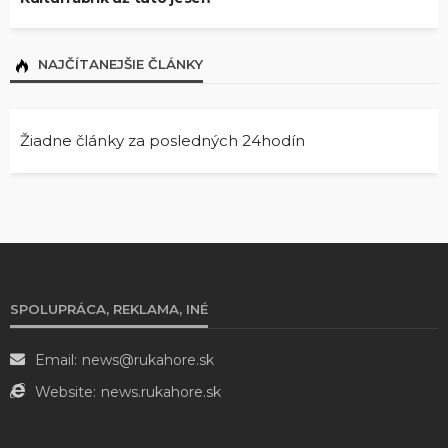
NAJČÍTANEJŠIE ČLÁNKY
Žiadne články za posledných 24hodín
SPOLUPRÁCA, REKLAMA, INÉ
Email:
news@rukahore.sk
Website:
news.rukahore.sk