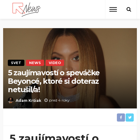
SVET
NEWS
VIDEO
5 zaujímavostí o speváčke
Beyoncé, ktoré si doteraz
netušil/a!
pred 4 roky
Adam Kršiak
5 zaujímavostí o