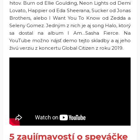
hitov. Burn od Ellie Goulding, Neon Lights od Demi
Lovato, Happier od Eda Sheerana, Sucker od Jonas
Brothers, alebo I Want You To Know od Zedda a
Seleny Gomez. Jedným z nich je aj song Halo, ktorý
sa dostal na album I Am…Sasha Fierce. Na
YouTube možno nájsť demo tejto skladby a aj jeho
živú verziu z koncertu Global Citizen z roku 2019.
5 zaujímavostí o speváčke