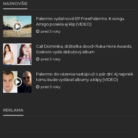
NAJNOVŠIE
Palermo vydal nové EP FreePalermo. K songu
Amigo posiela aj klip (VIDEO)
pred 3 roky
Call Dominika, držiteľka dvoch Ruka Hore Awards,
čoskoro vydá debutový album
pred 3 roky
Palermo do väzenia nastúpi už o pár dní. Aj napriek
tomu bude vydávať albumy a klipy (VIDEO)
pred 3 roky
REKLAMA