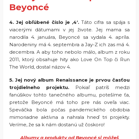
Beyoncé
4. Jej obľúbené číslo je ‚4‘.
Táto cifra sa spája s
viacerými dátumami v jej živote. Jej mama sa
narodila 4. januára, Beyoncé sa vydala 4. apríla.
Narodeniny má 4. septembra a Jay-Z ich zas má 4.
decembra. A aby toho nebolo málo, album z roku
2011, ktorý obsahuje hity ako Love On Top či Run
The World, dostal názov 4.
5. Jej nový album Renaissance je prvou časťou
trojdielneho projektu.
Pokiaľ patríš medzi
fanúšikov tohto tanečného albumu, potešíme ťa,
pretože Beyoncé má toho pre nás oveľa viac.
Speváčka bola počas pandemického obdobia
mimoriadne aktívna a nahrala hneď tri projekty.
Veríme, že sa k nám dostanú už čoskoro!
Albumy a produkty od Beyoncé si môžeš