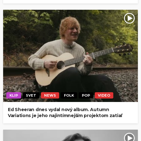
KLIP
SVET
NEWS
FOLK
POP
VIDEO
Ed Sheeran dnes vydal nový album. Autumn
Variations je jeho najintímnejším projektom zatiaľ