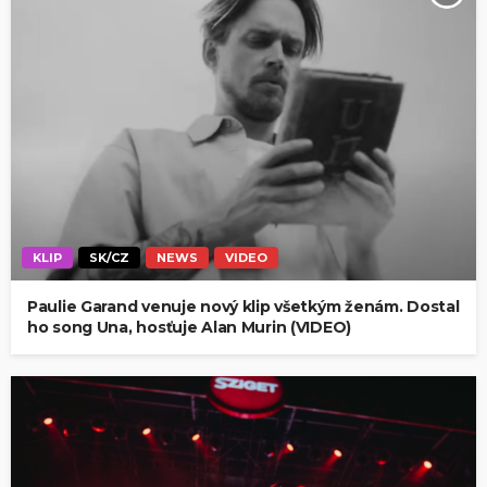
KLIP
SK/CZ
NEWS
VIDEO
Paulie Garand venuje nový klip všetkým ženám. Dostal
ho song Una, hosťuje Alan Murin (VIDEO)