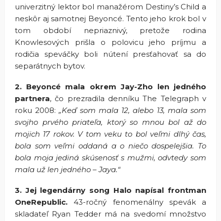
univerzitný lektor bol manažérom Destiny’s Child a
neskôr aj samotnej Beyoncé. Tento jeho krok bol v
tom období nepriaznivý, pretože rodina
Knowlesových prišla o polovicu jeho príjmu a
rodičia speváčky boli nútení presťahovať sa do
separátnych bytov.
2. Beyoncé mala okrem Jay-Zho len jedného
partnera
, čo prezradila denníku The Telegraph v
roku 2008:
„Keď som mala 12, alebo 13, mala som
svojho prvého priateľa, ktorý so mnou bol až do
mojich 17 rokov. V tom veku to bol veľmi dlhý čas,
bola som veľmi oddaná a o niečo dospelejšia. To
bola moja jediná skúsenosť s mužmi, odvtedy som
mala už len jedného – Jaya.“
3. Jej legendárny song Halo napísal frontman
OneRepublic.
43-ročný fenomenálny spevák a
skladateľ Ryan Tedder má na svedomí množstvo