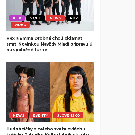
KLIP
SK/CZ
NEWS
POP
VIDEO
Hex a Emma Drobná chcú oklamať
smrť. Novinkou Navždy Mladí pripravujú
na spoločné turné
NEWS
EVENTY
SLOVENSKO
Hudobníčky z celého sveta ovládnu
košickú Tabačku Kulturfabrik už túto