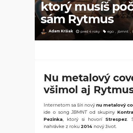
ktorý musíš poču
sám Rytmus
Adam Kršiak
pred 4 roky
ego
jbmnt
Nu metalový cov
všimol aj Rytmu
Internetom sa šíri nový
nu metalový co
ide o song
JBMNT
od skupiny
Kontra
Pezinka
, ktorý si hovorí
Strespez
. 
nahrávke z roku
2014
nový život.