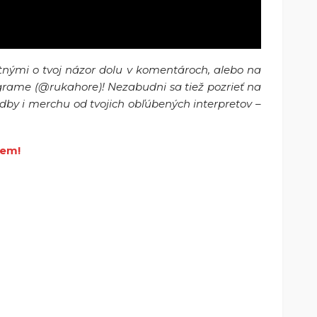
atnými o tvoj názor dolu v komentároch, alebo na
rame (@rukahore)! Nezabudni sa tiež pozrieť na
by i merchu od tvojich obľúbených interpretov –
em!