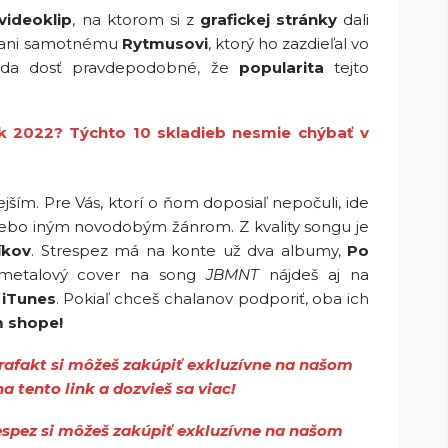
videoklip
, na ktorom si z
grafickej stránky
dali
l ani samotnému
Rytmusovi
, ktorý ho zazdieľal vo
eda dosť pravdepodobné, že
popularita
tejto
k 2022? Týchto 10 skladieb nesmie chýbať v
ejším. Pre Vás, ktorí o ňom doposiaľ nepočuli, ide
ebo iným novodobým žánrom. Z kvality songu je
íkov
. Strespez má na konte už dva albumy,
Po
 metalový cover na song
JBMNT
nájdeš aj na
i
iTunes
. Pokiaľ chceš chalanov podporiť, oba ich
m shope!
rafakt si môžeš zakúpiť exkluzívne na našom
a tento link a dozvieš sa viac!
espez si môžeš zakúpiť exkluzívne na našom