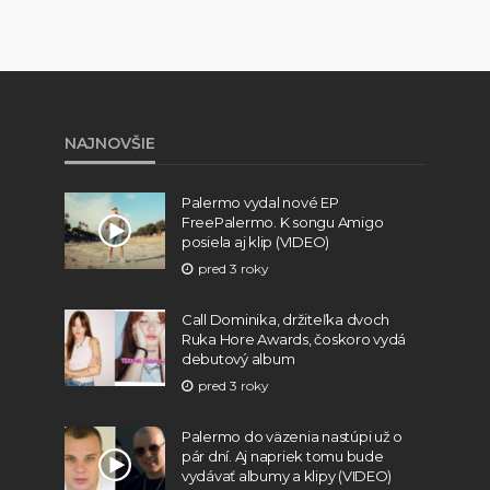
NAJNOVŠIE
Palermo vydal nové EP
FreePalermo. K songu Amigo
posiela aj klip (VIDEO)
pred 3 roky
Call Dominika, držiteľka dvoch
Ruka Hore Awards, čoskoro vydá
debutový album
pred 3 roky
Palermo do väzenia nastúpi už o
pár dní. Aj napriek tomu bude
vydávať albumy a klipy (VIDEO)