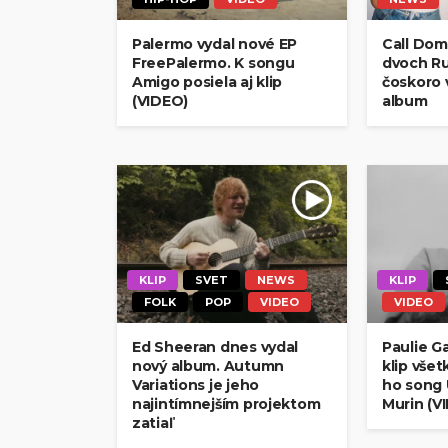
Palermo vydal nové EP
Call Domi
FreePalermo. K songu
dvoch Ru
Amigo posiela aj klip
čoskoro 
(VIDEO)
album
KLIP
SVET
NEWS
KLIP
FOLK
POP
VIDEO
VIDEO
Ed Sheeran dnes vydal
Paulie G
nový album. Autumn
klip vše
Variations je jeho
ho song 
najintímnejším projektom
Murin (V
zatiaľ