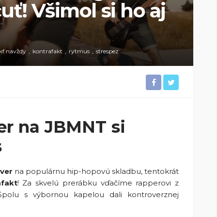
ť! Všimol si ho aj
kf navždy
kontrafakt
rytmus
strespez
er na JBMNT si
s
ver
na populárnu hip-hopovú skladbu, tentokrát
fakt
! Za skvelú prerábku vďačíme rapperovi z
Spolu s výbornou kapelou dali kontroverznej