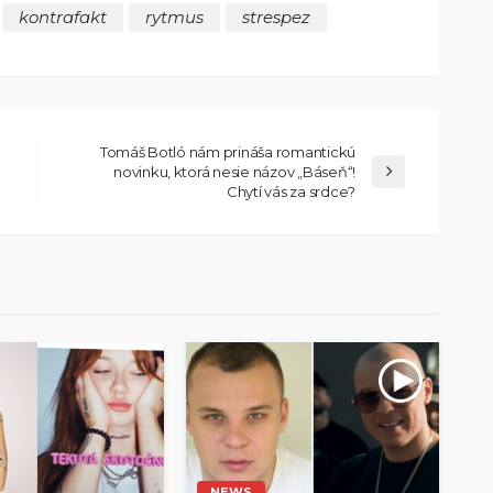
kontrafakt
rytmus
strespez
Tomáš Botló nám prináša romantickú
novinku, ktorá nesie názov „Báseň“!
Chytí vás za srdce?
NEWS