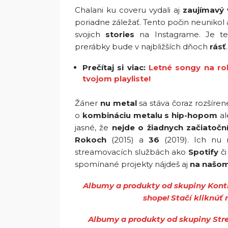
Chalani ku coveru vydali aj
zaujímavý 
poriadne záležať. Tento počin neuniko
svojich
stories
na Instagrame. Je t
prerábky bude v najbližších dňoch
rásť
.
Prečítaj si viac:
Letné songy na ro
tvojom playliste!
Žáner
nu metal
sa stáva čoraz rozšíren
o
kombináciu metalu s hip-hopom
al
jasné, že
nejde o žiadnych začiatočn
Rokoch
(2015) a
36
(2019). Ich nu
streamovacích službách ako
Spotify
č
spomínané projekty nájdeš aj
na našo
Albumy a produkty od skupiny Kont
shope! Stačí kliknúť n
Albumy a produkty od skupiny Str