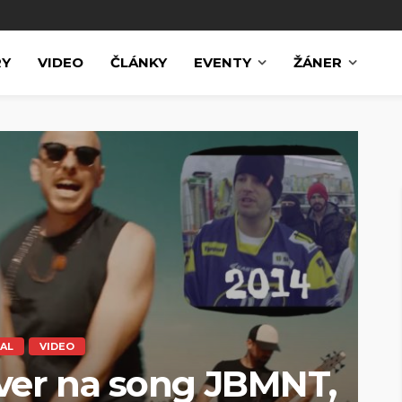
RY
VIDEO
ČLÁNKY
EVENTY
ŽÁNER
AL
VIDEO
ver na song JBMNT,