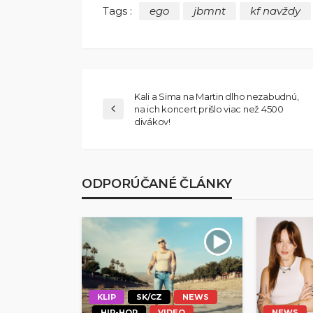
Tags :
ego
jbmnt
kf navždy
Kali a Sima na Martin dlho nezabudnú,
na ich koncert prišlo viac než 4500
divákov!
ODPORÚČANÉ ČLÁNKY
KLIP
SK/CZ
NEWS
HIP-HOP
VIDEO
NEWS