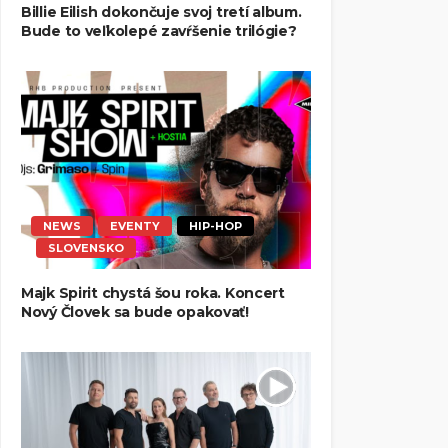
Billie Eilish dokončuje svoj tretí album.
Bude to veľkolepé zavŕšenie trilógie?
NEWS
EVENTY
HIP-HOP
SLOVENSKO
Majk Spirit chystá šou roka. Koncert
Nový Človek sa bude opakovať!