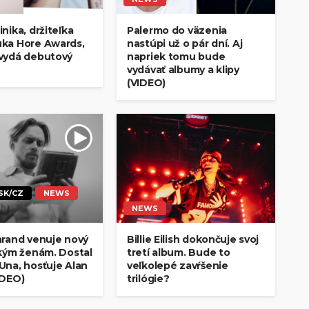
nika, držiteľka
Palermo do väzenia
ka Hore Awards,
nastúpi už o pár dní. Aj
vydá debutový
napriek tomu bude
vydávať albumy a klipy
(VIDEO)
SK/CZ
NEWS
NEWS
arand venuje nový
Billie Eilish dokončuje svoj
tkým ženám. Dostal
tretí album. Bude to
Una, hosťuje Alan
veľkolepé zavŕšenie
IDEO)
trilógie?