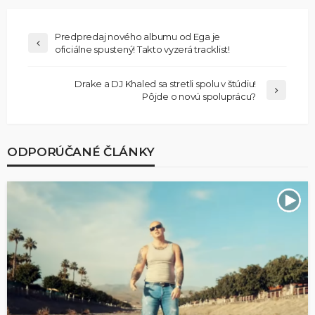
Predpredaj nového albumu od Ega je
oficiálne spustený! Takto vyzerá tracklist!
Drake a DJ Khaled sa stretli spolu v štúdiu!
Pôjde o novú spoluprácu?
ODPORÚČANÉ ČLÁNKY