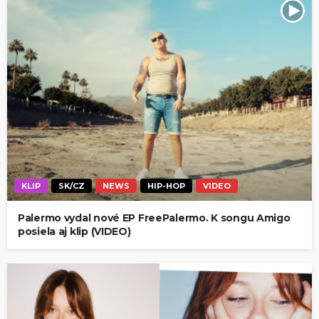
KLIP
SK/CZ
NEWS
HIP-HOP
VIDEO
Palermo vydal nové EP FreePalermo. K songu Amigo
posiela aj klip (VIDEO)