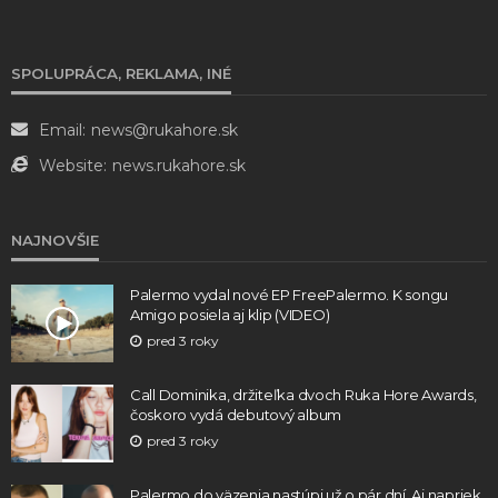
SPOLUPRÁCA, REKLAMA, INÉ
Email:
news@rukahore.sk
Website:
news.rukahore.sk
NAJNOVŠIE
Palermo vydal nové EP FreePalermo. K songu
Amigo posiela aj klip (VIDEO)
pred 3 roky
Call Dominika, držiteľka dvoch Ruka Hore Awards,
čoskoro vydá debutový album
pred 3 roky
Palermo do väzenia nastúpi už o pár dní. Aj napriek