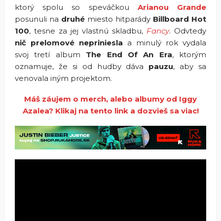
ktorý spolu so speváčkou
Arianou Grande
posunuli na
druhé
miesto hitparády
Billboard Hot
100
, tesne za jej vlastnú skladbu,
Fancy
. Odvtedy
nič prelomové nepriniesla
a minulý rok vydala
svoj tretí album
The End Of An Era
, ktorým
oznamuje, že si od hudby dáva
pauzu
, aby sa
venovala iným projektom.
Máš záujem o merch, alebo albumy od Iggy
Azalea? Klikaj na tento link a dozvieš sa viac!