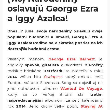
oslavujú George Ezra
a Iggy Azalea!
Dnes, 7. júna, svoje narodeniny oslavujú dvaja
populárni hudobníci a umelci, George Ezra a
Iggy Azalea! Poďme sa v skratke pozrieť na ich
doterajšiu hudobnú cestu!
Vlastným menom,
George Ezra Barnett
, je
anglický
spevák
,
gitarista
a skladateľ.
29-ročný
rodák z britského
Hertfordu
sa zviditeľnil v roku
2014
vďaka hitu
Budapest
, ktorý obletel celú
Európu, vrátane Slovenska. Song sa objavil aj na
jeho debutovom albume
Wanted On Voyage
,
ktorý sa vo Veľkej Británii stal
tretím
najpredávanejším
albumom za celý kalendárny
rok
2014
. Jeho druhý veľký počin,
Staying At