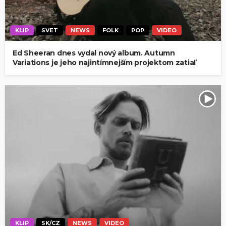
KLIP
SVET
NEWS
FOLK
POP
VIDEO
Ed Sheeran dnes vydal nový album. Autumn
Variations je jeho najintímnejším projektom zatiaľ
KLIP
SK/CZ
NEWS
VIDEO