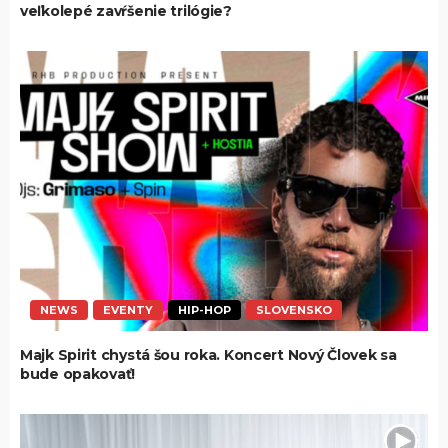
veľkolepé zavŕšenie trilógie?
NEWS
EVENTY
HIP-HOP
SLOVENSKO
Majk Spirit chystá šou roka. Koncert Nový Človek sa
bude opakovať!