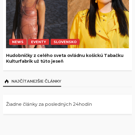
NEWS
EVENTY
SLOVENSKO
Hudobníčky z celého sveta ovládnu košickú Tabačku
Kulturfabrik už túto jeseň
NAJČÍTANEJŠIE ČLÁNKY
Žiadne články za posledných 24hodín