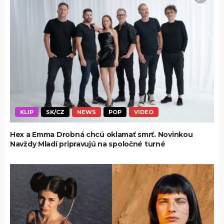
KLIP
SK/CZ
NEWS
POP
VIDEO
Hex a Emma Drobná chcú oklamať smrť. Novinkou
Navždy Mladí pripravujú na spoločné turné