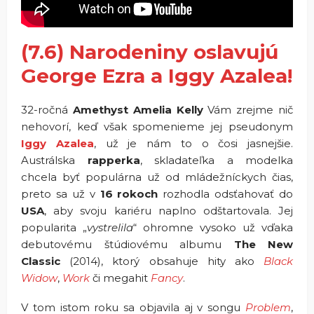
(7.6) Narodeniny oslavujú
George Ezra a Iggy Azalea!
32-ročná
Amethyst Amelia Kelly
Vám zrejme nič
nehovorí, keď však spomenieme jej pseudonym
Iggy Azalea
, už je nám to o čosi jasnejšie.
Austrálska
rapperka
, skladateľka a modelka
chcela byť populárna už od mládežníckych čias,
preto sa už v
16 rokoch
rozhodla odsťahovať do
USA
, aby svoju kariéru naplno odštartovala. Jej
popularita „
vystrelila
“ ohromne vysoko už vďaka
debutovému štúdiovému albumu
The New
Classic
(2014), ktorý obsahuje hity ako
Black
Widow
,
Work
či megahit
Fancy
.
V tom istom roku sa objavila aj v songu
Problem
,