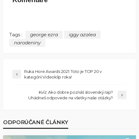
Tags :
george ezra
iggy azalea
narodeniny
Ruka Hore Awards 2021: Toto je TOP 20 v
kategórii Videoklip roka!
Kvíz: Ako dobre poznáš slovenský rap?
Uhádneš odpovede na všetky naše otázky?
ODPORÚČANÉ ČLÁNKY