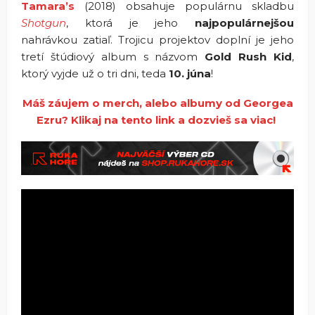
Tamara’s
(2018) obsahuje populárnu skladbu
Shotgun
, ktorá je jeho
najpopulárnejšou
nahrávkou zatiaľ. Trojicu projektov doplní je jeho
tretí štúdiový album s názvom
Gold Rush Kid
,
ktorý vyjde už o tri dni, teda
10. júna
!
Máš záujem o merch, alebo albumy od Georgea
Ezru? Klikaj na tento link a dozvieš sa viac!