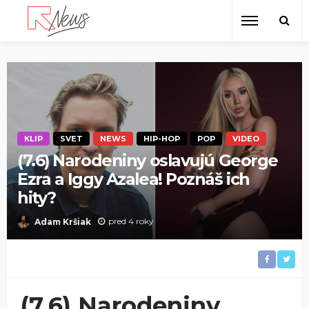
KLIP
SVET
NEWS
HIP-HOP
POP
VIDEO
(7.6) Narodeniny oslavujú George
Ezra a Iggy Azalea! Poznáš ich
hity?
pred 4 roky
Adam Kršiak
(7.6) Narodeniny