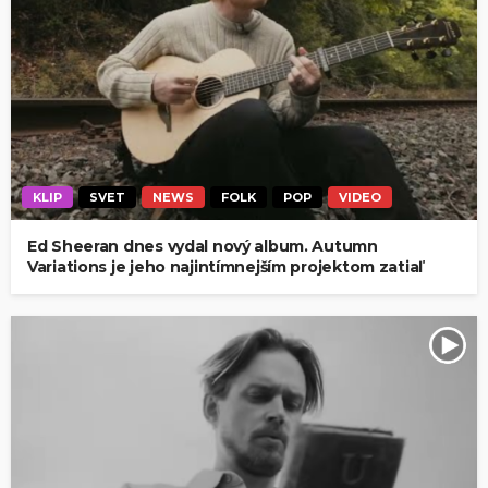
KLIP
SVET
NEWS
FOLK
POP
VIDEO
Ed Sheeran dnes vydal nový album. Autumn
Variations je jeho najintímnejším projektom zatiaľ