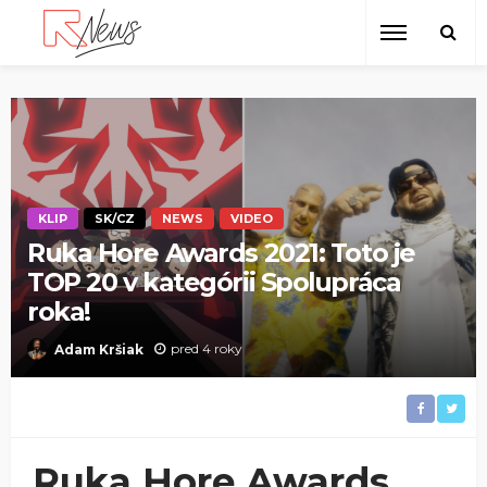
KLIP
SK/CZ
NEWS
VIDEO
Ruka Hore Awards 2021: Toto je
TOP 20 v kategórii Spolupráca
roka!
pred 4 roky
Adam Kršiak
Ruka Hore Awards