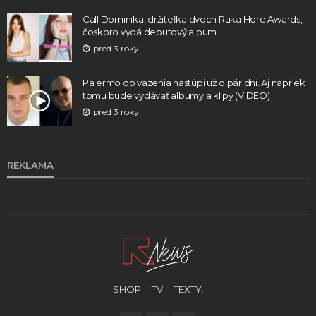
Call Dominika, držiteľka dvoch Ruka Hore Awards,
čoskoro vydá debutový album
pred 3 roky
Palermo do väzenia nastúpi už o pár dní. Aj napriek
tomu bude vydávať albumy a klipy (VIDEO)
pred 3 roky
REKLAMA
SHOP.
TV.
TEXTY.