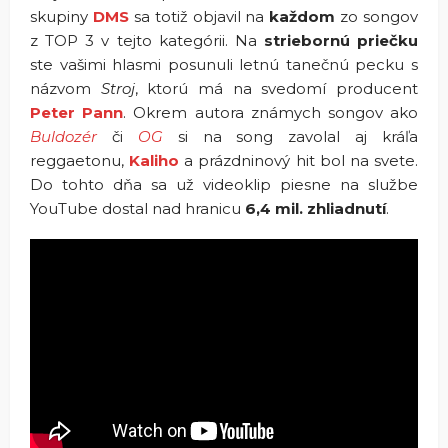
skupiny
DMS
sa totiž objavil na
každom
zo songov
z TOP 3 v tejto kategórii. Na
striebornú priečku
ste vašimi hlasmi posunuli letnú tanečnú pecku s
názvom
Stroj
, ktorú má na svedomí producent
Peter Pann
. Okrem autora známych songov ako
Buldozér
či
OG
si na song zavolal aj kráľa
reggaetonu,
Kaliho
a prázdninový hit bol na svete.
Do tohto dňa sa už videoklip piesne na službe
YouTube dostal nad hranicu
6,4 mil. zhliadnutí
.