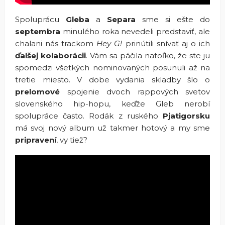
Spoluprácu
Gleba
a
Separa
sme si ešte do
septembra
minulého roka nevedeli predstaviť, ale
chalani nás trackom
Hey G!
prinútili snívať aj o ich
ďalšej kolaborácii
. Vám sa páčila natoľko, že ste ju
spomedzi všetkých nominovaných posunuli až na
tretie miesto. V dobe vydania skladby šlo o
prelomové
spojenie dvoch rappových svetov
slovenského hip-hopu, keďže Gleb nerobí
spolupráce často. Rodák z ruského
Pjatigorsku
má svoj nový album už takmer hotový a my sme
pripravení
, vy tiež?