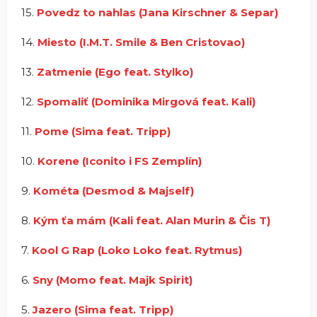
15.
Povedz to nahlas (Jana Kirschner & Separ)
14.
Miesto (I.M.T. Smile & Ben Cristovao)
13.
Zatmenie (Ego feat. Stylko)
12.
Spomaliť (Dominika Mirgová feat. Kali)
11.
Pome (Sima feat. Tripp)
10.
Korene (Iconito i FS Zemplín)
9.
Kométa (Desmod & Majself)
8.
Kým ťa mám (Kali feat. Alan Murin & Čis T)
7.
Kool G Rap (Loko Loko feat. Rytmus)
6.
Sny (Momo feat. Majk Spirit)
5.
Jazero (Sima feat. Tripp)