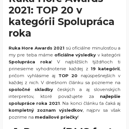
2021: TOP 20 v
kategórii Spolupráca
roka
Ruka Hore Awards 2021
sú oficiálne minulosťou a
my pre teba máme
oficiálne výsledky
v kategórii
Spolupráca roka
! V najbližších týždňoch ti
prinesieme vyhodnotenie každej z
19 kategórií
,
pričom vyhlásime aj
TOP 20
najúspešnejších v
každej z nich. V dnešnom článku sa pozrieme na
spoločné
skladby
českých a aj slovenských
interpretov, ktoré považujete za
najlepšie
spolupráce roka 2021
. Na konci článku ťa čaká aj
kompletný zoznam výsledkov
, najprv sa však
pozrime na
medailové priečky
!