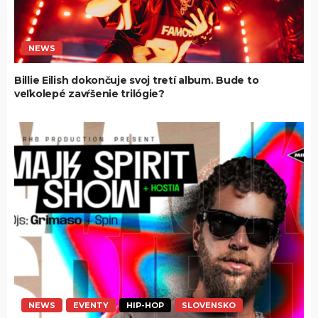
NEWS
Billie Eilish dokončuje svoj tretí album. Bude to
veľkolepé zavŕšenie trilógie?
NEWS
EVENTY
HIP-HOP
SLOVENSKO