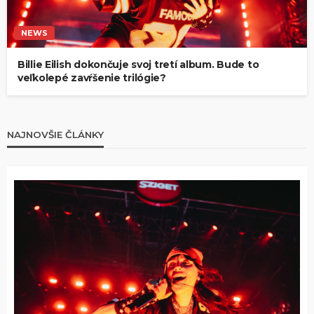
NEWS
Billie Eilish dokončuje svoj tretí album. Bude to
veľkolepé zavŕšenie trilógie?
NAJNOVŠIE ČLÁNKY