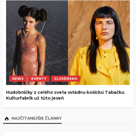
NEWS
EVENTY
SLOVENSKO
Hudobníčky z celého sveta ovládnu košickú Tabačku
Kulturfabrik už túto jeseň
NAJČÍTANEJŠIE ČLÁNKY