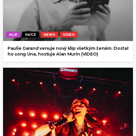
KLIP
SK/CZ
NEWS
VIDEO
Paulie Garand venuje nový klip všetkým ženám. Dostal
ho song Una, hosťuje Alan Murin (VIDEO)