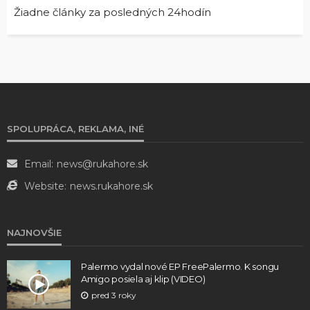
Žiadne články za posledných 24hodín
SPOLUPRÁCA, REKLAMA, INÉ
Email:
news@rukahore.sk
Website:
news.rukahore.sk
NAJNOVŠIE
Palermo vydal nové EP FreePalermo. K songu
Amigo posiela aj klip (VIDEO)
pred 3 roky