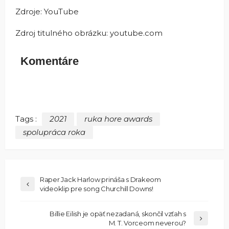
Zdroje: YouTube
Zdroj titulného obrázku: youtube.com
Komentáre
Tags :
2021
ruka hore awards
spolupráca roka
Raper Jack Harlow prináša s Drakeom
videoklip pre song Churchill Downs!
Billie Eilish je opäť nezadaná, skončil vzťah s
M. T. Vorceom neverou?