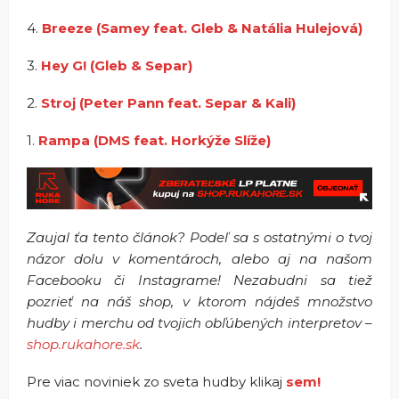
4.
Breeze (Samey feat. Gleb & Natália Hulejová)
3.
Hey G! (Gleb & Separ)
2.
Stroj (Peter Pann feat. Separ & Kali)
1.
Rampa (DMS feat. Horkýže Slíže)
Zaujal ťa tento článok? Podeľ sa s ostatnými o tvoj
názor dolu v komentároch, alebo aj na našom
Facebooku či Instagrame! Nezabudni sa tiež
pozrieť na náš shop, v ktorom nájdeš množstvo
hudby i merchu od tvojich obľúbených interpretov –
shop.rukahore.sk
.
Pre viac noviniek zo sveta hudby klikaj
sem!