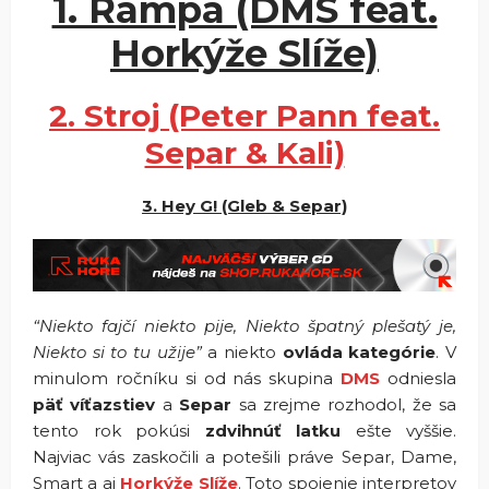
1. Rampa (DMS feat.
Horkýže Slíže)
2. Stroj (Peter Pann feat.
Separ & Kali)
3. Hey G! (Gleb & Separ)
“Niekto fajčí niekto pije, Niekto špatný plešatý je,
Niekto si to tu užije”
a niekto
ovláda kategórie
. V
minulom ročníku si od nás skupina
DMS
odniesla
päť víťazstiev
a
Separ
sa zrejme rozhodol, že sa
tento rok pokúsi
zdvihnúť latku
ešte vyššie.
Najviac vás zaskočili a potešili práve Separ, Dame,
Smart a aj
Horkýže Slíže
. Toto spojenie interpretov