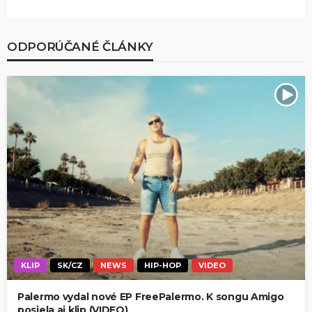
ODPORÚČANÉ ČLÁNKY
KLIP
SK/CZ
NEWS
HIP-HOP
VIDEO
Palermo vydal nové EP FreePalermo. K songu Amigo
posiela aj klip (VIDEO)