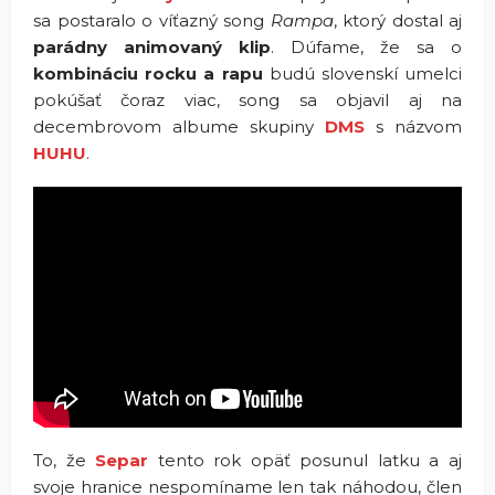
sa postaralo o víťazný song
Rampa
, ktorý dostal aj
parádny animovaný
klip
. Dúfame, že sa o
kombináciu rocku a rapu
budú slovenskí umelci
pokúšať čoraz viac, song sa objavil aj na
decembrovom albume skupiny
DMS
s názvom
HUHU
.
To, že
Separ
tento rok opäť posunul latku a aj
svoje hranice nespomíname len tak náhodou, člen