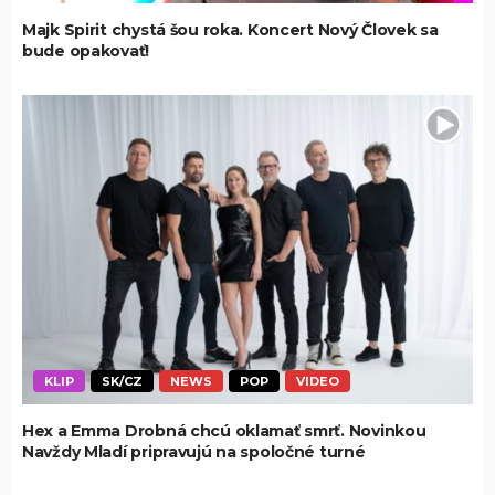
Majk Spirit chystá šou roka. Koncert Nový Človek sa
bude opakovať!
KLIP
SK/CZ
NEWS
POP
VIDEO
Hex a Emma Drobná chcú oklamať smrť. Novinkou
Navždy Mladí pripravujú na spoločné turné