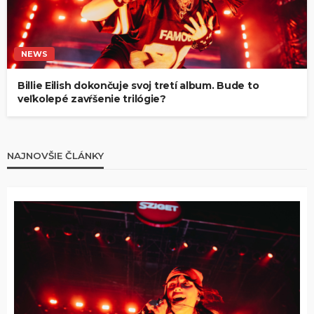
NEWS
Billie Eilish dokončuje svoj tretí album. Bude to
veľkolepé zavŕšenie trilógie?
NAJNOVŠIE ČLÁNKY