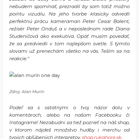
nebudem spomínať, prezradil by som totiž možno
pointu vizuálu. Na jeho tvorbe klasicky odviedli
perfektnú prácu kameraman Peter Cesar Balent,
režisér Peter Onduš a v neposlednom rade Diana
Studeničová ako exekutíva. Opäť musím povedať,
že sa predviedli v tom najlepšom svetle. S týmito
slovami už prenechám všetko na vás. Teším sa na
reakcie.“
Zdroj: Alan Murín
Podeľ sa s ostatnými o tvoj názor dolu v
komentároch, alebo na našom Facebooku či
Instagrame! Nezabudni sa tiež pozrieť na náš shop,
v ktorom nájdeš množstvo hudby i merchu od
tvojich obľúbených interpretov,
shop.rukahore.sk
.