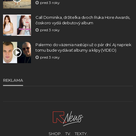
pred 3 roky
Call Dominika, držiteľka dvoch Ruka Hore Awards,
čoskoro vydá debutový album
pred 3 roky
Palermo do väzenia nastúpi už o pár dní. Aj napriek
tomu bude vydávať albumy a klipy (VIDEO)
pred 3 roky
REKLAMA
SHOP.
TV.
TEXTY.