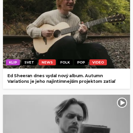
KLIP
SVET
NEWS
FOLK
POP
VIDEO
Ed Sheeran dnes vydal nový album. Autumn
Variations je jeho najintímnejším projektom zatiaľ