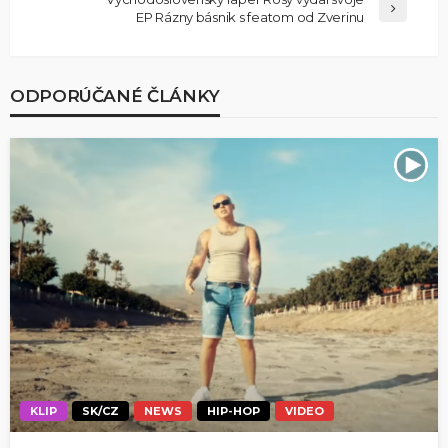
EP Rázny básnik s featom od Zverinu
ODPORÚČANÉ ČLÁNKY
KLIP
SK/CZ
NEWS
HIP-HOP
VIDEO