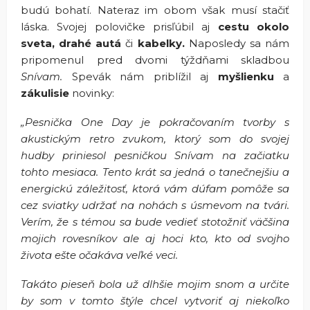
budú bohatí. Nateraz im obom však musí stačiť
láska. Svojej polovičke prisľúbil aj
cestu okolo
sveta, drahé autá
či
kabelky.
Naposledy sa nám
pripomenul pred dvomi týždňami skladbou
Snívam.
Spevák nám priblížil aj
myšlienku
a
zákulisie
novinky:
„Pesnička One Day je pokračovaním tvorby s
akustickým retro zvukom, ktorý som do svojej
hudby priniesol pesničkou Snívam na začiatku
tohto mesiaca. Tento krát sa jedná o tanečnejšiu a
energickú záležitosť, ktorá vám dúfam pomôže sa
cez sviatky udržať na nohách s úsmevom na tvári.
Verím, že s témou sa bude vedieť stotožniť väčšina
mojich rovesníkov ale aj hoci kto, kto od svojho
života ešte očakáva veľké veci.
Takáto pieseň bola už dlhšie mojim snom a určite
by som v tomto štýle chcel vytvoriť aj niekoľko