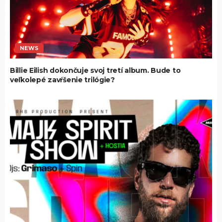
NEWS
Billie Eilish dokončuje svoj tretí album. Bude to
veľkolepé zavŕšenie trilógie?