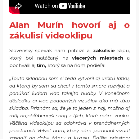
Alan Murín hovorí aj o
zákulisí videoklipu
Slovenský spevák nám priblížil aj
zákulisie
klipu,
ktorý bol natáčaný na
viacerých miestach
a
pochválil aj
tím,
ktorý sa na ňom podieľal:
„Touto skladbou som si teda vytvoril aj určitú latku,
od ktorej by som sa chcel v tomto smere rozvíjať a
ponúkať ľudom viac takejto hudby. V konečnom
dôsledku aj viac podobných vizuálov ako má táto
skladba. Priznám sa, že je to jeden z naj, možno aj
môj najobľúbenejší song z tých, ktoré mám vonku.
Väčšina videoklipu sa odohráva v prenádherných
priestoroch Velvet baru, ktorý nám pomohol vizuál
zasadiť do doby žánru a luxusu. Ďalšie priestory