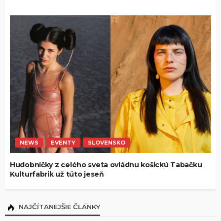
NEWS
EVENTY
SLOVENSKO
Hudobníčky z celého sveta ovládnu košickú Tabačku
Kulturfabrik už túto jeseň
NAJČÍTANEJŠIE ČLÁNKY