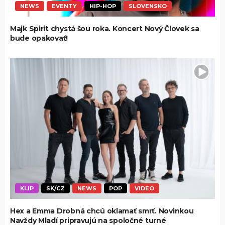
NEWS
EVENTY
HIP-HOP
SLOVENSKO
Majk Spirit chystá šou roka. Koncert Nový Človek sa
bude opakovať!
KLIP
SK/CZ
NEWS
POP
VIDEO
Hex a Emma Drobná chcú oklamať smrť. Novinkou
Navždy Mladí pripravujú na spoločné turné