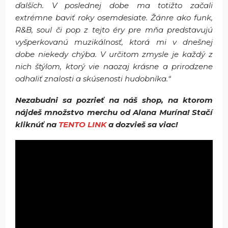
ďalších. V poslednej dobe ma totižto začali
extrémne baviť roky osemdesiate. Žánre ako funk,
R&B, soul či pop z tejto éry pre mňa predstavujú
vyšperkovanú muzikálnosť, ktorá mi v dnešnej
dobe niekedy chýba. V určitom zmysle je každý z
nich štýlom, ktorý vie naozaj krásne a prirodzene
odhaliť znalosti a skúsenosti hudobníka.“
Nezabudni sa pozrieť na náš shop, na ktorom
nájdeš množstvo merchu od Alana Murína! Stačí
kliknúť na
TENTO LINK
a dozvieš sa viac!