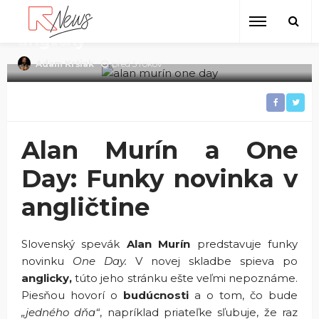
Alan Murín a One Day: Príjemná
funky novinka netradične po
anglicky
pred 5 rokov
Adam Kršiak
Alan Murín a One
Day: Funky novinka v
angličtine
Slovenský spevák
Alan Murín
predstavuje funky
novinku
One Day.
V novej skladbe spieva po
anglicky,
túto jeho stránku ešte veľmi nepoznáme.
Piesňou hovorí o
budúcnosti
a o tom, čo bude
„jedného dňa“
, napríklad priateľke sľubuje, že raz