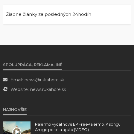
Žiadne články za posledných 24hodín
SPOLUPRÁCA, REKLAMA, INÉ
Email:
news@rukahore.sk
Website:
news.rukahore.sk
NAJNOVŠIE
Palermo vydal nové EP FreePalermo. K songu
Amigo posiela aj klip (VIDEO)