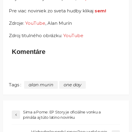
Pre viac noviniek zo sveta hudby klikaj
sem!
Zdroje:
YouTube
, Alan Murín
Zdroj titulného obrázku:
YouTube
Komentáre
Tags :
alan murin
one day
Sima a Pome: EP Story je oficiálne vonku a
prináša aj túto latino novinku
Východoslovenský raper Rosy vydal svoje