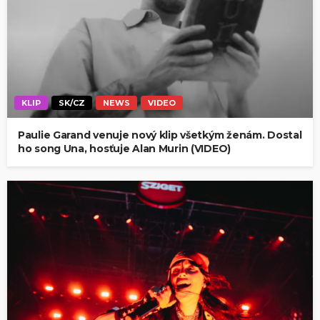
KLIP
SK/CZ
NEWS
VIDEO
Paulie Garand venuje nový klip všetkým ženám. Dostal
ho song Una, hosťuje Alan Murin (VIDEO)