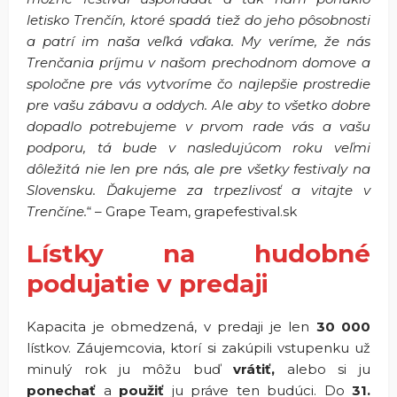
letisko Trenčín, ktoré spadá tiež do jeho pôsobnosti
a patrí im naša veľká vďaka. My veríme, že nás
Trenčania príjmu v našom prechodnom domove a
spoločne pre vás vytvoríme čo najlepšie prostredie
pre vašu zábavu a oddych. Ale aby to všetko dobre
dopadlo potrebujeme v prvom rade vás a vašu
podporu, tá bude v nasledujúcom roku veľmi
dôležitá nie len pre nás, ale pre všetky festivaly na
Slovensku. Ďakujeme za trpezlivosť a vitajte v
Trenčíne.
“ – Grape Team, grapefestival.sk
Lístky na hudobné
podujatie v predaji
Kapacita je obmedzená, v predaji je len
30 000
lístkov. Záujemcovia, ktorí si zakúpili vstupenku už
minulý rok ju môžu buď
vrátiť,
alebo si ju
ponechať
a
použiť
ju práve ten budúci. Do
31.