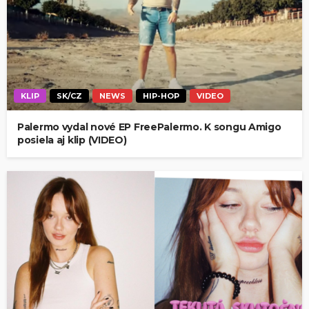
KLIP
SK/CZ
NEWS
HIP-HOP
VIDEO
Palermo vydal nové EP FreePalermo. K songu Amigo
posiela aj klip (VIDEO)