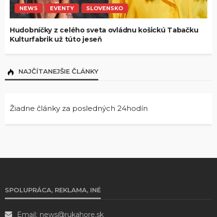
NEWS
EVENTY
SLOVENSKO
Hudobníčky z celého sveta ovládnu košickú Tabačku
Kulturfabrik už túto jeseň
NAJČÍTANEJŠIE ČLÁNKY
Žiadne články za posledných 24hodín
SPOLUPRÁCA, REKLAMA, INÉ
Email:
news@rukahore.sk