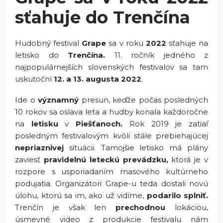
sťahuje do Trenčína
Hudobný festival
Grape
sa v roku
2022
sťahuje na
letisko do
Trenčína.
11. ročník jedného z
najpopulárnejších slovenských festivalov sa tam
uskutoční
12. a 13. augusta 2022
.
Ide o
významný
presun, keďže počas posledných
10 rokov sa oslava leta a hudby konala každoročne
na
letisku
v
Piešťanoch.
Rok 2019 je zatiaľ
posledným festivalovým kvôli stále prebiehajúcej
nepriaznivej
situácii. Tamojšie letisko má plány
zaviesť
pravidelnú leteckú prevádzku,
ktorá je v
rozpore s usporiadaním masového kultúrneho
podujatia. Organizátori Grape-u teda dostali novú
úlohu, ktorú sa im, ako už vidíme,
podarilo splniť.
Trenčín je však len
prechodnou
lokáciou,
úsmevné video z produkcie festivalu nám