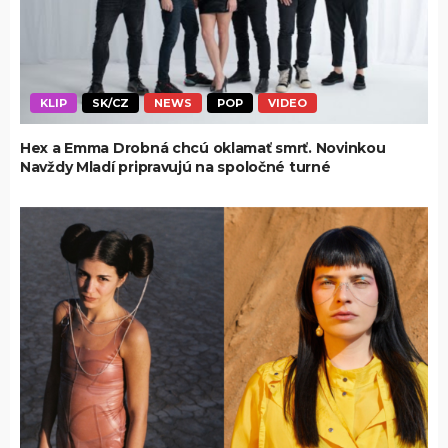
KLIP
SK/CZ
NEWS
POP
VIDEO
Hex a Emma Drobná chcú oklamať smrť. Novinkou
Navždy Mladí pripravujú na spoločné turné