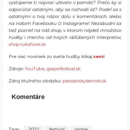
vystúpenie ti najviac utkvelo v pamäti? Prečo by si
odporúčal ostatným, aby sa rozhodli ísť? Podeľ sa s
ostatnými o tvoj názor dolu v komentároch, alebo
na našom Facebooku či Instagrame! Nezabudni sa
tiež pozrieť na náš shop, v ktorom nájdeš množstvo
hudby i merchu od tvojich obľúbených interpretov,
shop.rukahore.sk
.
Pre viac noviniek zo sveta hudby klikaj
sem!
Zdroje:
YouTube
,
grapefestival.sk
Zdroj titulného obrázku:
piestanskydennik.sk
Komentáre
Tags :
2022
festival
grape