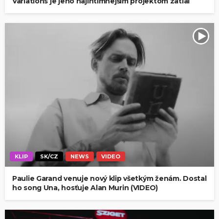
Variations je jeho najintímnejším projektom zatiaľ
KLIP
SK/CZ
NEWS
VIDEO
Paulie Garand venuje nový klip všetkým ženám. Dostal
ho song Una, hosťuje Alan Murin (VIDEO)