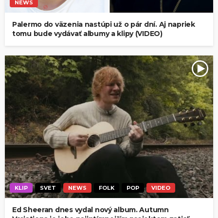
NEWS
Palermo do väzenia nastúpi už o pár dní. Aj napriek
tomu bude vydávať albumy a klipy (VIDEO)
KLIP
SVET
NEWS
FOLK
POP
VIDEO
Ed Sheeran dnes vydal nový album. Autumn