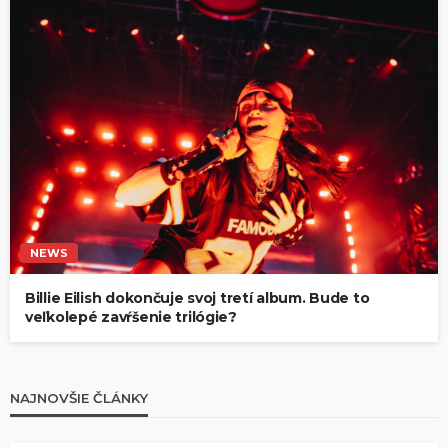
NEWS
Billie Eilish dokončuje svoj tretí album. Bude to
veľkolepé zavŕšenie trilógie?
NAJNOVŠIE ČLÁNKY