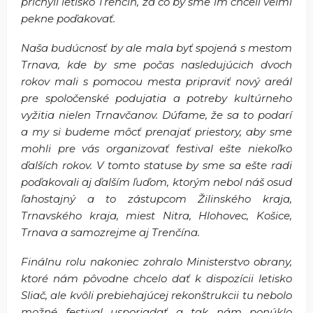
prichýli letisko Trenčín, za čo by sme im chceli veľmi
pekne poďakovať.
Naša budúcnosť by ale mala byť spojená s mestom
Trnava, kde by sme počas nasledujúcich dvoch
rokov mali s pomocou mesta pripraviť nový areál
pre spoločenské podujatia a potreby kultúrneho
vyžitia nielen Trnavčanov. Dúfame, že sa to podarí
a my si budeme môcť prenajať priestory, aby sme
mohli pre vás organizovať festival ešte niekoľko
ďalších rokov. V tomto statuse by sme sa ešte radi
poďakovali aj ďalším ľuďom, ktorým nebol náš osud
ľahostajný a to zástupcom Žilinského kraja,
Trnavského kraja, miest Nitra, Hlohovec, Košice,
Trnava a samozrejme aj Trenčína.
Finálnu rolu nakoniec zohralo Ministerstvo obrany,
ktoré nám pôvodne chcelo dať k dispozícii letisko
Sliač, ale kvôli prebiehajúcej rekonštrukcii tu nebolo
možné festival usporiadať a tak nám ponúklo