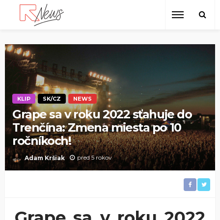
KLIP
SK/CZ
NEWS
Grape sa v roku 2022 sťahuje do
Trenčína: Zmena miesta po 10
ročníkoch!
pred 5 rokov
Adam Kršiak
Grape sa v roku 2022