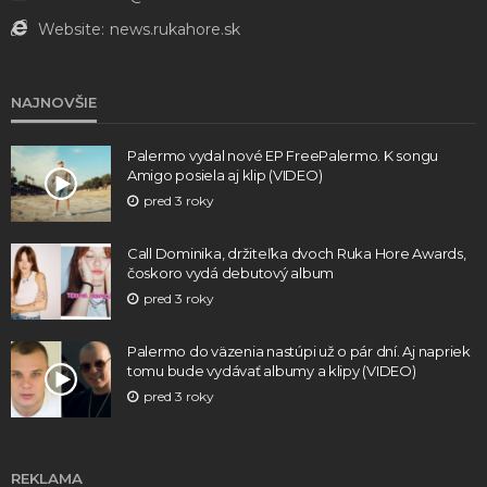
Website:
news.rukahore.sk
NAJNOVŠIE
Palermo vydal nové EP FreePalermo. K songu
Amigo posiela aj klip (VIDEO)
pred 3 roky
Call Dominika, držiteľka dvoch Ruka Hore Awards,
čoskoro vydá debutový album
pred 3 roky
Palermo do väzenia nastúpi už o pár dní. Aj napriek
tomu bude vydávať albumy a klipy (VIDEO)
pred 3 roky
REKLAMA