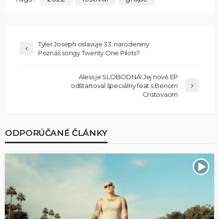
Tyler Joseph oslavuje 33. narodeniny:
Poznáš songy Twenty One Pilots?
Aless je SLOBODNÁ! Jej nové EP
odštartoval špeciálny feat s Benom
Cristovaom
ODPORÚČANÉ ČLÁNKY