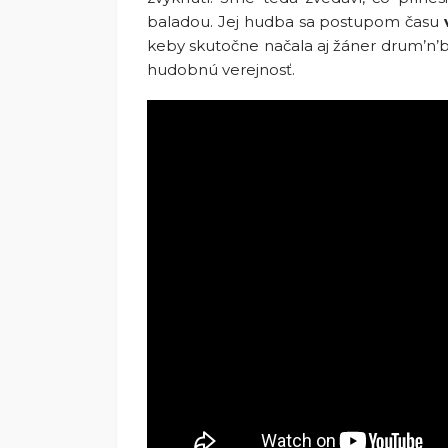
baladou. Jej hudba sa postupom času
keby skutočne načala aj žáner drum’n’ba
hudobnú verejnosť.