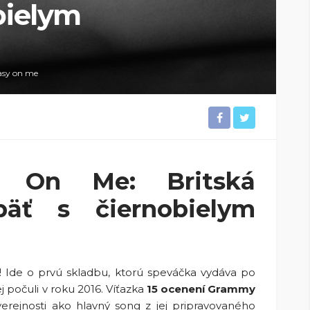
bielym
asy on me
 On Me: Britská
päť s čiernobielym
! Ide o prvú skladbu, ktorú speváčka vydáva po
 počuli v roku 2016. Víťazka
15 ocenení Grammy
erejnosti ako hlavný song z jej pripravovaného