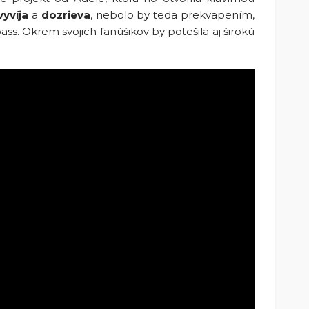
vyvíja
a
dozrieva
, nebolo by teda prekvapením,
ss. Okrem svojich fanúšikov by potešila aj širokú