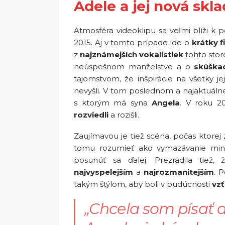
Adele a jej nová sk
Atmosféra videoklipu sa veľmi blíži k 
2015. Aj v tomto prípade ide o
krátky f
z
najznámejších
vokalistiek
tohto stor
neúspešnom manželstve a o
skúška
tajomstvom, že inšpirácie na všetky jej
nevyšli. V tom poslednom a najaktuál
s ktorým má syna
Angela
. V roku 2
rozviedli
a rozišli.
Zaujímavou je tiež scéna, počas ktorej
tomu rozumieť ako vymazávanie minul
posunúť sa ďalej. Prezradila tiež
najvyspelejším
a
najrozmanitejším
. 
takým štýlom, aby boli v budúcnosti
vz
„Chcela som písať 