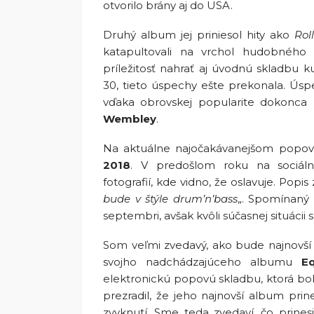
otvorilo brány aj do USA.
Druhý album jej priniesol hity ako
Rol
katapultovali na vrchol hudobného
príležitosť nahrať aj úvodnú skladbu k
30, tieto úspechy ešte prekonala. Úsp
vďaka obrovskej popularite dokonca
Wembley
.
Na aktuálne najočakávanejšom popov
2018
. V predošlom roku na sociálny
fotografií, kde vidno, že oslavuje. Popis 
bude v štýle drum’n’bass
„. Spomínaný 
septembri, avšak kvôli súčasnej situácii
Som veľmi zvedavý, ako bude najnovší pr
svojho nadchádzajúceho albumu
E
elektronickú popovú skladbu, ktorá b
prezradil, že jeho najnovší album prine
zvyknutí. Sme teda zvedaví, čo prinesi