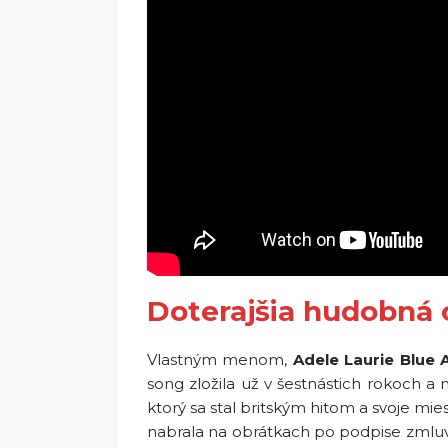
Doterajšia hudobná 
Vlastným menom,
Adele Laurie Blue 
song zložila už v šestnástich rokoch 
ktorý sa stal britským hitom a svoje miest
nabrala na obrátkach po podpise zmlu