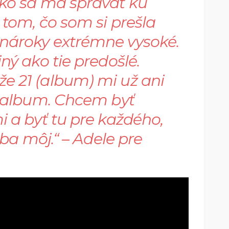
ako sa má správať ku
 tom, čo som si prešla
nároky extrémne vysoké.
ný ako tie predošlé.
e 21 (album) mi už ani
j album. Chcem byť
i a byť tu pre každého,
iba môj.“
– Adele pre