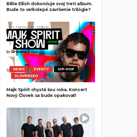
Billie Eilish dokončuje svoj tretí album.
Bude to veľkolepé zavŕšenie trilógie?
NEWS
EVENTY
HIP-HOP
SLOVENSKO
Majk Spirit chystá šou roka. Koncert
Nový Človek sa bude opakovať!