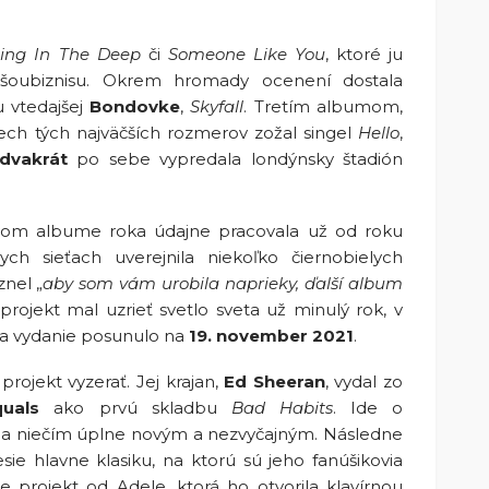
ling In The Deep
či
Someone Like You
, ktoré ju
 šoubiznisu. Okrem hromady ocenení dostala
u vtedajšej
Bondovke
,
Skyfall
. Tretím albumom,
ech tých najväčších rozmerov zožal singel
Hello
,
dvakrát
po sebe vypredala londýnsky štadión
om albume roka údajne pracovala už od roku
ch sieťach uverejnila niekoľko čiernobielych
znel „
aby som vám urobila naprieky, ďalší album
projekt mal uzrieť svetlo sveta už minulý rok, v
 sa vydanie posunulo na
19. november 2021
.
ojekt vyzerať. Jej krajan,
Ed Sheeran
, vydal zo
quals
ako prvú skladbu
Bad Habits
. Ide o
ola niečím úplne novým a nezvyčajným. Následne
sie hlavne klasiku, na ktorú sú jeho fanúšikovia
e projekt od Adele, ktorá ho otvorila klavírnou