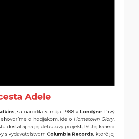
cesta Adele
Adkins
, sa narodila 5. mája 1988 v
Londýne
. Prvý
a nehovoríme o hocijakom, ide o
Hometown Glory
,
o dostal aj na jej debutový projekt, 19. Jej kariéra
vy s vydavateľstvom
Columbia Records
, ktoré jej