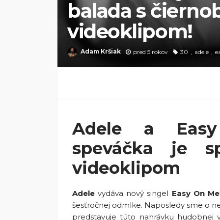
balada s čierno
videoklipom!
Adam Kršiak
pred 5 rokov
30
adele
e
Adele a Easy
speváčka je s
videoklipom
Adele
vydáva nový singel
Easy On Me
šesťročnej odmlke. Naposledy sme o nej
predstavuje túto nahrávku hudobnej v