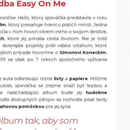
ladba Easy On Me
pesničke
Hello
, ktorú speváčka predstavila v roku
ilm
, ktorý presahuje hranicu piatich minút. Jedna
očia v ňom hovorí okrem iného o svojom detstve,
ch
, ktoré jej prináša cesta životom. Nie je totiž
 doterajšie projekty prišli vďaka vzťahom, ktoré
nejšom prípade hovoríme o
Simonovi Koneckim
,
019 sa však po 7 rokoch spoločného vyžívania
 z auta odlietavajú rôzne
listy
a
papiere
. Môžme
osti, speváčka sa zrejme snaží byť lepšou a
, že nadchádzajúci album bude jej
hudobne
Podľa dostupných zdrojov sa rozhodla písať texty
ťahovou
pomôckou
pre jej syna.
album tak, aby som