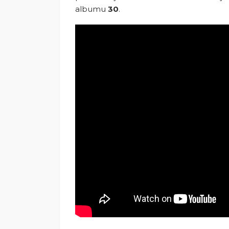
albumu
30
.