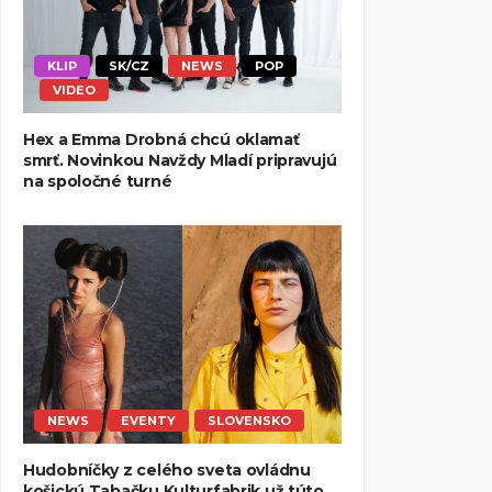
KLIP
SK/CZ
NEWS
POP
VIDEO
Hex a Emma Drobná chcú oklamať
smrť. Novinkou Navždy Mladí pripravujú
na spoločné turné
NEWS
EVENTY
SLOVENSKO
Hudobníčky z celého sveta ovládnu
košickú Tabačku Kulturfabrik už túto