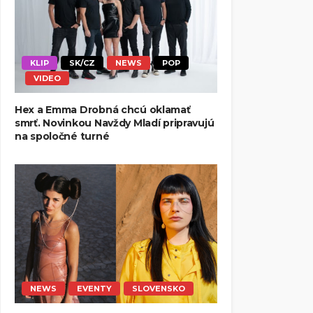
KLIP
SK/CZ
NEWS
POP
VIDEO
Hex a Emma Drobná chcú oklamať
smrť. Novinkou Navždy Mladí pripravujú
na spoločné turné
NEWS
EVENTY
SLOVENSKO