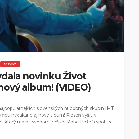
VIDEO
ydala novinku Život
nový album! (VIDEO)
 najpopulárnejších slovenských hudobných skupín IMT
s ňou nečakane aj nový album! Pieseň vyšla v
om, ktorý má na svedomí režisér Robo Bošeľa spolu s