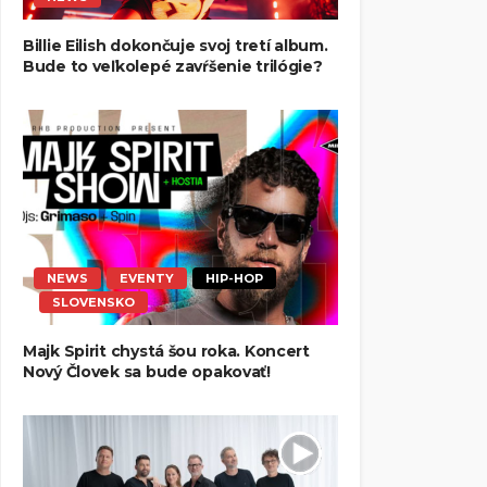
Billie Eilish dokončuje svoj tretí album.
Bude to veľkolepé zavŕšenie trilógie?
NEWS
EVENTY
HIP-HOP
SLOVENSKO
Majk Spirit chystá šou roka. Koncert
Nový Človek sa bude opakovať!