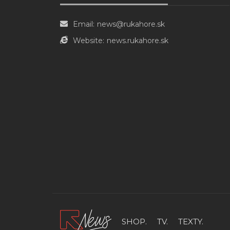
Email:
news@rukahore.sk
Website:
news.rukahore.sk
SHOP.
TV.
TEXTY.