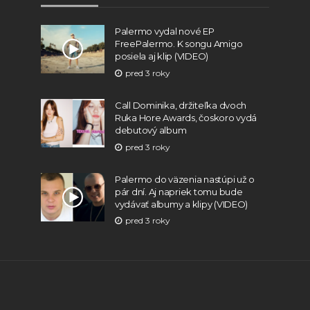
Palermo vydal nové EP
FreePalermo. K songu Amigo
posiela aj klip (VIDEO)
pred 3 roky
Call Dominika, držiteľka dvoch
Ruka Hore Awards, čoskoro vydá
debutový album
pred 3 roky
Palermo do väzenia nastúpi už o
pár dní. Aj napriek tomu bude
vydávať albumy a klipy (VIDEO)
pred 3 roky