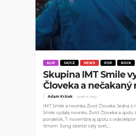
KLIP
SK/CZ
NEWS
POP
ROCK
Skupina IMT Smile v
Človeka a nečakaný 
Adam Kršiak
pred 4 roky
IMT Smile a novinka Život Človeka Jedna z
Smile vydala novinku Život Človeka a spolu 
pondelok, 7. novembra aj spolu s videoklip
tímom. Song obletel celý svet,...