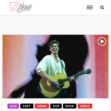
KLIP
SVET
NEWS
POP
ROCK
VIDEO