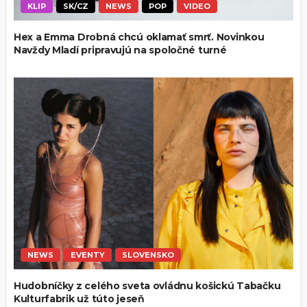
KLIP
SK/CZ
NEWS
POP
VIDEO
Hex a Emma Drobná chcú oklamať smrť. Novinkou
Navždy Mladí pripravujú na spoločné turné
NEWS
EVENTY
SLOVENSKO
Hudobníčky z celého sveta ovládnu košickú Tabačku
Kulturfabrik už túto jeseň