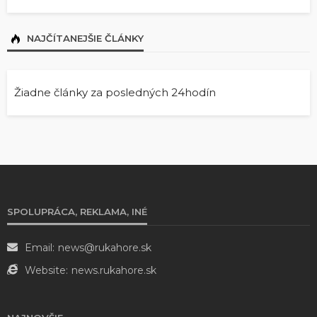
NAJČÍTANEJŠIE ČLÁNKY
Žiadne články za posledných 24hodín
SPOLUPRÁCA, REKLAMA, INÉ
Email:
news@rukahore.sk
Website:
news.rukahore.sk