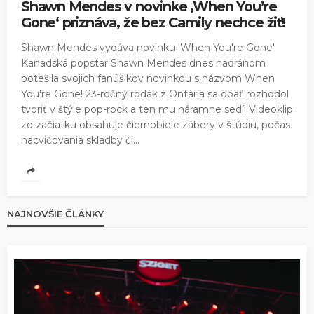
Shawn Mendes v novinke ‚When You’re
Gone‘ priznáva, že bez Camily nechce žiť!
Shawn Mendes vydáva novinku 'When You're Gone'
Kanadská popstar Shawn Mendes dnes nadránom
potešila svojich fanúšikov novinkou s názvom When
You're Gone! 23-ročný rodák z Ontária sa opäť rozhodol
tvoriť v štýle pop-rock a ten mu náramne sedí! Videoklip
zo začiatku obsahuje čiernobiele zábery v štúdiu, počas
nacvičovania skladby či...
NAJNOVŠIE ČLÁNKY