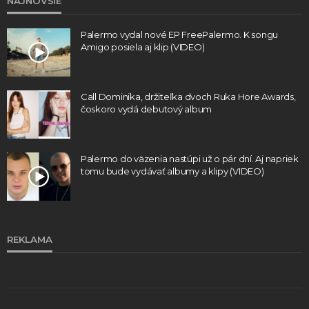
NAJNOVŠIE
Palermo vydal nové EP FreePalermo. K songu
Amigo posiela aj klip (VIDEO)
Call Dominika, držiteľka dvoch Ruka Hore Awards,
čoskoro vydá debutový album
Palermo do väzenia nastúpi už o pár dní. Aj napriek
tomu bude vydávať albumy a klipy (VIDEO)
REKLAMA